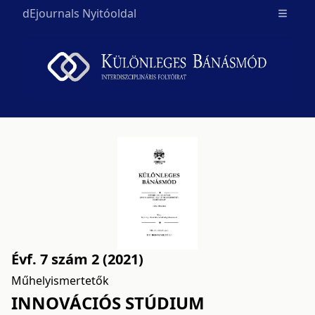
dEjournals Nyitóoldal
Open m
Évf. 7 szám 2 (2021)
Műhelyismertetők
INNOVÁCIÓS STÚDIUM