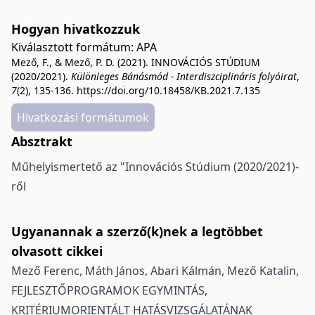
Hogyan hivatkozzuk
Kiválasztott formátum:
APA
Mező, F., & Mező, P. D. (2021). INNOVÁCIÓS STÚDIUM
(2020/2021).
Különleges Bánásmód - Interdiszciplináris folyóirat
,
7
(2), 135-136.
https://doi.org/10.18458/KB.2021.7.135
Hivatkozási formátumok
Absztrakt
Műhelyismertető az "Innovációs Stúdium (2020/2021)-
ről
Ugyanannak a szerző(k)nek a legtöbbet
olvasott cikkei
Mező Ferenc, Máth János, Abari Kálmán, Mező Katalin,
FEJLESZTŐPROGRAMOK EGYMINTÁS,
KRITÉRIUMORIENTÁLT HATÁSVIZSGÁLATÁNAK