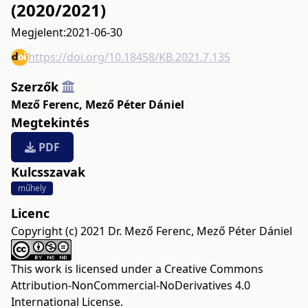
(2020/2021)
Megjelent:
2021-06-30
https://doi.org/10.18458/KB.2021.7.135
Szerzők
Mező Ferenc
,
Mező Péter Dániel
Megtekintés
PDF
Kulcsszavak
műhely
Licenc
Copyright (c) 2021 Dr. Mező Ferenc, Mező Péter Dániel
This work is licensed under a
Creative Commons
Attribution-NonCommercial-NoDerivatives 4.0
International License
.