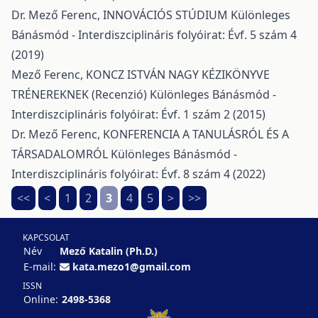
Dr. Mező Ferenc,
INNOVÁCIÓS STÚDIUM
Különleges
Bánásmód - Interdiszciplináris folyóirat: Évf. 5 szám 4
(2019)
Mező Ferenc,
KONCZ ISTVÁN NAGY KÉZIKÖNYVE
TRÉNEREKNEK (Recenzió)
Különleges Bánásmód -
Interdiszciplináris folyóirat: Évf. 1 szám 2 (2015)
Dr. Mező Ferenc,
KONFERENCIA A TANULÁSRÓL ÉS A
TÁRSADALOMRÓL
Különleges Bánásmód -
Interdiszciplináris folyóirat: Évf. 8 szám 4 (2022)
<<
<
1
2
3
4
5
>
>>
KAPCSOLAT
Név
Mező Katalin (Ph.D.)
E-mail:
kata.mezo1@gmail.com
ISSN
Online:
2498-5368