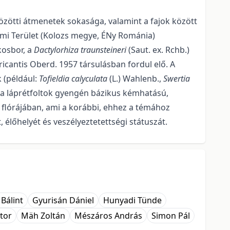
zötti átmenetek sokasága, valamint a fajok között
lmi Terület (Kolozs megye, ÉNy Románia)
kosbor, a
Dactylorhiza traunsteineri
(Saut. ex. Rchb.)
cantis Oberd. 1957 társulásban fordul elő. A
 (például:
Tofieldia calyculata
(L.) Wahlenb.,
Swertia
 a láprétfoltok gyengén bázikus kémhatású,
 flórájában, ami a korábbi, ehhez a témához
 élőhelyét és veszélyeztetettségi státuszát.
 Bálint
Gyurisán Dániel
Hunyadi Tünde
ktor
Mäh Zoltán
Mészáros András
Simon Pál