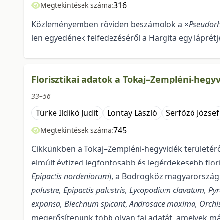
316
Megtekintések száma:
Közleményemben röviden beszámolok a ×
Pseudorh
len egyedének felfedezéséről a Hargita egy láprét­
Florisztikai adatok a Tokaj–Zempléni-hegy
33–56
Türke Ildikó Judit
Lontay László
Serfőző József
745
Megtekintések száma:
Cikkünkben a Tokaj–Zempléni-hegyvidék területérő
elmúlt évtized legfontosabb és legérdekesebb flori
Epipactis nordeniorum
), a Bodrogköz magyarországi r
palustre, Epipactis palustris, Lycopodium clavatum, Py
expansa,
Blechnum spicant
,
Androsace maxima, Orchis 
megerősítenünk több olyan faj adatát, amelyek már