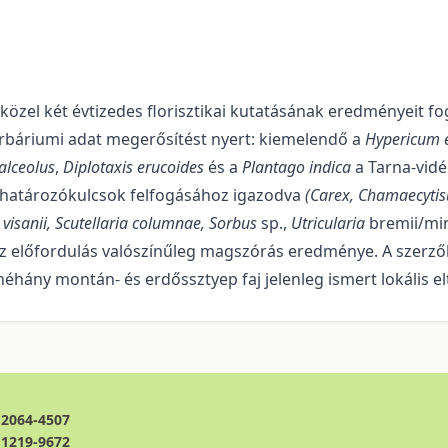
zel két évtizedes florisztikai ku­ta­tá­sá­nak eredményeit fo
e herbáriumi adat megerősítést nyert: kiemelendő a
Hypericum 
alceolus
,
Diplotaxis erucoides
és a
Plantago indica
a Tarna-vidé
jabb határozókulcsok felfogásához igazodva
(Carex,
Chamaecytis
isanii,
Scutellaria co­lum­nae,
Sorbus
sp.,
Utricularia
bremii/min
az előfordulás valószínűleg magszórás eredménye. A szerzők 
éhány montán- és erdőssztyep faj je­len­leg ismert lokális elt
2064-4507
1219-9672