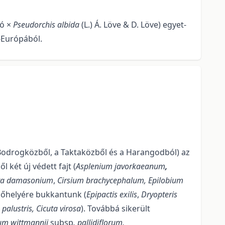
oó ×
Pseudorchis albida
(L.) Á. Löve & D. Löve) egyet­
p-Európából.
Bodrogközből, a Taktaközből és a Harangodból) az
két új védett fajt (
As­plenium javorkaeanum
,
ra damasonium
,
Cirsium brachycephalum, Epilobium
előhe­lyére bukkantunk (
Epipactis exilis
,
Dryopteris
palustris, Cicuta virosa
). Továbbá sikerült
um wittmannii
subsp
. pallidiflorum
,