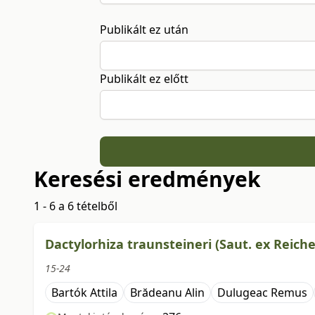
Publikált ez után
Publikált ez előtt
Keresési eredmények
1 - 6 a 6 tételből
Dactylorhiza traunsteineri (Saut. ex Reich
15-24
Bartók Attila
Brădeanu Alin
Dulugeac Remus