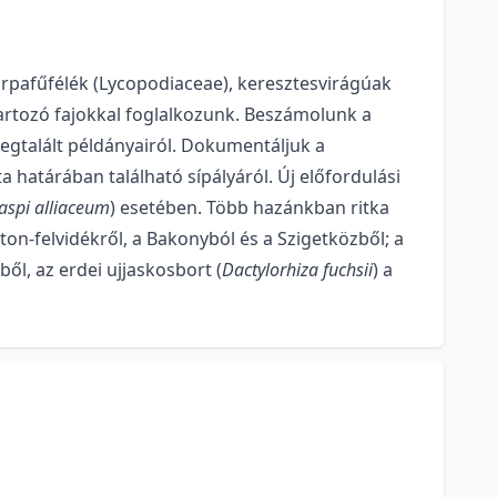
rpafűfélék (Lycopodiaceae), keresztesvirágúak
artozó fajokkal foglal­kozunk. Beszámolunk a
megtalált példányairól. Dokumentáljuk a
 határában találha­tó sípályáról. Új előfordulási
aspi alliaceum
) esetében. Több hazánkban ritka
ton-felvidékről, a Bakonyból és a Szigetközből; a
l, az erdei ujjaskosbort (
Dactylorhiza fuchsii
) a