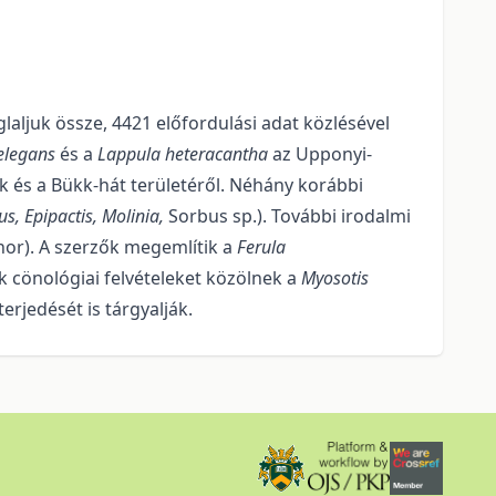
glaljuk össze, 4421 előfordulási adat közlésével
elegans
és a
Lappula he­ter­a­cantha
az Upponyi-
k és a Bükk-hát területéről. Néhány korábbi
us,
Epipactis,
Molinia,
Sor­bus sp.). További irodalmi
or). A szerzők megemlítik a
Ferula
cönológiai felvételeket kö­zöl­nek a
Myosotis
erjedését is tárgyalják.