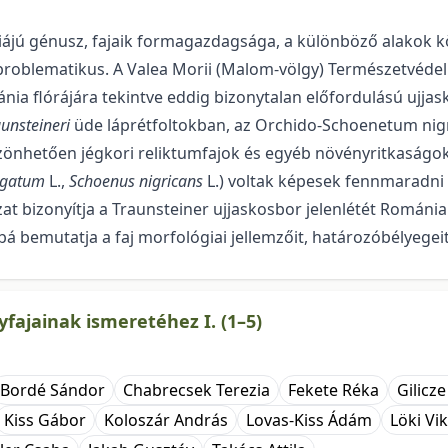
ájú génusz, fajaik formagazdagsága, a különböző alakok kö
 problematikus. A Valea Morii (Malom-völgy) Természetvéde
ánia flórájára tekintve eddig bizonytalan előfordulású ujjas
aunsteineri
üde láprétfoltokban, az Orchido-Schoenetum nigri
zönhetően jégkori reliktumfajok és egyéb növényritkaságok
lgatum
L.,
Schoenus nigricans
L.) voltak képesek fennmaradni
t bizonyítja a Traunsteiner ujjaskosbor jelenlétét Románia
 bemutatja a faj morfológiai jellemzőit, határozóbélyegeit,
ajainak ismeretéhez I. (1–5)
Bordé Sándor
Chabrecsek Terezia
Fekete Réka
Gilicze
Kiss Gábor
Koloszár András
Lovas-Kiss Ádám
Löki Vi