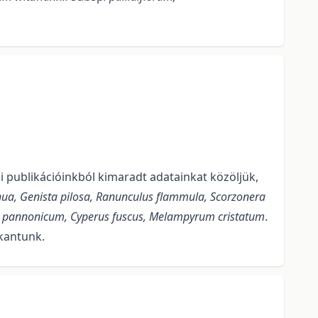
i publikációinkból kimaradt adatainkat közöljük,
nua, Genista pilosa, Ranunculus flammula, Scorzonera
m pannonicum, Cyperus fuscus, Melampyrum cristatum
.
kkantunk.