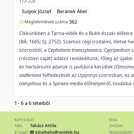
173–226
Sulyok József
Beránek Ábel
362
Megtekintések száma:
Cikkünkben a Tarna-vidék és a Bükk északi előtere kö
(BÁ: 1665; SJ: 2752). Számos régi iro­dalmi, illetv
szorosból, a
Cephalaria transsylvanica,
Cypripedium c
(részben saját) adatot re­vi­de­ál­tunk, főleg az ú
és herbáriumi adatok is javításra kerültek
(Onosma v
sadleriana
felfedezését az Up­po­nyi-szorosban, ez 
caespitosa
és a
Spiraea media
élőhelyeiről, továbbá n
1 - 6 a 6 tételből
KAPCSOLAT
ISSN
Név
Takács Attila
Online:
E-mail:
kitaibelia@unideb.hu
Nyomtatott: