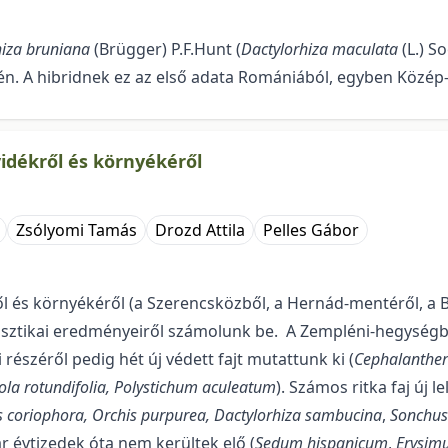
iza bruniana
(Brügger) P.F.Hunt (
Dactylor­hiza maculata
(L.) S
jén. A hibridnek ez az első adata Romániá­ból, egyben Közé
vidékről és környékéről
Zsólyomi Tamás
Drozd Attila
Pelles Gábor
l és környékéről (a Szerencsközből, a Hernád-mentéről, a 
sztikai eredményeiről számolunk be. A Zempléni-hegységből 
észéről pedig hét új védett fajt mutattunk ki (
Cephalanthe
rola rotundifolia, Polystichum aculeatum
). Számos ritka faj új l
cori­ophora, Orchis purpurea,
Dactylorhiza sambucina
,
Sonchus 
 évtizedek óta nem kerültek elő (
Sedum hispanicum
,
Erysim