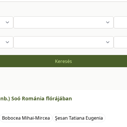
Keresés
enb.) Soó Románia flórájában
Bobocea Mihai-Mircea
Şesan Tatiana Eugenia