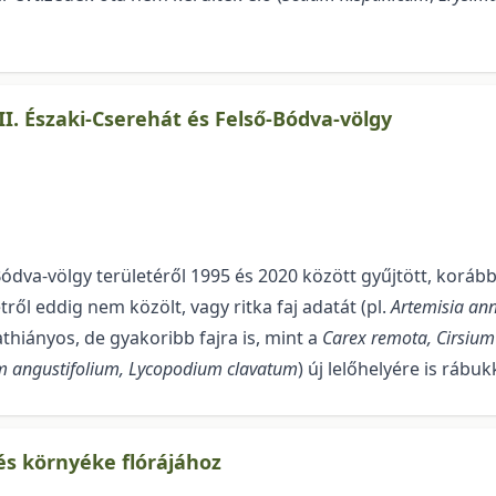
II. Északi-Cserehát és Felső-Bódva-völgy
ódva-völgy területéről 1995 és 2020 között gyűjtött, korább
ről eddig nem közölt, vagy ritka faj adatát (pl.
Artemisia an
dathiányos, de gyakoribb fajra is, mint a
Carex remota, Cirsiu
um angustifolium, Lycopodium clavatum
) új lelőhelyére is rábu
és környéke flórájához