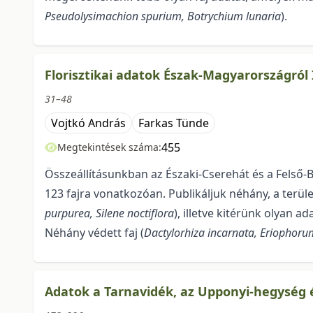
Pseudolysimachion spurium, Botrychium lunaria
).
Florisztikai adatok Észak-Magyarországról 
31–48
Vojtkó András
Farkas Tünde
455
Megtekintések száma:
Összeállításunkban az Északi-Cserehát és a Felső-B
123 fajra vonatkozóan. Publikáljuk néhány, a terület
purpurea, Silene noctiflora
), illetve kitérünk olyan a
Néhány védett faj (
Dactylorhiza incarnata, Eriophor
Adatok a Tarnavidék, az Upponyi-hegység 