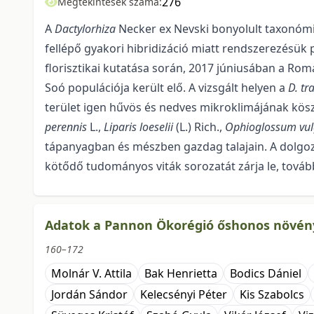
276
Megtekintések száma:
A
Dactylorhiza
Necker ex Nevski bonyolult taxonómi
fellépő gyakori hibridizáció miatt rendszerezésük
florisztikai kutatása során, 2017 júniusában a Rom
Soó populációja került elő. A vizsgált helyen a
D. tr
terület igen hűvös és nedves mikroklimájának kös
perennis
L.,
Liparis loeselii
(L.) Rich.,
Ophioglossum vu
tápanyagban és mészben gazdag talajain. A dolgoza
kötődő tudományos viták sorozatát zárja le, továbbá
Adatok a Pannon Ökorégió őshonos növényf
160–172
Molnár V. Attila
Bak Henrietta
Bodics Dániel
Jordán Sándor
Kelecsényi Péter
Kis Szabolcs