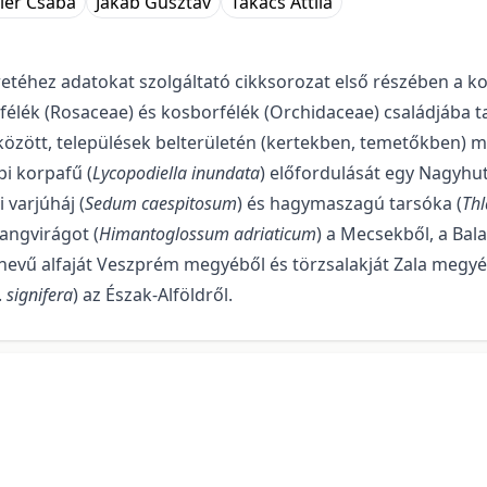
zler Csaba
Jakab Gusztáv
Takács Attila
éhez adatokat szolgáltató cikkso­rozat első részében a ko
afélék (Rosaceae) és kosborfélék (Orchidaceae) családjába t
között, települések belterü­letén (kertekben, temetőkben) 
i korpafű (
Lycopodiella inundata
) előfordulását egy Nagyhuta
 varjúháj (
Sedum caespi­tosum
) és hagymaszagú tarsóka (
Thl
langvirágot (
Himantoglossum adriaticum
) a Mecsekből, a Bala
nevű alfaját Veszprém megyéből és törzsalakját Zala megyébő
.
signifera
) az Észak-Alföldről.