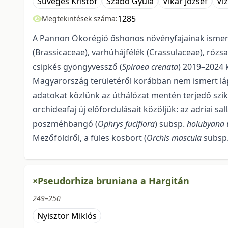
Süveges Kristóf
Szabó Gyula
Vikár József
Vi
1285
Megtekintések száma:
A Pannon Ökorégió őshonos növényfajainak ismeret
(Brassicaceae), varhúhájfélék (Crassulaceae), rózs
csipkés gyöngyvessző (
Spiraea crenata
) 2019–2024 
Magyarország területéről ko­rábban nem ismert láp
adatokat közlünk az úthálózat mentén terjedő sziki
orchideafaj új előfordulásait közöljük: az adriai sal
poszméhbangó (
Ophrys fuciflora
) subsp.
holubyana
Mezőföldről, a füles kosbort (
Orchis mascula
subsp
×Pseudorhiza bruniana a Hargitán
249–250
Nyisztor Miklós