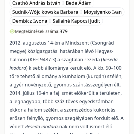
Csathó András István
Bede Ádám
Sudnik-Wójcikowska Barbara
Moysiyenko Ivan
Dembicz Iwona
Sallainé Kapocsi Judit
379
Megtekintések száma:
2012. augusztus 14-én a Mindszent (Csongrád
megye) közigazgatási határában lévő Hegyes-
halmon (KEF: 9487.3) a szagtalan rezeda (
Reseda
inodora
) kisebb állománya került elő. A kb. 50–100
tőre tehető állomány a kunhalom (kurgán) szélén,
a gyér növényzetű, gyomos szántásszegélyen élt.
2014. július 19-én a faj ismét előkerült a területen,
a legnagyobb, több száz töves egyedszámban
ekkor a halom szélén, a szomszédos kukoricás
erősen felnyíló, gyomos szegélyében fordult elő. A
védett
Reseda inodora
-nak nem volt ismert élő