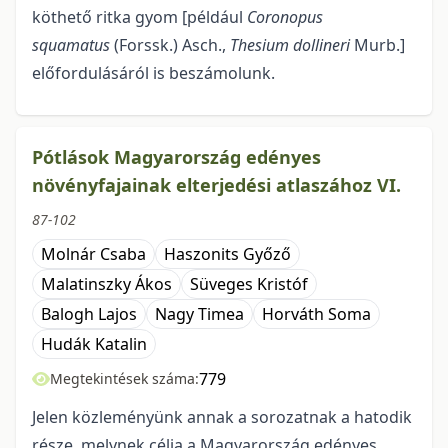
köthető ritka gyom [például
Coronopus
squamatus
(Forssk.) Asch.,
Thesium dollineri
Murb.]
előfordulásáról is beszámolunk.
Pótlások Magyarország edényes
növényfajainak elterjedési atlaszához VI.
87-102
Molnár Csaba
Haszonits Győző
Malatinszky Ákos
Süveges Kristóf
Balogh Lajos
Nagy Timea
Horváth Soma
Hudák Katalin
779
Megtekintések száma:
Jelen közleményünk annak a sorozatnak a hatodik
része, melynek célja a Magyarország edényes