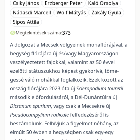
Csiky János
Erzberger Peter
Kaló Orsolya
Nádasdi Marcell
Wolf Mátyás
Zakály Gyula
Sipos Attila
373
Megtekintések száma:
A dolgozat a Mecsek völgyeinek mohaflórájával, a
hegység flórájára új és/vagy Magyar­országon
veszélyeztetett fajokkal, valamint az 50 évvel
ezelőtti státuszukhoz képest gyakorivá, töme­
gessé váló mohákkal foglalkozik. Ezek között az
ország flórájára 2023 óta új
Scleropodium touretii
má­sodik előfordulásáról, a Dél-Dunántúlra új
Dicranum spurium
, vagy csak a Mecsekre új
Pseudocampyli­um radicale
felfedezéséről is
beszámolunk. Felhívjuk a figyelmet néhány, az
elmúlt 50 évben a hegység­ben csak egy-egy