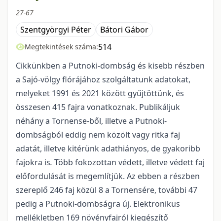
27-67
Szentgyörgyi Péter
Bátori Gábor
514
Megtekintések száma:
Cikkünkben a Putnoki-dombság és kisebb részben
a Sajó-völgy flórájához szolgáltatunk adatokat,
melyeket 1991 és 2021 között gyűjtöttünk, és
összesen 415 fajra vonatkoznak. Publikáljuk
néhány a Tornense-ből, illetve a Putnoki-
dombságból eddig nem közölt vagy ritka faj
adatát, illetve kitérünk adathiányos, de gyakoribb
fajokra is
.
Több foko­zottan védett, illetve védett faj
előfordulását is megemlítjük. Az ebben a részben
szereplő 246 faj közül 8 a Tornensére, további 47
pedig a Putnoki-dombságra új. Elektronikus
mellék­letben 169 növényfajról kiegészítő