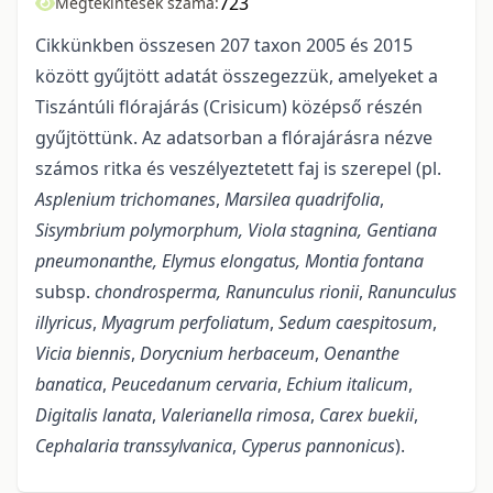
723
Megtekintések száma:
Cikkünkben összesen 207 taxon 2005 és 2015
között gyűjtött adatát összegezzük, amelyeket a
Tiszántúli flórajárás (Crisicum) középső részén
gyűjtöttünk. Az adatsorban a flórajárásra nézve
számos ritka és veszélyeztetett faj is szerepel (pl.
Asplenium trichomanes
,
Marsilea quadrifolia
,
Sisymbrium polymorphum, Viola stagnina, Gentiana
pneumonanthe, Elymus elongatus,
Montia fontana
subsp.
chondrosperma,
Ranunculus rionii
,
Ranunculus
illyricus
,
Myagrum perfoliatum
,
Sedum caespitosum
,
Vicia biennis
,
Dorycnium herbaceum
,
Oenanthe
banatica
,
Peucedanum cervaria
,
Echium italicum
,
Digitalis lanata
,
Valerianella rimosa
,
Carex buekii
,
Cephalaria transsylvanica
,
Cyperus pannonicus
).