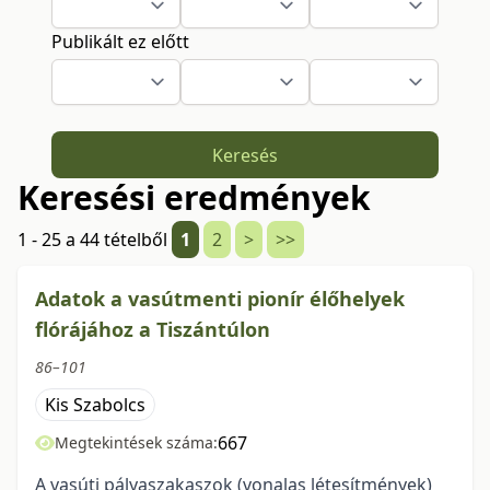
Publikált ez előtt
Keresés
Keresési eredmények
1 - 25 a 44 tételből
1
2
>
>>
Adatok a vasútmenti pionír élőhelyek
flórájához a Tiszántúlon
86–101
Kis Szabolcs
667
Megtekintések száma:
A vasúti pályaszakaszok (vonalas létesítmények)