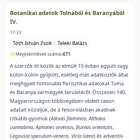
Botanikai adatok Tolnából és Baranyából
IV.
17-33
Tóth István Zsolt
Teleki Balázs
471
Megtekintések száma:
A szerzők itt közlik az elmúlt 15 évben együtt vagy
külön-külön gyűjtött, esetleg más adatközlők által
megfigyelt fontosabb florisztikai adatokat Tolna
és Baranya vármegyék területéről. Összesen 140,
Magyarországon többségében védett taxon
adatait közöljük, de a felsorolásban akadnak
ritkább gyomok (
Adonis flammea
,
Althaea
cannabina
,
Aphanes arvensis
,
Bunias orientalis
,
Legousia
speculum-veneris
,
Vicia
lutea
) és adventív