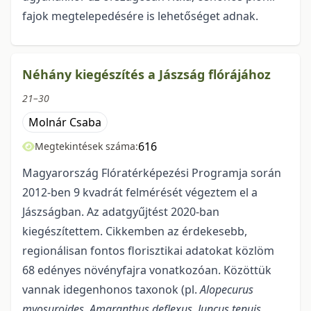
fajok megtelepedésére is lehetőséget adnak.
Néhány kiegészítés a Jászság flórájához
21–30
Molnár Csaba
616
Megtekintések száma:
Magyarország Flóratérképezési Programja során
2012-ben 9 kvadrát felmérését vé­geztem el a
Jászságban. Az adatgyűjtést 2020-ban
kiegészítettem. Cikkemben az érdekesebb,
regionáli­san fontos florisztikai adatokat közlöm
68 edényes növényfajra vonatkozóan. Közöttük
vannak idegen­honos taxonok (pl.
Alopecurus
myosuroides
,
Amaranthus deflexus
,
Juncus tenuis
,