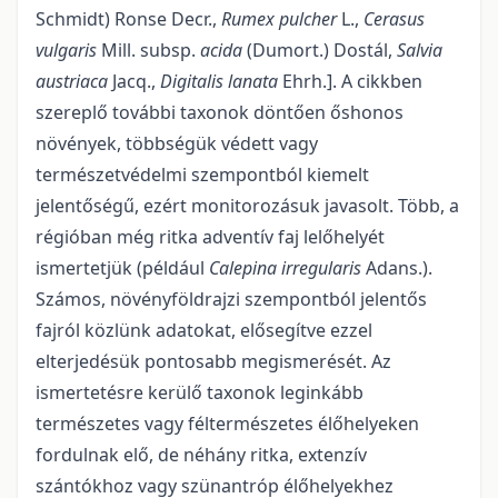
Schmidt) Ronse Decr.,
Rumex pulcher
L.,
Cerasus
vulgaris
Mill. subsp.
acida
(Dumort.) Dostál,
Salvia
austriaca
Jacq.,
Digitalis lanata
Ehrh.]. A cikkben
szereplő további taxonok döntően őshonos
növények, többségük védett vagy
természetvédelmi szempontból kiemelt
jelentőségű, ezért monitorozásuk javasolt. Több, a
régióban még ritka adventív faj lelőhelyét
ismertetjük (például
Calepina irregularis
Adans.).
Számos, növényföldrajzi szempontból jelentős
fajról közlünk adatokat, elősegítve ezzel
elterjedésük pontosabb megismerését. Az
ismertetésre kerülő taxonok leginkább
természetes vagy féltermészetes élőhelyeken
fordulnak elő, de néhány ritka, extenzív
szántókhoz vagy szünantróp élőhelyekhez