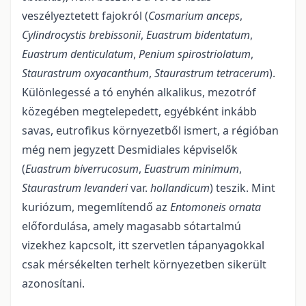
veszélyeztetett fajokról (
Cosmarium anceps
,
Cylindrocystis brebissonii
,
Euastrum bidentatum
,
Euastrum denticulatum
,
Penium spirostriolatum
,
Staurastrum oxyacanthum
,
Staurastrum tetracerum
).
Különlegessé a tó enyhén alkalikus, mezotróf
közegében megtelepedett, egyébként inkább
savas, eutrofikus környezetből ismert, a régióban
még nem jegyzett Desmidiales képviselők
(
Euastrum biverrucosum
,
Euastrum minimum
,
Staurastrum levanderi
var.
hollandicum
) teszik. Mint
kuriózum, megemlítendő az
Entomoneis ornata
előfordulása, amely magasabb sótartalmú
vizekhez kapcsolt, itt szervetlen tápanyagokkal
csak mérsékelten terhelt környezetben sikerült
azonosítani.