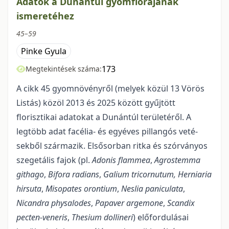
Adatok a Dunántúl gyomflórájának
ismeretéhez
45–59
Pinke Gyula
173
Megtekintések száma:
A cikk 45 gyomnövényről (melyek közül 13 Vörös
Listás) közöl 2013 és 2025 között gyűjtött
florisztikai adatokat a Dunántúl területéről. A
legtöbb adat facélia- és egyéves pillangós veté­
sekből származik. Elsősorban ritka és szórványos
szegetális fajok (pl.
Adonis flammea
,
Agrostemma
githago
,
Bifora radians
,
Galium tricornutum, Herniaria
hirsuta
,
Misopates orontium
,
Neslia paniculata
,
Nicandra physalodes
,
Papaver argemone
,
Scandix
pecten-veneris
,
Thesium dollineri
) előfordulásai