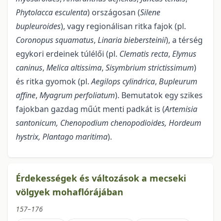
Phytolacca esculenta
) országosan (
Silene
bupleuroides
), vagy regionálisan ritka fajok (pl.
Coronopus squamatus
,
Linaria biebersteinii
), a térség
egykori erdeinek túlélői (pl.
Clematis recta
,
Elymus
caninus
,
Melica altissima
,
Sisymbrium strictissimum
)
és ritka gyomok (pl.
Aegilops cylindrica
,
Bupleurum
affine
,
Myagrum perfolia­tum
). Bemutatok egy szikes
fajokban gazdag műút menti padkát is (
Artemisia
santonicum, Chenopodium chenopo­dioides, Hordeum
hystrix, Plantago maritima
).
Érdekességek és változások a mecseki
völgyek mohaflórájában
157–176