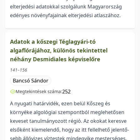
elterjedési adatokkal szolgálunk Magyarország
edényes növényfajainak elterjedési atlaszához.
Adatok a kőszegi Téglagyári-tó
algaflórájához, különös tekintettel
néhány Desmidiales képviselőre
141–156
Bancsó Sándor
252
Megtekintések száma:
A nyugati határvidék, ezen belül Kőszeg és
környéke algológiai szempontból meglehető­sen
keveset tanulmányozott régió. Az okokat keresve
elsőként kiemelendő, hogy az itt fellelhető jelentő­
sebb állóvizes víztestek mindegyike mesterséges,