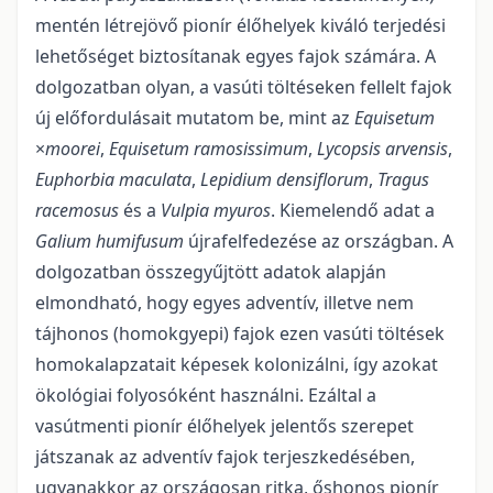
mentén létrejövő pionír élőhelyek kiváló terjedési
lehetőséget biztosítanak egyes fajok számára. A
dolgozatban olyan, a vasúti töltéseken fellelt fajok
új előfordulásait mutatom be, mint az
Equisetum
×
moorei
,
Equisetum ramosissimum
,
Lycopsis arvensis
,
Euphorbia maculata
,
Lepidium densiflorum
,
Tragus
racemosus
és a
Vulpia myuros
. Kiemelendő adat a
Galium humifusum
újrafelfedezése az országban. A
dolgozatban összegyűjtött adatok alapján
elmondható, hogy egyes adventív, illetve nem
tájhonos (homokgyepi) fajok ezen vasúti töltések
homokalapzatait képesek kolonizálni, így azokat
ökológiai folyosóként használni. Ezáltal a
vasútmenti pionír élőhelyek jelentős szerepet
játszanak az adventív fajok terjeszkedésében,
ugyanakkor az orszá­gosan ritka, őshonos pionír