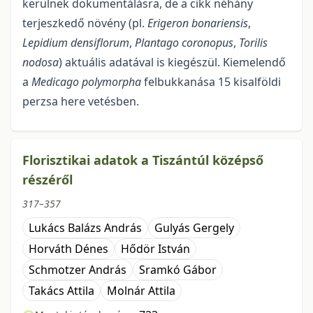
kerül­nek dokumentálásra, de a cikk néhány
terjeszkedő növény (pl.
Erigeron bonariensis
,
Lepidium densiflo­rum
,
Plantago coronopus
,
Torilis
nodosa
) aktuális adatával is kiegészül. Kiemelendő
a
Medicago poly­morpha
felbukkanása 15 kisalföldi
perzsa here vetésben.
Florisztikai adatok a Tiszántúl középső
részéről
317–357
Lukács Balázs András
Gulyás Gergely
Horváth Dénes
Hődör István
Schmotzer András
Sramkó Gábor
Takács Attila
Molnár Attila