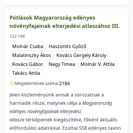
Pótlások Magyarország edényes
növényfajainak elterjedési atlaszához III.
122-146
Molnár Csaba
Haszonits Győző
Malatinszky Ákos
Kovács Gergely Károly
Kovács Gábor
Nagy Timea
Molnár V. Attila
Takács Attila
2184
Megtekintések száma:
Jelen közleményünk annak a sorozatnak a
harmadik része, melynek célja a
Magyarország
edényes növényfajainak elterjedési
atlasza
térképeinek kiegészítése, főként aktuális
előfordulási adatokkal. Ezúttal 558 edényes taxon