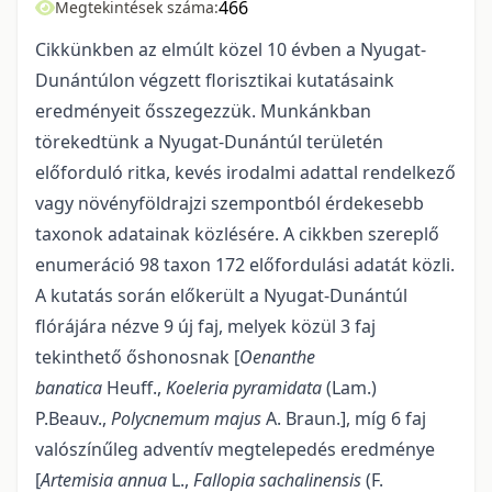
466
Megtekintések száma:
Cikkünkben az elmúlt közel 10 évben a Nyugat-
Dunántúlon végzett florisztikai kutatásaink
eredményeit ősszegezzük. Munkánkban
törekedtünk a Nyugat-Dunántúl területén
előforduló ritka, kevés irodalmi adattal rendelkező
vagy növényföldrajzi szempontból érdekesebb
taxonok adatainak közlésére. A cikkben szereplő
enumeráció 98 taxon 172 előfordulási adatát közli.
A kutatás során előkerült a Nyugat-Dunántúl
flórájára nézve 9 új faj, melyek közül 3 faj
tekinthető őshonosnak [
Oenanthe
banatica
Heuff.,
Koeleria pyramidata
(Lam.)
P.Beauv.,
Polycnemum majus
A. Braun.], míg 6 faj
valószínűleg adventív megtelepedés eredménye
[
Artemisia annua
L.,
Fallopia sachalinensis
(F.