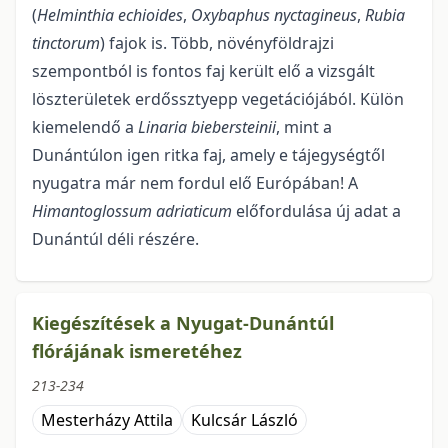
(
Helminthia
echioides
,
Oxybaphus
nyctagineus
,
Rubia
tincto­rum
) fajok is. Több, növényföldrajzi
szempontból is fontos faj került elő a vizsgált
löszterületek erdős­sztyepp vegetációjából. Külön
kiemelendő a
Linaria biebersteinii
, mint a
Dunántúlon igen ritka faj, amely e tájegységtől
nyugatra már nem fordul elő Európában! A
Himantoglossum adriaticum
előfordu­lása új adat a
Dunántúl déli részére.
Kiegészítések a Nyugat-Dunántúl
flórájának ismeretéhez
213-234
Mesterházy Attila
Kulcsár László