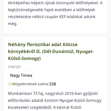
térképeihez képest újnak bizonyuló lelőhelyeket. A
legközönségesebb fajok esetében a lelőhelyek
részletezése nélkül csupán KEF-kódokat adunk
meg.
Néhány florisztikai adat Kötcse
környékéről II. (Dél-Dunántúl, Nyugat-
Külső-Somogy)
114-121
Nagy Timea
338
Megtekintések száma:
Munkámban 73 faj, nagyrészt 2016-ban gyűjtött
előfordulási adatát közlöm Nyugat-Külső-Somogy
északkeleti szegletéből. A kézirat Külső-