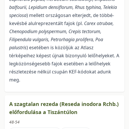
balfourii, Lepidium densiflorum, Rhus typhina, Telekia
speciosa
) mellett országosan elterjedt, de többé-
kevésbé alulreprezentált fajok (pl.
Carex otrubae,
Chenopodium polyspermum, Crepis tectorum,
Filipendula vulgaris, Petrorhagia prolifera, Poa
palustris
) esetében is közöljük az Atlasz
térképeihez képest újnak bizonyuló lelőhelyeket. A
legközönségesebb fajok esetében a lelőhelyek
részletezése nélkül csupán KEF-kódokat adunk
meg.
A szagtalan rezeda (Reseda inodora Rchb.)
előfordulása a Tiszántúlon
48-54