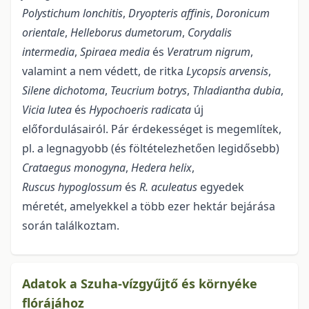
Polystichum lonchitis
,
Dryopteris affinis
,
Doronicum
orientale
,
Helleborus dumetorum
,
Corydalis
intermedia
,
Spiraea media
és
Veratrum nigrum
,
valamint a nem védett, de ritka
Lycopsis arvensis
,
Silene dichotoma
,
Teucrium botrys
,
Thladiantha dubia
,
Vicia lutea
és
Hypochoeris radicata
új
előfordulásairól. Pár érdekességet is megemlítek,
pl. a legnagyobb (és föltételezhetően legidősebb)
Crataegus monogyna
,
Hedera helix
,
Ruscus hypoglossum
és
R. aculeatus
egyedek
méretét, amelyekkel a több ezer hektár bejárása
során találkoztam.
Adatok a Szuha-vízgyűjtő és környéke
flórájához