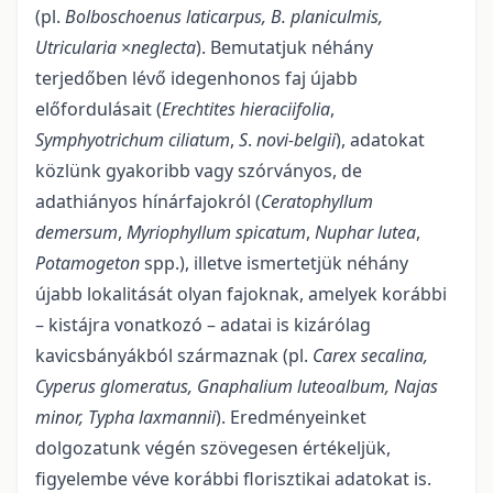
(pl.
Bolboschoenus laticarpus, B. planiculmis,
Utricularia
×
neglecta
). Bemutatjuk néhány
terjedőben lévő ide­genhonos faj újabb
előfordulásait (
Erechtites hieraciifolia
,
Symphyotrichum
ciliatum
,
S
.
novi-belgii
), adato­kat
közlünk gyakoribb vagy szórványos, de
adathiányos hínárfajokról (
Ceratophyllum
demersum
,
Myri­ophyllum spicatum
,
Nuphar lutea
,
Potamogeton
spp.), illetve ismertetjük néhány
újabb lokalitását olyan fajoknak, amelyek korábbi
– kistájra vonatkozó – adatai is kizárólag
kavicsbányákból származnak (pl.
Carex secalina,
Cyperus glomeratus, Gnaphalium luteoalbum, Najas
minor, Typha laxmannii
). Eredményein­ket
dolgozatunk végén szövegesen értékeljük,
figyelembe véve korábbi florisztikai adatokat is.