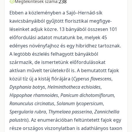
238
Megtekintések száma:
Ebben a közleményben a Sajó–Hernád-sík
kavicsbányáiból gyűjtött florisztikai megfigye­
léseinket adjuk közre. 13 bányából összesen 101
előfordulási adatot mutatunk be, melyek 45
edényes növényfajhoz és egy hibridhez tartoznak.
A legtöbb észlelés felhagyott bányákból
származik, de ismerte­tünk előfordulásokat
aktívan művelt területekről is. A bemutatott fajok
közül tíz új a kistáj flórájára (
Cype­rus flavescens
,
Dysphania botrys
,
Helminthotheca echioides
,
Hippophae rhamnoides
,
Panicum dichotomiflo­rum,
Ranunculus circinatus
,
Solanum lycopersicum
,
Spergularia rubra
,
Thymelaea passerina
,
Zannichellia
palustris
). Az enumerációban feltüntetett fajok egy
része országos viszonylatban is adathiányos taxon