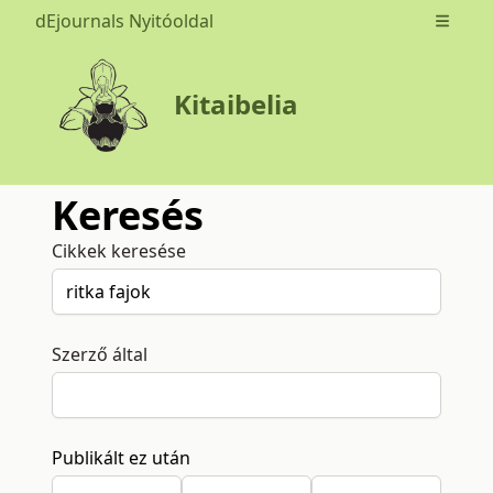
dEjournals Nyitóoldal
Open m
Kitaibelia
Keresés
Cikkek keresése
Szerző által
Publikált ez után