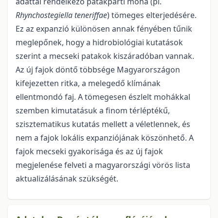
adattal rendelkező patakparti moha (pl.
Rhynchostegiella teneriffae
) tömeges elterje­désére.
Ez az expanzió különösen annak fényében tűnik
meglepőnek, hogy a hidrobiológiai kutatások
szerint a mecseki patakok kiszáradóban vannak.
Az új fajok döntő többsége Magyarországon
kifejezet­ten ritka, a melegedő klímának
ellentmondó faj. A tömegesen észlelt mohákkal
szemben kimutatásuk a finom térléptékű,
szisztematikus kutatás mellett a véletlennek, és
nem a fajok lokális expanziójának köszönhető. A
fajok mecseki gyakorisága és az új fajok
megjelenése felveti a magyarországi vörös lista
aktualizálásának szükségét.