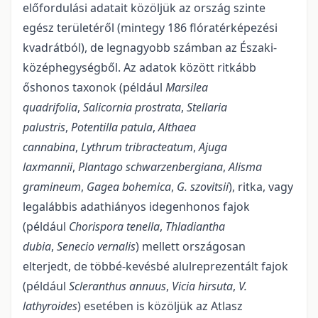
előfordulási adatait közöljük az ország szinte
egész területéről (mintegy 186 flóratérképezési
kvadrátból), de legnagyobb számban az Északi-
középhegységből. Az adatok között ritkább
őshonos taxonok (például
Marsilea
quadrifolia
,
Salicornia prostrata
,
Stellaria
palustris
,
Potentilla patula
,
Althaea
cannabina
,
Lythrum tribracteatum
,
Ajuga
laxmannii
,
Plantago schwarzenbergiana
,
Alisma
gramineum
,
Gagea bohemica
,
G. szovitsii
), ritka, vagy
legalábbis adathiányos idegenhonos fajok
(például
Chorispora tenella
,
Thladiantha
dubia
,
Senecio vernalis
) mellett országosan
elterjedt, de többé-kevésbé alulreprezentált fajok
(például
Scleranthus annuus
,
Vicia hirsuta
,
V.
lathyroides
) esetében is közöljük az Atlasz