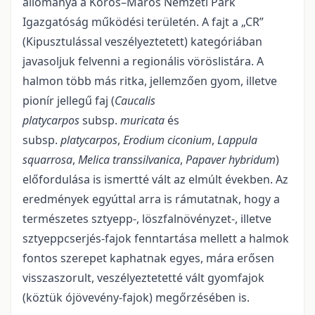
állománya a Körös–Maros Nemzeti Park
Igazgatóság működési területén. A fajt a „CR”
(Kipusztulással veszélyeztetett) kategóriában
javasoljuk felvenni a regionális vöröslistára. A
halmon több más ritka, jellemzően gyom, illetve
pionír jellegű faj (
Caucalis
platycarpos
subsp.
muricata
és
subsp.
platycarpos
,
Erodium ciconium
,
Lappula
squarrosa
,
Melica transsilvanica
,
Papaver hybridum
)
előfordulása is ismertté vált az elmúlt években. Az
eredmények egyúttal arra is rámutatnak, hogy a
természetes sztyepp-, löszfalnövényzet-, illetve
sztyeppcserjés-fajok fenntartása mellett a halmok
fontos szerepet kaphatnak egyes, mára erősen
visszaszorult, veszélyeztetetté vált gyomfajok
(köztük ójövevény-fajok) megőrzésében is.