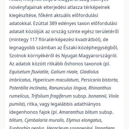
növényfajainak elterjedési atlasza térképeinek
kiegészítése, főként aktuális előfordulási
adatokkal. Ezúttal 389 edényes taxon előfordulási
adatait közöljük az ország szinte egész területéről
(mintegy 117 flóratérképezési kvadrátból), de
legnagyobb számban az Északi-középhegységből,
Szolnok környékéről és Nyugat-Magyarországról.
Az adatok között ritkább őshonos taxonok (pl.
Equisetum fluviatile, Galium rivale, Gladiolus
imbricatus, Hypericum maculatum, Persicaria bistorta,
Potentilla inclinata, Ranunculus lingua, Rhinanthus
rumelicus, Trifolium fragiferum
subsp.
bonannii, Viola
pumila
), ritka, vagy legalábbis adathiányos
idegenhonos fajok (pl.
Amaranthus blitum
subsp.
blitum, Cymbalaria muralis, Elymus elongatus,
Euphorbia peplus, Heracleum sosnowskyi, Impatiens