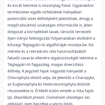
és korát tekintve is viszonylag fiatal. Ugyanakkor
termé­szetes egyéb vízfelületek hiányában
potenciális vizes élőhelyként jelentősek, ahogy a
megőrzésükhöz szükséges információk is. Jelen
dolgozat a környékbeli tavak, tározók tervezett
ilyen irányú feldolgozási folyamatában elsőként a
kőszegi Téglagyári-tó algaflóráját mutatja be. Kis
mérete és a rekreációs célú hasznosításából
fakadó zavarás ellenére algaközösségét tekintve a
Téglagyári-tó fajgazdag, magas diverzi­tású
élőhely. A jegyzett fajok nagyobb hányadát a
Chlorophyta divízió adja, de jelentős a Charopyta,
az Euglenophyta és Heterokontophyta divíziók
részesedése is. Értékét külön emelik a ritka fajok
(pl.
Stau­ridium privum
,
Cosmarium sinostegos
var
.
obtusius
), nem beszélve a vörös listás