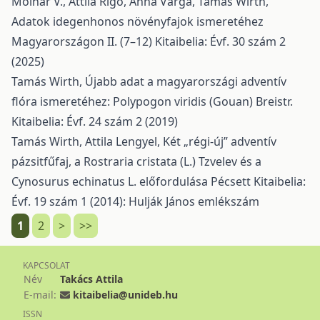
Molnár V., Attila Rigó, Anna Varga, Tamás Wirth,
Adatok idegenhonos növényfajok ismeretéhez
Magyarországon II. (7–12)
Kitaibelia: Évf. 30 szám 2
(2025)
Tamás Wirth,
Újabb adat a magyarországi adventív
flóra ismeretéhez: Polypogon viridis (Gouan) Breistr.
Kitaibelia: Évf. 24 szám 2 (2019)
Tamás Wirth, Attila Lengyel,
Két „régi-új” adventív
pázsitfűfaj, a Rostraria cristata (L.) Tzvelev és a
Cynosurus echinatus L. előfordulása Pécsett
Kitaibelia:
Évf. 19 szám 1 (2014): Hulják János emlékszám
1
2
>
>>
KAPCSOLAT
Név
Takács Attila
E-mail:
kitaibelia@unideb.hu
ISSN