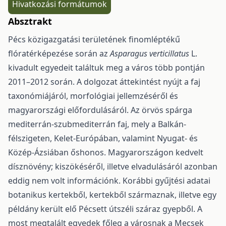
Hivatkozási formátumok
Absztrakt
Pécs közigazgatási területének finomléptékű
flóratérképezése során az
Asparagus verticillatus
L.
kivadult egyedeit találtuk meg a város több pontján
2011–2012 során. A dolgozat áttekintést nyújt a faj
taxonómiájáról, morfológiai jellemzéséről és
magyarországi előfordulásáról. Az örvös spárga
mediterrán-szubmediterrán faj, mely a Balkán-
félszigeten, Kelet-Európában, valamint Nyugat- és
Közép-Ázsiában őshonos. Magyarországon kedvelt
dísznövény; kiszökéséről, illetve elvadulásáról azonban
eddig nem volt információnk. Korábbi gyűjtési adatai
botanikus kertekből, kertekből származnak, illetve egy
példány került elő Pécsett útszéli száraz gyepből. A
most megtalált egyedek főleg a városnak a Mecsek