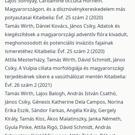
Lajos Somlyay,
Cardamine occulta Hornem.
Magyarországon, és a dísznövénykereskedelem más
potyautasai
Kitaibelia: Évf. 25 szám 2 (2020)
Tamás Wirth, Dániel Kovács, János Csiky,
Adatok és
kiegészítések a magyarországi adventív flóra kivadult,
meghonosodott és potenciális inváziós fajainak
ismeretéhez
Kitaibelia: Évf. 25 szám 2 (2020)
Attila Mesterházy, Tamás Wirth, Dávid Schmidt, János
Csiky,
A Vulpia ciliata morfológiája és magyarországi
terjedésének sikere a vasúthálózat mentén
Kitaibelia:
Évf. 26 szám 2 (2021)
Tamás Wirth, Lajos Balogh, András István Csathó,
János Csiky, Génesis Katherine Dela Campos, Norina
Erika Eszik, Sándor Farkas, Angéla Király, Gergely
Király, Tamás Kiss, Ákos Malatinszky, Janka Németh,
Gyula Pinke, Attila Rigó, Dávid Schmidt, András