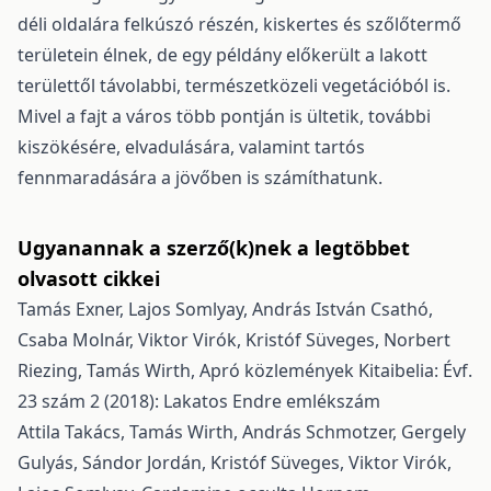
déli oldalára felkúszó részén, kiskertes és szőlőtermő
területein élnek, de egy példány előkerült a lakott
területtől távolabbi, természetközeli vegetációból is.
Mivel a fajt a város több pontján is ültetik, további
kiszökésére, elvadulására, valamint tartós
fennmaradására a jövőben is számíthatunk.
Ugyanannak a szerző(k)nek a legtöbbet
olvasott cikkei
Tamás Exner, Lajos Somlyay, András István Csathó,
Csaba Molnár, Viktor Virók, Kristóf Süveges, Norbert
Riezing, Tamás Wirth,
Apró közlemények
Kitaibelia: Évf.
23 szám 2 (2018): Lakatos Endre emlékszám
Attila Takács, Tamás Wirth, András Schmotzer, Gergely
Gulyás, Sándor Jordán, Kristóf Süveges, Viktor Virók,