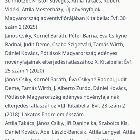
Schmotzer, Kristóf Süveges, Attila Takács, Róbert
Vidéki, Attila Mesterházy,
Új növényfajok
Magyarország adventívflórájában
Kitaibelia: Évf. 30
szám 2 (2025)
János Csiky, Kornél Baráth, Péter Barna, Éva Csikyné
Radnai, Judit Deme, Csaba Szigetvári, Tamás Wirth,
Dániel Kovács,
Pótlások Magyarország edényes
növényfajainak elterjedési atlaszához X.
Kitaibelia: Évf.
25 szám 1 (2020)
János Csiky, Kornél Baráth, Éva Csikyné Radnai, Judit
Deme, Tamás Wirth, J. Alberto Zurdo, Dániel Kovács,
Pótlások Magyarország edényes növényfajainak
elterjedési atlaszához VIII.
Kitaibelia: Évf. 23 szám 2
(2018): Lakatos Endre emlékszám
Attila Takács, János Csiky, Jiři Danihelka, Szabolcs Kis,
Dániel Kovács, Ábel László-Bencsik, Attila Lengyel, Attila