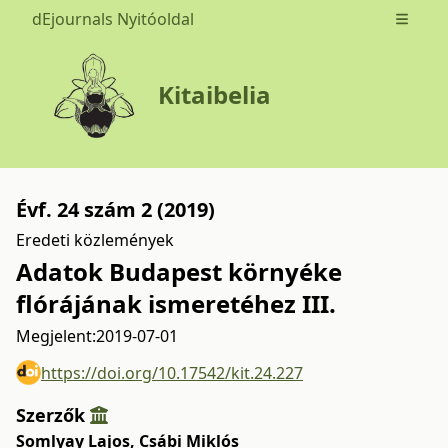
dEjournals Nyitóoldal
Open m
Kitaibelia
Évf. 24 szám 2 (2019)
Eredeti közlemények
Adatok Budapest környéke
flórájának ismeretéhez III.
Megjelent:
2019-07-01
https://doi.org/10.17542/kit.24.227
Szerzők
Somlyay Lajos
,
Csábi Miklós