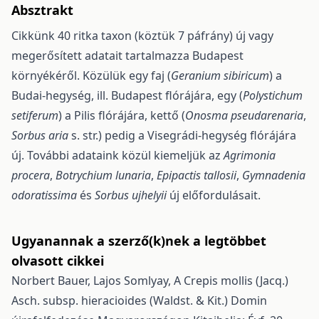
Absztrakt
Cikkünk 40 ritka taxon (köztük 7 páfrány) új vagy
megerősített adatait tartalmazza Budapest
környékéről. Közülük egy faj (
Geranium sibiricum
) a
Budai-hegység, ill. Budapest flórájára, egy (
Polystichum
setiferum
) a Pilis flórájára, kettő (
Onosma pseudarenaria
,
Sorbus aria
s. str.) pedig a Visegrádi-hegység flórájára
új. További adataink közül kiemeljük az
Agrimonia
procera
,
Botrychium lunaria
,
Epipactis tallosii
,
Gymnadenia
odoratissima
és
Sorbus ujhelyii
új előfordulásait.
Ugyanannak a szerző(k)nek a legtöbbet
olvasott cikkei
Norbert Bauer, Lajos Somlyay,
A Crepis mollis (Jacq.)
Asch. subsp. hieracioides (Waldst. & Kit.) Domin