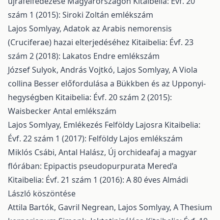
újrafelfedezése Magyarországon
Kitaibelia: Évf. 20
szám 1 (2015): Siroki Zoltán emlékszám
Lajos Somlyay,
Adatok az Arabis nemorensis
(Cruciferae) hazai elterjedéséhez
Kitaibelia: Évf. 23
szám 2 (2018): Lakatos Endre emlékszám
József Sulyok, András Vojtkó, Lajos Somlyay,
A Viola
collina Besser előfordulása a Bükkben és az Upponyi-
hegységben
Kitaibelia: Évf. 20 szám 2 (2015):
Waisbecker Antal emlékszám
Lajos Somlyay,
Emlékezés Felföldy Lajosra
Kitaibelia:
Évf. 22 szám 1 (2017): Felföldy Lajos emlékszám
Miklós Csábi, Antal Halász,
Új orchideafaj a magyar
flórában: Epipactis pseudopurpurata Mered’a
Kitaibelia: Évf. 21 szám 1 (2016): A 80 éves Almádi
László köszöntése
Attila Bartók, Gavril Negrean, Lajos Somlyay,
A Thesium