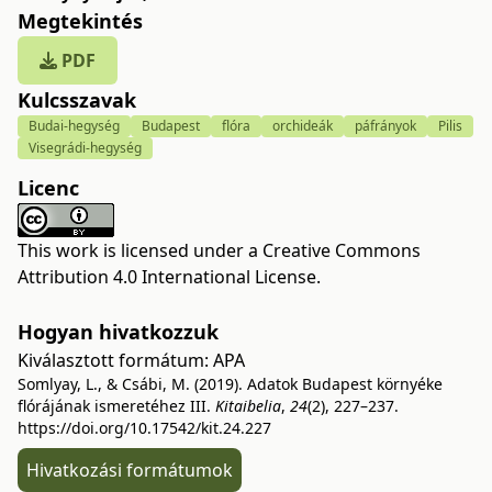
Megtekintés
PDF
Kulcsszavak
Budai-hegység
Budapest
flóra
orchideák
páfrányok
Pilis
Visegrádi-hegység
Licenc
This work is licensed under a
Creative Commons
Attribution 4.0 International License
.
Hogyan hivatkozzuk
Kiválasztott formátum:
APA
Somlyay, L., & Csábi, M. (2019). Adatok Budapest környéke
flórájának ismeretéhez III.
Kitaibelia
,
24
(2), 227–237.
https://doi.org/10.17542/kit.24.227
Hivatkozási formátumok