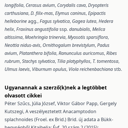
longifolia
,
Cerasus avium
,
Corydalis cava
,
Dryopteris
carthusiana
,
D. filix-mas
,
Elymus caninus
,
Epipactis
helleborine
agg
.
,
Fagus sylvatica
,
Gagea lutea
,
Hedera
helix
,
Fraxinus angustifolia
ssp
. danubialis
,
Melica
altissima
,
Moehringia trinervia
,
Myosotis sparsiflora
,
Neottia nidus-avis
,
Ornithogalum brevistylum
,
Padus
avium
,
Platanthera bifolia
,
Ranunculus auricomus
,
Ribes
rubrum
,
Stachys sylvatica
,
Tilia platyphyllos
,
T. tomentosa
,
Ulmus laevis
,
Viburnum opulus
,
Viola reichenbachiana
stb.
Ugyanannak a szerző(k)nek a legtöbbet
olvasott cikkei
Péter Szűcs, Júlia József, Viktor Gábor Papp, Gergely
Kutszegi,
A veszélyeztetett Anacamptodon
splachnoides (Froel. ex Brid.) Brid. új adata a Bükk-
hegységből
Kitaibelia: Évf. 20 szám 2 (2015):