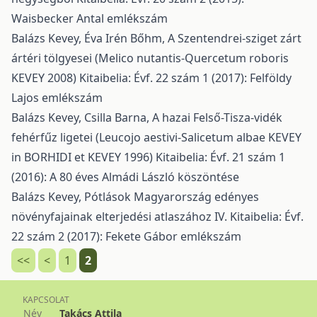
Waisbecker Antal emlékszám
Balázs Kevey, Éva Irén Bőhm,
A Szentendrei-sziget zárt
ártéri tölgyesei (Melico nutantis-Quercetum roboris
KEVEY 2008)
Kitaibelia: Évf. 22 szám 1 (2017): Felföldy
Lajos emlékszám
Balázs Kevey, Csilla Barna,
A hazai Felső-Tisza-vidék
fehérfűz ligetei (Leucojo aestivi-Salicetum albae KEVEY
in BORHIDI et KEVEY 1996)
Kitaibelia: Évf. 21 szám 1
(2016): A 80 éves Almádi László köszöntése
Balázs Kevey,
Pótlások Magyarország edényes
növényfajainak elterjedési atlaszához IV.
Kitaibelia: Évf.
22 szám 2 (2017): Fekete Gábor emlékszám
<<
<
1
2
KAPCSOLAT
Név
Takács Attila