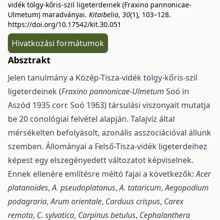
vidék tölgy-kőris-szil ligeterdeinek (Fraxino pannonicae-
Ulmetum) maradványai.
Kitaibelia
,
30
(1), 103–128.
https://doi.org/10.17542/kit.30.051
Hivatkozási formátumok
Absztrakt
Jelen tanulmány a Közép-Tisza-vidék tölgy-kőris-szil
ligeterdeinek (
Fraxino panno­nicae-Ulmetum
Soó in
Aszód 1935 corr. Soó 1963) társulási viszonyait mutatja
be 20 cönológiai felvétel alapján. Talajvíz által
mérsékelten befolyásolt, azonális asszociációval állunk
szemben. Állományai a Felső-Tisza-vidék ligeterdeihez
képest egy elszegényedett változatot képviselnek.
Ennek ellenére emlí­tésre méltó fajai a következők:
Acer
platanoides
,
A. pseudoplatanus
,
A. tataricum
,
Aegopodium
po­dagraria
,
Arum orientale
,
Carduus crispus
,
Carex
remota
,
C. sylvatica
,
Carpinus betulus
,
Cephalanthera