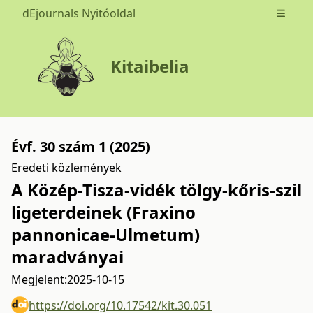
dEjournals Nyitóoldal
Open m
Kitaibelia
Évf. 30 szám 1 (2025)
Eredeti közlemények
A Közép-Tisza-vidék tölgy-kőris-szil
ligeterdeinek (Fraxino
pannonicae-Ulmetum)
maradványai
Megjelent:
2025-10-15
https://doi.org/10.17542/kit.30.051