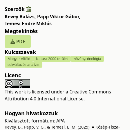
Szerzők
Kevey Balázs
,
Papp Viktor Gábor
,
Temesi Endre Miklós
Megtekintés
PDF
Kulcsszavak
Magyar Alföld
Natura 2000 terület
növénycönológia
sokváltozós analízis
Licenc
This work is licensed under a
Creative Commons
Attribution 4.0 International License
.
Hogyan hivatkozzuk
Kiválasztott formátum:
APA
Kevey, B., Papp, V. G., & Temesi, E. M. (2025). A Közép-Tisza-