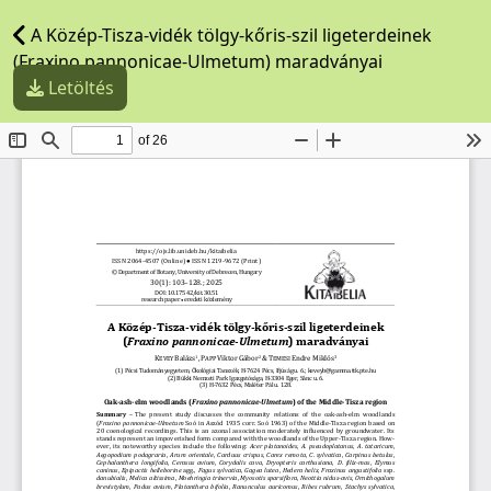
A Közép-Tisza-vidék tölgy-kőris-szil ligeterdeinek
(Fraxino pannonicae-Ulmetum) maradványai
Letöltés