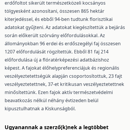
erdőfoltot sikerült természetközeli kocsányos
tölgyesként azonosítani, összesen 865 hektár
kiterjedéssel, és ebből 94-ben tudtunk florisztikai
adatokat gyűjteni. Az adatokat kiegészítettük a bejárás
során előkerült szórvány előfordulásokkal. Az
állományokban 96 erdei és erdőszegélyi faj összesen
1207 előfordulását rögzítettük. Ebből 81 faj 214
előfordulása új a flóratérképezési adatbázis­hoz
képest. A fajokat élőhelypreferenciájuk és regionális
veszélyeztetettségük alapján csoportosítottuk, 23 fajt
veszélyeztetettnek, 37-et kritikusan veszélyeztetettnek
minősítettünk. Ezen fajok aktív természet­védelmi
beavatkozás nélkül néhány évtizeden belül
kipusztulhatnak a Kiskunságból.
Ugyanannak a szerző(k)nek a legtöbbet