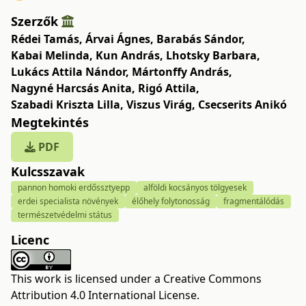
Szerzők
Rédei Tamás
,
Árvai Ágnes
,
Barabás Sándor
,
Kabai Melinda
,
Kun András
,
Lhotsky Barbara
,
Lukács Attila Nándor
,
Mártonffy András
,
Nagyné Harcsás Anita
,
Rigó Attila
,
Szabadi Kriszta Lilla
,
Viszus Virág
,
Csecserits Anikó
Megtekintés
PDF
Kulcsszavak
pannon homoki erdőssztyepp
alföldi kocsányos tölgyesek
erdei specialista növények
élőhely folytonosság
fragmentálódás
természetvédelmi státus
Licenc
This work is licensed under a
Creative Commons
Attribution 4.0 International License
.