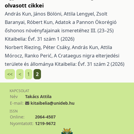
olvasott cikkei
András Kun, János Bölöni, Attila Lengyel, Zsolt
Baranyai, Róbert Kun,
Adatok a Pannon Ökorégió
őshonos növényfajainak ismeretéhez III. (23–25)
Kitaibelia: Évf. 31 szám 1 (2026)
Norbert Riezing, Péter Csáky, András Kun, Attila
Mórocz, Ranko Perić,
A Crataegus nigra elterjedési
területe és állománya
Kitaibelia: Évf. 31 szám 2 (2026)
<<
<
1
2
KAPCSOLAT
Név
Takács Attila
E-mail:
kitaibelia@unideb.hu
ISSN
Online:
2064-4507
Nyomtatott:
1219-9672