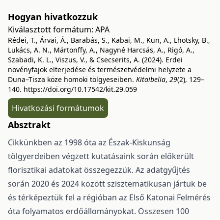
Hogyan hivatkozzuk
Kiválasztott formátum:
APA
Rédei, T., Árvai, Á., Barabás, S., Kabai, M., Kun, A., Lhotsky, B.,
Lukács, A. N., Mártonffy, A., Nagyné Harcsás, A., Rigó, A.,
Szabadi, K. L., Viszus, V., & Csecserits, A. (2024). Erdei
növényfajok elterjedése és természetvédelmi helyzete a
Duna–Tisza köze homoki tölgyeseiben.
Kitaibelia
,
29
(2), 129–
140.
https://doi.org/10.17542/kit.29.059
Hivatkozási formátumok
Absztrakt
Cikkünkben az 1998 óta az Észak-Kiskunság
tölgyerdeiben végzett kutatásaink során előkerült
florisztikai adatokat összegezzük. Az adatgyűjtés
során 2020 és 2024 között szisztematikusan jártuk be
és térképeztük fel a régióban az Első Katonai Felmérés
óta folyamatos erdőállományokat. Összesen 100