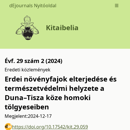
dEjournals Nyitóoldal
Open m
Kitaibelia
Évf. 29 szám 2 (2024)
Eredeti közlemények
Erdei növényfajok elterjedése és
természetvédelmi helyzete a
Duna–Tisza köze homoki
tölgyeseiben
Megjelent:
2024-12-17
https://doi.org/10.17542/kit.29.059