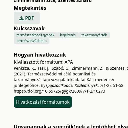
Zimmermann Zita
,
Szentes Szilárd
Megtekintés
PDF
Kulcsszavak
természetközeli gyepek
legeltetés
takarmányérték
természetvédelem
Hogyan hivatkozzuk
Kiválasztott formátum:
APA
Penksza, K., Tasi, J., Szabó, G., Zimmermann, Z., & Szentes, 
(2021). Természetvédelmi célú botanikai és
takarmányozástani vizsgálatok adatai Káli-medencei
juhlegelőhöz.
Gyepgazdálkodási Közlemények
,
7
(1-2), 51-58.
https://doi.org/10.55725/gygk/2009/7/1-2/10273
Hivatkozási formátumok
Ugyanannak a szerző(k)nek a legtöbbet olvas