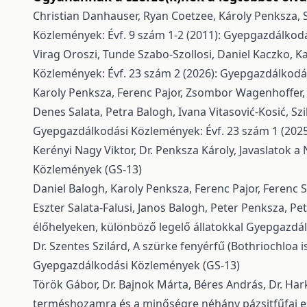
Christian Danhauser, Ryan Coetzee, Károly Penksza, S
Közlemények: Évf. 9 szám 1-2 (2011): Gyepgazdálkod
Virag Oroszi, Tunde Szabo-Szollosi, Daniel Kaczko, Ka
Közlemények: Évf. 23 szám 2 (2026): Gyepgazdálkodá
Karoly Penksza, Ferenc Pajor, Zsombor Wagenhoffer, T
Denes Salata, Petra Balogh, Ivana Vitasović-Kosić, Sz
Gyepgazdálkodási Közlemények: Évf. 23 szám 1 (202
Kerényi Nagy Viktor, Dr. Penksza Károly,
Javaslatok a
Közlemények (GS-13)
Daniel Balogh, Karoly Penksza, Ferenc Pajor, Ferenc S
Eszter Salata-Falusi, Janos Balogh, Peter Penksza, Pet
élőhelyeken, különböző legelő állatokkal
Gyepgazdálk
Dr. Szentes Szilárd,
A szürke fenyérfű (Bothriochloa 
Gyepgazdálkodási Közlemények (GS-13)
Török Gábor, Dr. Bajnok Márta, Béres András, Dr. Har
terméshozamra és a minőségre néhány pázsitfűfaj 