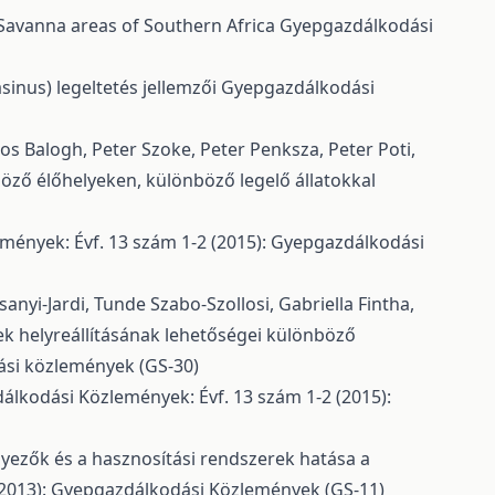
y Savanna areas of Southern Africa
Gyepgazdálkodási
sinus) legeltetés jellemzői
Gyepgazdálkodási
os Balogh, Peter Szoke, Peter Penksza, Peter Poti,
öző élőhelyeken, különböző legelő állatokkal
ények: Évf. 13 szám 1-2 (2015): Gyepgazdálkodási
anyi-Jardi, Tunde Szabo-Szollosi, Gabriella Fintha,
k helyreállításának lehetőségei különböző
ási közlemények (GS-30)
lkodási Közlemények: Évf. 13 szám 1-2 (2015):
nyezők és a hasznosítási rendszerek hatása a
(2013): Gyepgazdálkodási Közlemények (GS-11)