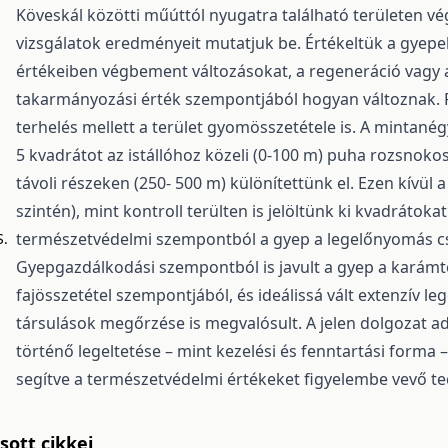
Köveskál közötti műúttól nyugatra található területen v
vizsgálatok eredményeit mutatjuk be. Értékeltük a gyepek
értékeiben végbement változásokat, a regeneráció vagy a 
takarmányozási érték szempontjából hogyan változnak. F
terhelés mellett a terület gyomösszetétele is. A mintanég
5 kvadrátot az istállóhoz közeli (0-100 m) puha rozsnokos
távoli részeken (250- 500 m) különítettünk el. Ezen kívül 
szintén), mint kontroll terülten is jelöltünk ki kvadrátok
természetvédelmi szempontból a gyep a legelőnyomás cs
S.
Gyepgazdálkodási szempontból is javult a gyep a karámt
fajösszetétel szempontjából, és ideálissá vált extenzív leg
társulások megőrzése is megvalósult. A jelen dolgozat a
történő legeltetése – mint kezelési és fenntartási form
segítve a természetvédelmi értékeket figyelembe vevő t
ott cikkei