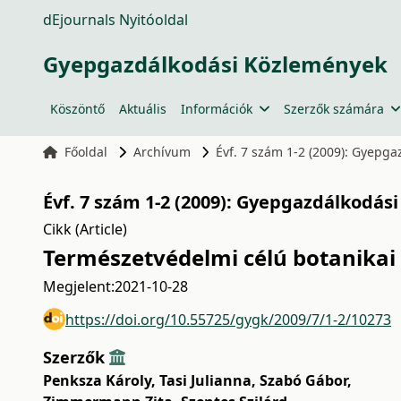
dEjournals Nyitóoldal
Gyepgazdálkodási Közlemények
Köszöntő
Aktuális
Információk
Szerzők számára
Főoldal
Archívum
Évf. 7 szám 1-2 (2009): Gyepg
Évf. 7 szám 1-2 (2009): Gyepgazdálkodás
Cikk (Article)
Természetvédelmi célú botanikai
Megjelent:
2021-10-28
https://doi.org/10.55725/gygk/2009/7/1-2/10273
Szerzők
Penksza Károly
,
Tasi Julianna
,
Szabó Gábor
,