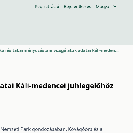
Regisztráció
Bejelentkezés
Magyar
Természetvédelmi célú botanikai és takarmányozástani vizsgálatok adatai Káli-medencei juhlegelőhöz
atai Káli-medencei juhlegelőhöz
a Nemzeti Park gondozásában, Kővágóőrs és a