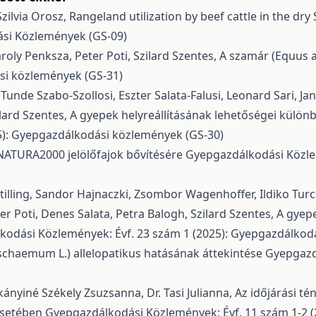
zilvia Orosz,
Rangeland utilization by beef cattle in the dr
ási Közlemények (GS-09)
roly Penksza, Peter Poti, Szilard Szentes,
A szamár (Equus a
si közlemények (GS-31)
unde Szabo-Szollosi, Eszter Salata-Falusi, Leonard Sari, Jan
ilard Szentes,
A gyepek helyreállításának lehetőségei különb
5): Gyepgazdálkodási közlemények (GS-30)
 NATURA2000 jelölőfajok bővítésére
Gyepgazdálkodási Közlem
tilling, Sandor Hajnaczki, Zsombor Wagenhoffer, Ildiko Turcs
er Poti, Denes Salata, Petra Balogh, Szilard Szentes,
A gyepe
odási Közlemények: Évf. 23 szám 1 (2025): Gyepgazdálkod
ischaemum L.) allelopatikus hatásának áttekintése
Gyepgazdá
kányiné Székely Zsuzsanna, Dr. Tasi Julianna,
Az időjárási té
esetében
Gyepgazdálkodási Közlemények: Évf. 11 szám 1-2 