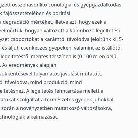
égzett összehasonlító cönológiai és gyepgazdálkodási
 fajösszetételében és borítási
degradáció mértékét, illetve azt, hogy ezek a
elmértük, hogyan változott a különböző legeltetési
yzet csoportokat a karámtól távolodva jelöltünk ki. 5-
 és áljuh csenkeszes gyepeken, valamint az istállótól
a legeltetéstől mentes térszínen is (0-100 m-en belül
at. Az eredmények alapján
ökkentésével folyamatos javulást mutatott.
ól távolodva, mind produkció, mind
eltetéshez. A legeltetés fenntartása mellett a
datokat szolgáltat a természetes gyepek juhokkal
a – során a növényzetben mutatkozó változásokra,
echnológiák alkalmazását.