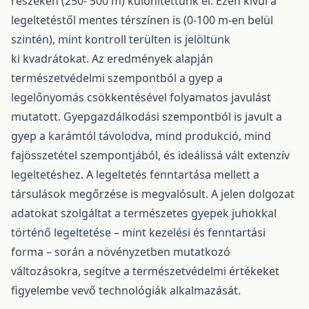
részeken (250- 500 m) különítettünk el. Ezen kívül a
legeltetéstől mentes térszínen is (0-100 m-en belül
szintén), mint kontroll terülten is jelöltünk
ki kvadrátokat. Az eredmények alapján
természetvédelmi szempontból a gyep a
legelőnyomás csökkentésével folyamatos javulást
mutatott. Gyepgazdálkodási szempontból is javult a
gyep a karámtól távolodva, mind produkció, mind
fajösszetétel szempontjából, és ideálissá vált extenzív
legeltetéshez. A legeltetés fenntartása mellett a
társulások megőrzése is megvalósult. A jelen dolgozat
adatokat szolgáltat a természetes gyepek juhokkal
történő legeltetése – mint kezelési és fenntartási
forma – során a növényzetben mutatkozó
változásokra, segítve a természetvédelmi értékeket
figyelembe vevő technológiák alkalmazását.