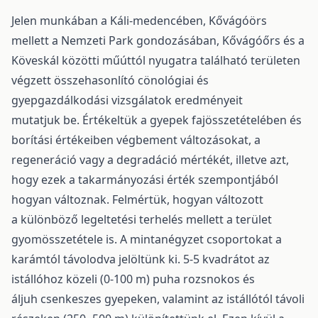
Jelen munkában a Káli-medencében, Kővágóörs
mellett a Nemzeti Park gondozásában, Kővágóőrs és a
Köveskál közötti műúttól nyugatra található területen
végzett összehasonlító cönológiai és
gyepgazdálkodási vizsgálatok eredményeit
mutatjuk be. Értékeltük a gyepek fajösszetételében és
borítási értékeiben végbement változásokat, a
regeneráció vagy a degradáció mértékét, illetve azt,
hogy ezek a takarmányozási érték szempontjából
hogyan változnak. Felmértük, hogyan változott
a különböző legeltetési terhelés mellett a terület
gyomösszetétele is. A mintanégyzet csoportokat a
karámtól távolodva jelöltünk ki. 5-5 kvadrátot az
istállóhoz közeli (0-100 m) puha rozsnokos és
áljuh csenkeszes gyepeken, valamint az istállótól távoli