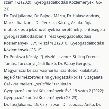
szám 1-2 (2020): Gyepgazdálkodási Közlemények (GS-
21)
Dr. Tasi Julianna, Dr. Bajnok Márta, Dr. Halász András,
Marks Ibadzane, Dr. Penksza Károly,
Az ökológiai
mutatók és a jelzőnövények ismeretének jelentősége a
gyepgazdálkodásban 1. rész
Gyepgazdálkodási
Közlemények: Évf. 14 szám 2 (2016): Gyepgazdálkodási
Közlemények (GS-15)
Dr. Penksza Károly, ifj. Viszló Levente, Stilling Ferenc
Tamás, Turcsányi-Járdi Ildikó, Dr. Pápay Gergely,
Magyar szürke szarvasmarha, szántóból kialakított
legelő természetvédelmi gyepgazdálkodási vizsgálata
Csákvár melletti „szűzföld” területén
Gyepgazdálkodási Közlemények: Évf. 19 szám 2 (2022):
Gyepgazdálkodási Közlemények (GS-23)
Dr. Tasi Julianna, Dr. Csízi István, Dr. Lepossa Anita, Dr.