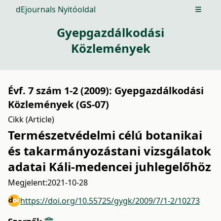
dEjournals Nyitóoldal
Open m
Gyepgazdálkodási
Közlemények
Évf. 7 szám 1-2 (2009): Gyepgazdálkodási
Közlemények (GS-07)
Cikk (Article)
Természetvédelmi célú botanikai
és takarmányozástani vizsgálatok
adatai Káli-medencei juhlegelőhöz
Megjelent:
2021-10-28
https://doi.org/10.55725/gygk/2009/7/1-2/10273