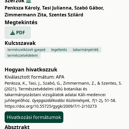
Szerzők
Penksza Károly
,
Tasi Julianna
,
Szabó Gábor
,
Zimmermann Zita
,
Szentes Szilárd
Megtekintés
PDF
Kulcsszavak
természetközeli gyepek
legeltetés
takarmányérték
természetvédelem
Hogyan hivatkozzuk
Kiválasztott formátum:
APA
Penksza, K., Tasi, J., Szabó, G., Zimmermann, Z., & Szentes, S.
(2021). Természetvédelmi célú botanikai és
takarmányozástani vizsgálatok adatai Káli-medencei
juhlegelőhöz.
Gyepgazdálkodási Közlemények
,
7
(1-2), 51-58.
https://doi.org/10.55725/gygk/2009/7/1-2/10273
Hivatkozási formátumok
Absztrakt