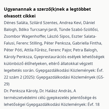
Ugyanannak a szerző(k)nek a legtöbbet
olvasott cikkei
Dénes Saláta, Szilárd Szentes, Andrea Kevi, Dániel
Balogh, Ildiko Turcsanyi-Jardi, Tünde Szabó-Szöllősi,
Zsombor Wagenhoffer, László Sipos, Eszter Salata-
Falusi, Ferenc Stilling, Péter Penksza, Gabriella Fintha,
Péter Póti, Attila Fűrész, Ferenc Pajor, Petra Balogh,
Károly Penksza,
Gyeprestaurációs esélyek lehetőségek
különböző élőhelyeken, eltérő állatokkal végzett
legeltetés során.
Gyepgazdálkodási Közlemények: Évf.
22 szám 2 (2025): Gyepgazdálkodási Közlemények (GS-
29)
Dr. Penksza Károly, Dr. Halász András,
A
természetvédelmi célú gyepkezelés jelentősége és
lehetőségei
Gyepgazdálkodási Közlemények: Évf. 18