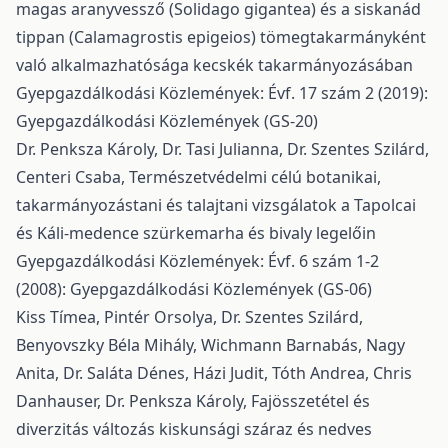
magas aranyvessző (Solidago gigantea) és a siskanád
tippan (Calamagrostis epigeios) tömegtakarmányként
való alkalmazhatósága kecskék takarmányozásában
Gyepgazdálkodási Közlemények: Évf. 17 szám 2 (2019):
Gyepgazdálkodási Közlemények (GS-20)
Dr. Penksza Károly, Dr. Tasi Julianna, Dr. Szentes Szilárd,
Centeri Csaba,
Természetvédelmi célú botanikai,
takarmányozástani és talajtani vizsgálatok a Tapolcai
és Káli-medence szürkemarha és bivaly legelőin
Gyepgazdálkodási Közlemények: Évf. 6 szám 1-2
(2008): Gyepgazdálkodási Közlemények (GS-06)
Kiss Tímea, Pintér Orsolya, Dr. Szentes Szilárd,
Benyovszky Béla Mihály, Wichmann Barnabás, Nagy
Anita, Dr. Saláta Dénes, Házi Judit, Tóth Andrea, Chris
Danhauser, Dr. Penksza Károly,
Fajösszetétel és
diverzitás változás kiskunsági száraz és nedves