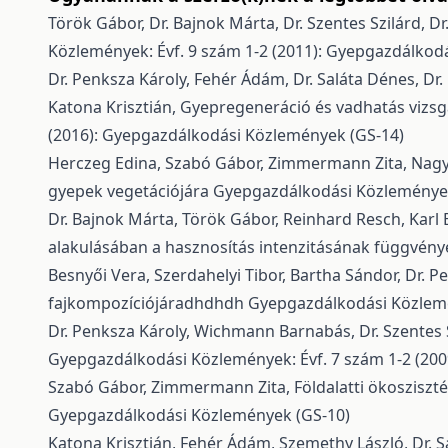
Török Gábor, Dr. Bajnok Márta, Dr. Szentes Szilárd, Dr.
Közlemények: Évf. 9 szám 1-2 (2011): Gyepgazdálkod
Dr. Penksza Károly, Fehér Ádám, Dr. Saláta Dénes, Dr
Katona Krisztián,
Gyepregeneráció és vadhatás vizsgá
(2016): Gyepgazdálkodási Közlemények (GS-14)
Herczeg Edina, Szabó Gábor, Zimmermann Zita, Nagy
gyepek vegetációjára
Gyepgazdálkodási Közlemények:
Dr. Bajnok Márta, Török Gábor, Reinhard Resch, Karl B
alakulásában a hasznosítás intenzitásának függvén
Besnyői Vera, Szerdahelyi Tibor, Bartha Sándor, Dr. P
fajkompozíciójáradhdhdh
Gyepgazdálkodási Közlemé
Dr. Penksza Károly, Wichmann Barnabás, Dr. Szentes 
Gyepgazdálkodási Közlemények: Évf. 7 szám 1-2 (20
Szabó Gábor, Zimmermann Zita,
Földalatti ökoszisz
Gyepgazdálkodási Közlemények (GS-10)
Katona Krisztián, Fehér Ádám, Szemethy László, Dr. S