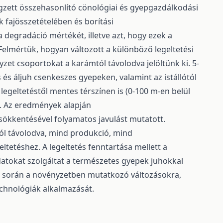
égzett összehasonlító cönológiai és gyepgazdálkodási
 fajösszetételében és borítási
degradáció mértékét, illetve azt, hogy ezek a
elmértük, hogyan változott a különböző legeltetési
yzet csoportokat a karámtól távolodva jelöltünk ki. 5-
 és áljuh csenkeszes gyepeken, valamint az istállótól
a legeltetéstől mentes térszínen is (0-100 m-en belül
at. Az eredmények alapján
ökkentésével folyamatos javulást mutatott.
ól távolodva, mind produkció, mind
eltetéshez. A legeltetés fenntartása mellett a
datokat szolgáltat a természetes gyepek juhokkal
a – során a növényzetben mutatkozó változásokra,
echnológiák alkalmazását.