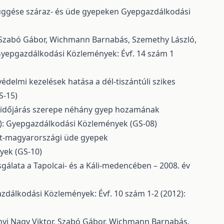
üggése száraz- és üde gyepeken
Gyepgazdálkodási
or, Szabó Gábor, Wichmann Barnabás, Szemethy László,
yepgazdálkodási Közlemények: Évf. 14 szám 1
delmi kezelések hatása a dél-tiszántúli szikes
S-15)
z időjárás szerepe néhány gyep hozamának
0): Gyepgazdálkodási Közlemények (GS-08)
at-magyarországi üde gyepek
yek (GS-10)
sgálata a Tapolcai- és a Káli-medencében – 2008. év
zdálkodási Közlemények: Évf. 10 szám 1-2 (2012):
erényi Nagy Viktor, Szabó Gábor, Wichmann Barnabás,