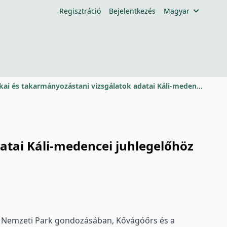
Regisztráció
Bejelentkezés
Magyar
Természetvédelmi célú botanikai és takarmányozástani vizsgálatok adatai Káli-medencei juhlegelőhöz
atai Káli-medencei juhlegelőhöz
a Nemzeti Park gondozásában, Kővágóőrs és a