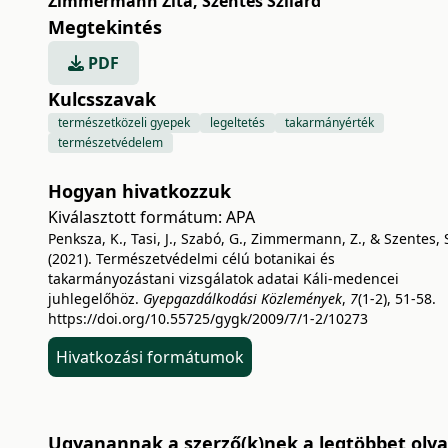
Zimmermann Zita
,
Szentes Szilárd
Megtekintés
PDF
Kulcsszavak
természetközeli gyepek
legeltetés
takarmányérték
természetvédelem
Hogyan hivatkozzuk
Kiválasztott formátum:
APA
Penksza, K., Tasi, J., Szabó, G., Zimmermann, Z., & Szentes, 
(2021). Természetvédelmi célú botanikai és
takarmányozástani vizsgálatok adatai Káli-medencei
juhlegelőhöz.
Gyepgazdálkodási Közlemények
,
7
(1-2), 51-58.
https://doi.org/10.55725/gygk/2009/7/1-2/10273
Hivatkozási formátumok
Ugyanannak a szerző(k)nek a legtöbbet olvas