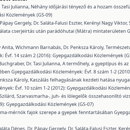
 Tasi Julianna,
Néhány időjárási tényező és a hozam összef
ási Közlemények (GS-09)
. Pápay Gergely, Dr. Saláta-Falusi Eszter, Kerényi Nagy Vikt
lata cserjeirtás után parádóhutai (Mátra) mintaterületen
G
 Anita, Wichmann Barnabás, Dr. Penksza Károly,
Természetvé
 Évf. 14 szám 2 (2016): Gyepgazdálkodási Közlemények (G
uchgraber, Dr. Tasi Julianna,
A termőhely, a gyeptípus és a
yében
Gyepgazdálkodási Közlemények: Évf. 8 szám 1-2 (201
enksza Károly,
Kaszálás felhagyásának kezdeti hatása nyug
nyek: Évf. 10 szám 1-2 (2012): Gyepgazdálkodási Közlemén
Szilárd,
Szarvasmarha-, juh- és lólegelők összehasonlító viz
09): Gyepgazdálkodási Közlemények (GS-07)
téma-mérnök fajok szerepe a gyepek fenntartásában
Gyepga
aláta Dénes, Dr. Pápay Gergely, Dr. Saláta-Falusi Eszter, K