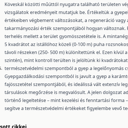
Köveskál közötti műúttól nyugatra található területen v
vizsgálatok eredményeit mutatjuk be. Értékeltük a gyepek
értékeiben végbement változásokat, a regeneráció vagy a 
takarmányozási érték szempontjából hogyan változnak. F
terhelés mellett a terület gyomösszetétele is. A mintanég
5 kvadrátot az istállóhoz közeli (0-100 m) puha rozsnokos
távoli részeken (250- 500 m) különítettünk el. Ezen kívül 
szintén), mint kontroll terülten is jelöltünk ki kvadrátok
természetvédelmi szempontból a gyep a legelőnyomás cs
S.
Gyepgazdálkodási szempontból is javult a gyep a karámt
fajösszetétel szempontjából, és ideálissá vált extenzív leg
társulások megőrzése is megvalósult. A jelen dolgozat a
történő legeltetése – mint kezelési és fenntartási form
segítve a természetvédelmi értékeket figyelembe vevő t
ott cikkei