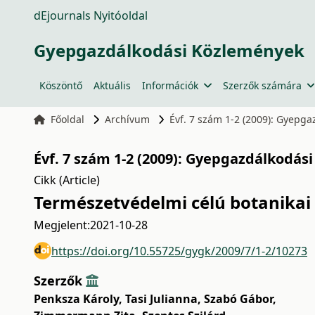
dEjournals Nyitóoldal
Gyepgazdálkodási Közlemények
Köszöntő
Aktuális
Információk
Szerzők számára
Főoldal
Archívum
Évf. 7 szám 1-2 (2009): Gyepg
Évf. 7 szám 1-2 (2009): Gyepgazdálkodás
Cikk (Article)
Természetvédelmi célú botanikai
Megjelent:
2021-10-28
https://doi.org/10.55725/gygk/2009/7/1-2/10273
Szerzők
Penksza Károly
,
Tasi Julianna
,
Szabó Gábor
,