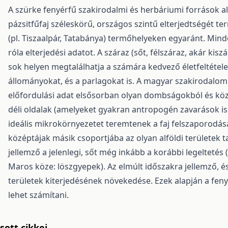
A szürke fenyérfű szakirodalmi és herbáriumi források al
pázsitfűfaj széleskörű, országos szintű elterjedtségét te
(pl. Tiszaalpár, Tatabánya) termőhelyeken egyaránt. Min
róla elterjedési adatot. A száraz (sőt, félszáraz, akár kis
sok helyen megtalálhatja a számára kedvező életfeltétele
állományokat, és a parlagokat is. A magyar szakirodalom 
előfordulási adat elsősorban olyan dombságokból és kö
déli oldalak (amelyeket gyakran antropogén zavarások is é
ideális mikrokörnyezetet teremtenek a faj felszaporodás
középtájak másik csoportjába az olyan alföldi területek t
jellemző a jelenlegi, sőt még inkább a korábbi legeltetés
Maros köze: löszgyepek). Az elmúlt időszakra jellemző, és
területek kiterjedésének növekedése. Ezek alapján a fe
lehet számítani.
ott cikkei