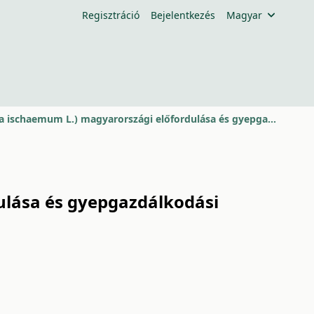
Regisztráció
Bejelentkezés
Magyar
A szürke fenyérfű (Bothriochloa ischaemum L.) magyarországi előfordulása és gyepgazdálkodási helyzete (irodalmi áttekintés)
ulása és gyepgazdálkodási