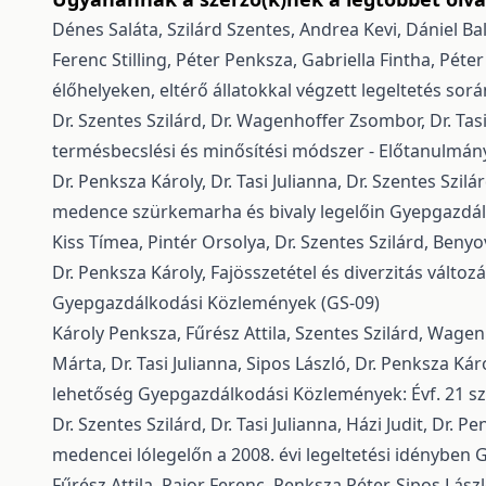
Dénes Saláta, Szilárd Szentes, Andrea Kevi, Dániel Ba
Ferenc Stilling, Péter Penksza, Gabriella Fintha, Péter
élőhelyeken, eltérő állatokkal végzett legeltetés sor
Dr. Szentes Szilárd, Dr. Wagenhoffer Zsombor, Dr. Tasi
termésbecslési és minősítési módszer - Előtanulmá
Dr. Penksza Károly, Dr. Tasi Julianna, Dr. Szentes Szil
medence szürkemarha és bivaly legelőin
Gyepgazdálk
Kiss Tímea, Pintér Orsolya, Dr. Szentes Szilárd, Beny
Dr. Penksza Károly,
Fajösszetétel és diverzitás válto
Gyepgazdálkodási Közlemények (GS-09)
Károly Penksza, Fűrész Attila, Szentes Szilárd, Wagenh
Márta, Dr. Tasi Julianna, Sipos László, Dr. Penksza Kár
lehetőség
Gyepgazdálkodási Közlemények: Évf. 21 s
Dr. Szentes Szilárd, Dr. Tasi Julianna, Házi Judit, Dr. P
medencei lólegelőn a 2008. évi legeltetési idényben
G
Fűrész Attila, Pajor Ferenc, Penksza Péter, Sipos Lász