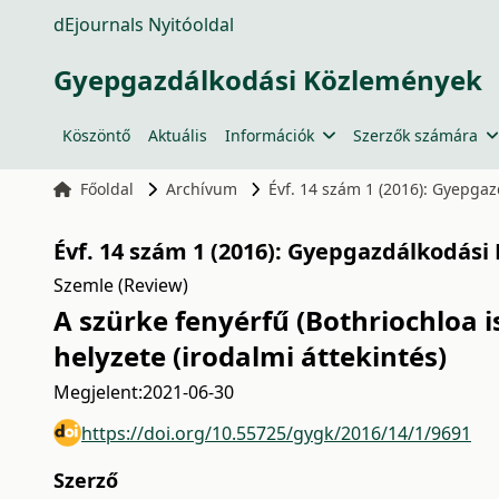
dEjournals Nyitóoldal
Gyepgazdálkodási Közlemények
Köszöntő
Aktuális
Információk
Szerzők számára
Főoldal
Archívum
Évf. 14 szám 1 (2016): Gyepga
Évf. 14 szám 1 (2016): Gyepgazdálkodási
Szemle (Review)
A szürke fenyérfű (Bothriochloa
helyzete (irodalmi áttekintés)
Megjelent:
2021-06-30
https://doi.org/10.55725/gygk/2016/14/1/9691
Szerző