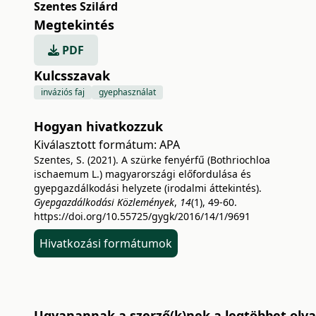
Szentes Szilárd
Megtekintés
PDF
Kulcsszavak
inváziós faj
gyephasználat
Hogyan hivatkozzuk
Kiválasztott formátum:
APA
Szentes, S. (2021). A szürke fenyérfű (Bothriochloa
ischaemum L.) magyarországi előfordulása és
gyepgazdálkodási helyzete (irodalmi áttekintés).
Gyepgazdálkodási Közlemények
,
14
(1), 49-60.
https://doi.org/10.55725/gygk/2016/14/1/9691
Hivatkozási formátumok
Ugyanannak a szerző(k)nek a legtöbbet olvas