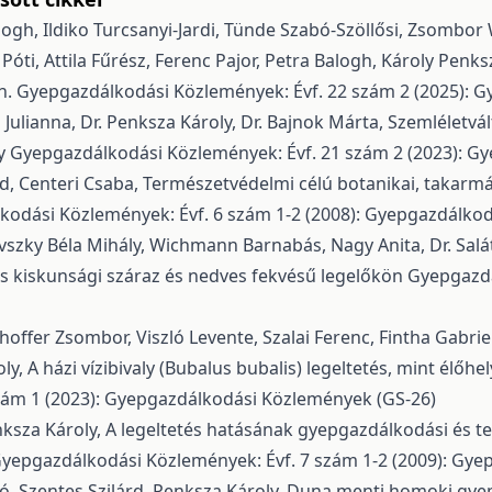
logh, Ildiko Turcsanyi-Jardi, Tünde Szabó-Szöllősi, Zsombor 
 Póti, Attila Fűrész, Ferenc Pajor, Petra Balogh, Károly Penk
án.
Gyepgazdálkodási Közlemények: Évf. 22 szám 2 (2025): 
 Julianna, Dr. Penksza Károly, Dr. Bajnok Márta,
Szemléletvá
ny
Gyepgazdálkodási Közlemények: Évf. 21 szám 2 (2023): G
árd, Centeri Csaba,
Természetvédelmi célú botanikai, takarmány
odási Közlemények: Évf. 6 szám 1-2 (2008): Gyepgazdálko
ovszky Béla Mihály, Wichmann Barnabás, Nagy Anita, Dr. Salá
zás kiskunsági száraz és nedves fekvésű legelőkön
Gyepgazdá
offer Zsombor, Viszló Levente, Szalai Ferenc, Fintha Gabriell
oly,
A házi vízibivaly (Bubalus bubalis) legeltetés, mint élőhe
zám 1 (2023): Gyepgazdálkodási Közlemények (GS-26)
enksza Károly,
A legeltetés hatásának gyepgazdálkodási és ter
yepgazdálkodási Közlemények: Évf. 7 szám 1-2 (2009): Gye
ló, Szentes Szilárd, Penksza Károly,
Duna menti homoki gyepe