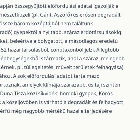
apján összegyűjtött előfordulási adatai igazolják a
rmészetközeli (pl. Gánt, Aszófő) és erősen degradált
dössze három középtájból nem találtunk
záradó) gyepektől a nyíltabb, száraz erdőtársulásokig
ket, beleértve a bolygatott, a másodlagos eredetű
52 hazai társulásból, cönotaxonból jelzi. A legtöbb
zéphegységekből származik, ahol a száraz, melegebb
rnek, pl. túllegeltetés, művelt területek felhagyása)
ához. A sok előfordulási adatot tartalmazó
artoznak, amelyek klímája szárazabb, és táji szinten
 (Duna-Tisza közi síkvidék: homoki gyepek, Körös-
 a közeljövőben is várható a degradált és felhagyott
nyérfű még nagyobb mértékű hazai elterjedésére