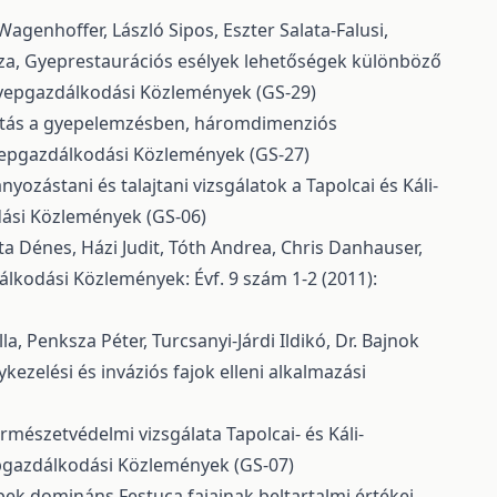
Wagenhoffer, László Sipos, Eszter Salata-Falusi,
sza,
Gyeprestaurációs esélyek lehetőségek különböző
Gyepgazdálkodási Közlemények (GS-29)
ltás a gyepelemzésben, háromdimenziós
yepgazdálkodási Közlemények (GS-27)
ozástani és talajtani vizsgálatok a Tapolcai és Káli-
dási Közlemények (GS-06)
ta Dénes, Házi Judit, Tóth Andrea, Chris Danhauser,
lkodási Közlemények: Évf. 9 szám 1-2 (2011):
a, Penksza Péter, Turcsanyi-Járdi Ildikó, Dr. Bajnok
lykezelési és inváziós fajok elleni alkalmazási
mészetvédelmi vizsgálata Tapolcai- és Káli-
pgazdálkodási Közlemények (GS-07)
k domináns Festuca fajainak beltartalmi értékei