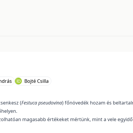
845003c651
ndrás
Bojté Csilla
csenkesz (
Festuca pseudovina
) főnövedék hozam és beltartal
őhelyen.
lhatóan magasabb értékeket mértünk, mint a vele egyidőbe