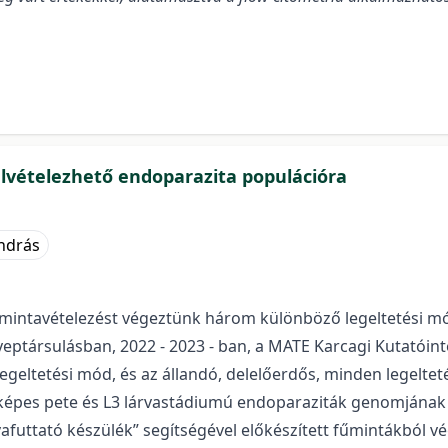
elvételezhető endoparazita populációra
ndrás
ó mintavételezést végeztünk három különböző legeltetési m
eptársulásban, 2022 - 2023 - ban, a MATE Karcagi Kutatóinté
legeltetési mód, és az állandó, delelőerdős, minden legeltet
zőképes pete és L3 lárvastádiumú endoparaziták genomjána
árvafuttató készülék” segítségével előkészített fűmintákból 