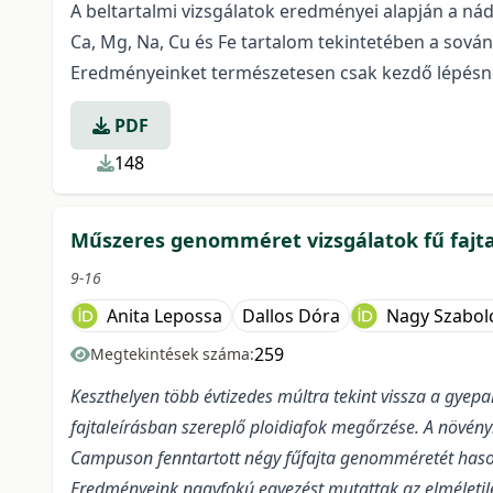
A beltartalmi vizsgálatok eredményei alapján a ná
Ca, Mg, Na, Cu és Fe tartalom tekintetében a sov
Eredményeinket természetesen csak kezdő lépésnek
PDF
148
Műszeres genomméret vizsgálatok fű fajt
9-16
Anita Lepossa
Dallos Dóra
Nagy Szabol
259
Megtekintések száma:
Keszthelyen több évtizedes múltra tekint vissza a gyepa
fajtaleírásban szereplő ploidiafok megőrzése. A növén
Campuson fenntartott négy fűfajta genomméretét hasonl
Eredményeink nagyfokú egyezést mutattak az elméletil