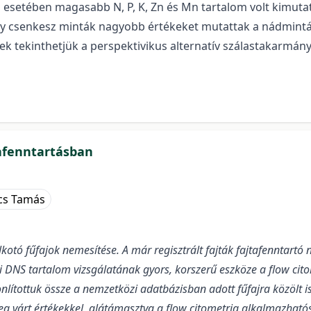
d esetében magasabb N, P, K, Zn és Mn tartalom volt kimut
ány csenkesz minták nagyobb értékeket mutattak a nádmintá
 tekinthetjük a perspektivikus alternatív szálastakarmán
afenntartásban
cs Tamás
lkotó fűfajok nemesítése. A már regisztrált fajták fajtafenntart
yi DNS tartalom vizsgálatának gyors, korszerű eszköze a flow ci
ítottuk össze a nemzetközi adatbázisban adott fűfajra közölt is
eg várt értékekkel, alátámasztva a flow citometria alkalmazhat