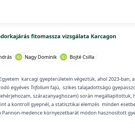
bodorkajárás fitomassza vizsgálata Karcagon
ndrás
Nagy Dominik
Bojté Csilla
 Egyetem karcagi gyepterületein végeztük, ahol 2023-ban, 
orodó egyéves
Trifolium
fajú, szikes talajadottságú gyepass
ehérjehozam, szárazanyaghozam) során megállapítottuk,
int a kontroll gyepnél, a statisztikai elemzés minden eset
a Pannon-medence környezetbarát módon hasznosított gyepei