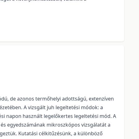
ódú, de azonos termőhelyi adottságú, extenzíven
zetében. A vizsgált juh legeltetési módok: a
ési napon használt legelőkertes legeltetési mód. A
k és egyedszámának mikroszkópos vizsgálatát a
végeztük. Kutatási célkitűzésünk, a különböző