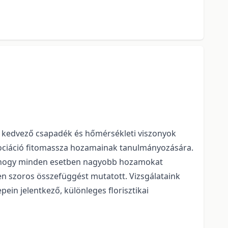
a kedvező csapadék és hőmérsékleti viszonyok
zociáció fitomassza hozamainak tanulmányozására.
 hogy minden esetben nagyobb hozamokat
ben szoros összefüggést mutatott. Vizsgálataink
n jelentkező, különleges florisztikai