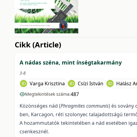
issue.tableOfContents6a7
Cikk (Article)
A nádas széna, mint ínségtakarmány
3-8
Varga Krisztina
Csízi István
Halász A
487
Megtekintések száma:
Közönséges nád (
Phragmites communis
) és sovány 
ben, Karcagon, réti szolonyec talajadottságú term
A hozammutatók tekintetében a nád esetében igazo
csenkesznél.