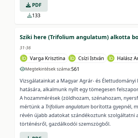
PDF
133
Sziki here (Trifolium angulatum) alkotta 
31-36
Varga Krisztina
Csízi István
Halász A
561
Megtekintések száma:
Vizsgálatainkat a Magyar Agrár- és Élettudományi
hatására, alkalmunk nyílt egy tömegesen felszap
A hozammérések (zöldhozam, szénahozam, nyersf
mértünk a
Trifolium angulatum
borította gyepnél, m
révén újabb adatokat szándékoztunk szolgáltatni 
történésről, gazdálkodói szemszögből.