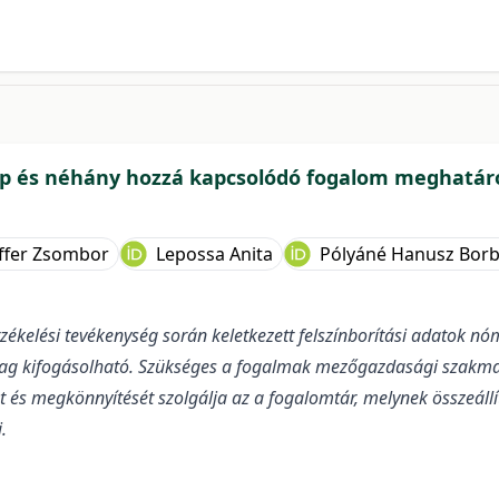
yep és néhány hozzá kapcsolódó fogalom meghatár
fer Zsombor
Lepossa Anita
Pólyáné Hanusz Borb
rzékelési tevékenység során keletkezett felszínborítási adatok n
ag kifogásolható. Szükséges a fogalmak mezőgazdasági szakma
t és megkönnyítését szolgálja az a fogalomtár, melynek összeál
.