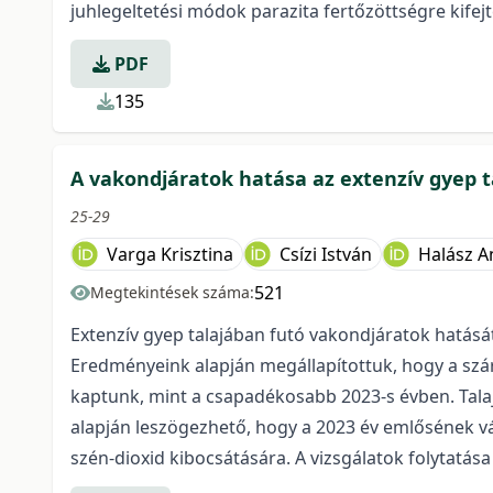
juhlegeltetési módok parazita fertőzöttségre kifej
PDF
135
A vakondjáratok hatása az extenzív gyep t
25-29
Varga Krisztina
Csízi István
Halász A
521
Megtekintések száma:
Extenzív gyep talajában futó vakondjáratok hatását
Eredményeink alapján megállapítottuk, hogy a szá
kaptunk, mint a csapadékosabb 2023-s évben. Tala
alapján leszögezhető, hogy a 2023 év emlősének vá
szén-dioxid kibocsátására. A vizsgálatok folytatása