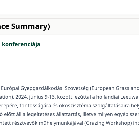
ence Summary)
 konferenciája
Európai Gyepgazdálkodási Szövetség (European Grassland 
on), 2024. június 9-13. között, ezúttal a hollandiai Leeuw
erepére, fontosságára és ökoszisztéma szolgáltatásaira hel
ő előtt áll a legeltetéses állattartás, illetve milyen egyéb
rintett résztvevők műhelymunkájával (Grazing Workshop) in