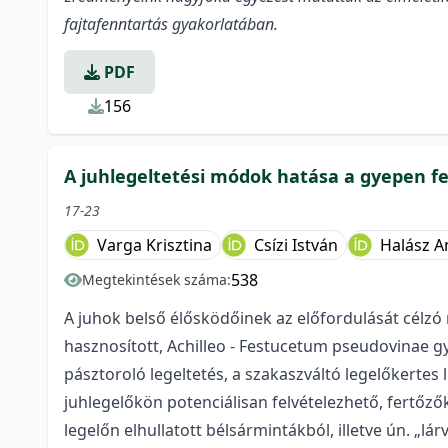
fajtafenntartás gyakorlatában.
PDF
156
A juhlegeltetési módok hatása a gyepen f
17-23
Varga Krisztina
Csízi István
Halász A
538
Megtekintések száma:
A juhok belső élősködőinek az előfordulását célz
hasznosított, Achilleo - Festucetum pseudovinae gy
pásztoroló legeltetés, a szakaszváltó legelőkertes 
juhlegelőkön potenciálisan felvételezhető, fertő
legelőn elhullatott bélsármintákból, illetve ún. „l