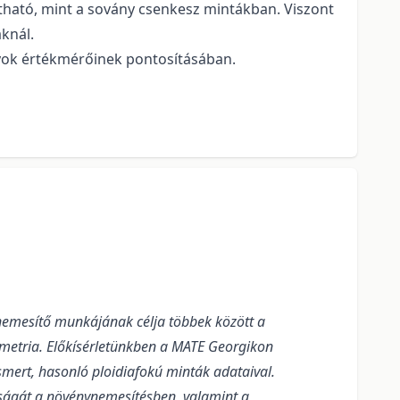
atható, mint a sovány csenkesz mintákban. Viszont
knál.
yok értékmérőinek pontosításában.
ó nemesítő munkájának célja többek között a
tometria. Előkísérletünkben a MATE Georgikon
mert, hasonló ploidiafokú minták adataival.
óságát a növénynemesítésben, valamint a