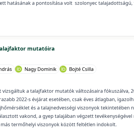
tett hatásának a pontosítása volt szolonyec talajadottságú
alajfaktor mutatóira
ndrás
Nagy Dominik
Bojté Csilla
 vizsgáltuk a talajfaktor mutatók változásaira fókuszálva, 
razabb 2022-s évjárat esetében, csak éves átlagban, igazo
jhőmérséklet és a talajnedvességi viszonyok tekintetében n
lasztott vakond, a gyep talajában végzett tevékenységével 
 más termőhelyi viszonyok között feltétlen indokolt.