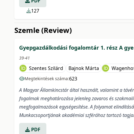
PDF
127
Szemle (Review)
Gyepgazdálkodási fogalomtár 1. rész A g
39-41
Szentes Szilárd
Bajnok Márta
Wagenhof
623
Megtekintések száma:
A Magyar Államkincstár által használt, valamint a távé
fogalmak meghatározása jelenleg zavaros és szakmail
megfogalmazások egységesítése. A folyamat elindításá
Munkacsoportjának akadémiai szférához tartozó tagjai
PDF