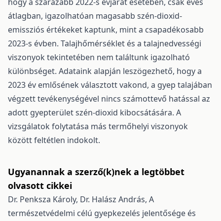
hogy a szárazabb 2022-s évjárat esetében, csak éves
átlagban, igazolhatóan magasabb szén-dioxid-
emissziós értékeket kaptunk, mint a csapadékosabb
2023-s évben. Talajhőmérséklet és a talajnedvességi
viszonyok tekintetében nem találtunk igazolható
különbséget. Adataink alapján leszögezhető, hogy a
2023 év emlősének választott vakond, a gyep talajában
végzett tevékenységével nincs számottevő hatással az
adott gyepterület szén-dioxid kibocsátására. A
vizsgálatok folytatása más termőhelyi viszonyok
között feltétlen indokolt.
Ugyanannak a szerző(k)nek a legtöbbet
olvasott cikkei
Dr. Penksza Károly, Dr. Halász András,
A
természetvédelmi célú gyepkezelés jelentősége és