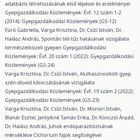
adatbázis létrehozásának első lépései és eredményei
Gyepgazdálkodási Közlemények: Évf. 12 szám 1-2
(2014): Gyepgazdálkodási Közlemények (GS-12)
Fúró Gabriella, Varga Krisztina, Dr. Csízi István, Dr.
Halász András,
Spontán téli tűz hatásának vizsgálata
természetközeli gyepen
Gyepgazdálkodási
Közlemények: Évf. 20 szám 1 (2022): Gyepgazdálkodási
Közlemények (GS-24)
Varga Krisztina, Dr. Csízi István,
Alulhasznosított gyep
szén-dioxid kibocsátásának vizsgálata
Gyepgazdálkodási Közlemények: Évf. 19 szám 2 (2022):
Gyepgazdálkodási Közlemények (GS-23)
Varga Krisztina, Dr. Csízi István, Dr. Monori István,
Blanár Eszter, Jantyikné Tamás Erika, Dr. Könczöl Árpád,
Dr. Halász András,
Juhok endoparazitózisának
mérséklése Cichorium fajok segítségével