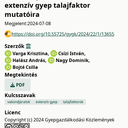
extenzív gyep talajfaktor
mutatóira
Megjelent:
2024-07-08
https://doi.org/10.55725/gygk/2024/22/1/13655
Szerzők
Varga Krisztina
,
Csízi István
,
Halász András
,
Nagy Dominik
,
Bojté Csilla
Megtekintés
PDF
Kulcsszavak
vakondjáratok
extenzív gyep
talajfaktorok
Licenc
Copyright (c) 2024 Gyepgazdálkodási Közlemények