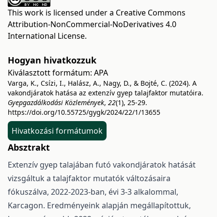
This work is licensed under a
Creative Commons
Attribution-NonCommercial-NoDerivatives 4.0
International License
.
Hogyan hivatkozzuk
Kiválasztott formátum:
APA
Varga, K., Csízi, I., Halász, A., Nagy, D., & Bojté, C. (2024). A
vakondjáratok hatása az extenzív gyep talajfaktor mutatóira.
Gyepgazdálkodási Közlemények
,
22
(1), 25-29.
https://doi.org/10.55725/gygk/2024/22/1/13655
Hivatkozási formátumok
Absztrakt
Extenzív gyep talajában futó vakondjáratok hatását
vizsgáltuk a talajfaktor mutatók változásaira
fókuszálva, 2022-2023-ban, évi 3-3 alkalommal,
Karcagon. Eredményeink alapján megállapítottuk,