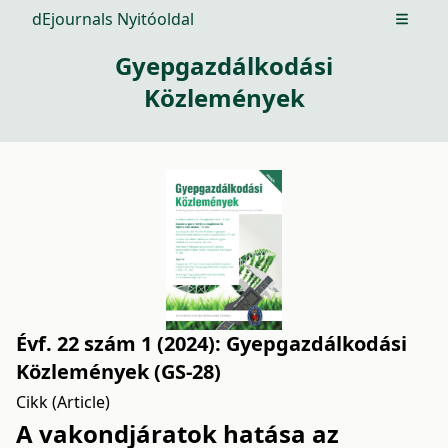
dEjournals Nyitóoldal
Open m
Gyepgazdálkodási
Közlemények
Évf. 22 szám 1 (2024): Gyepgazdálkodási
Közlemények (GS-28)
Cikk (Article)
A vakondjáratok hatása az