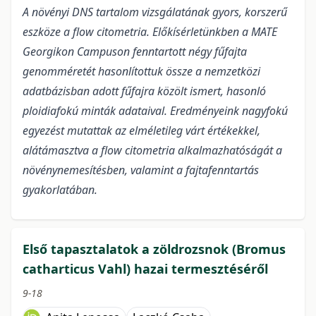
A növényi DNS tartalom vizsgálatának gyors, korszerű
eszköze a flow citometria. Előkísérletünkben a MATE
Georgikon Campuson fenntartott négy fűfajta
genomméretét hasonlítottuk össze a nemzetközi
adatbázisban adott fűfajra közölt ismert, hasonló
ploidiafokú minták adataival. Eredményeink nagyfokú
egyezést mutattak az elméletileg várt értékekkel,
alátámasztva a flow citometria alkalmazhatóságát a
növénynemesítésben, valamint a fajtafenntartás
gyakorlatában.
Első tapasztalatok a zöldrozsnok (Bromus
catharticus Vahl) hazai termesztéséről
9-18