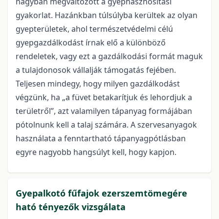
nagyban megváltozott a gyephasznosítási
gyakorlat. Hazánkban túlsúlyba kerültek az olyan
gyepterületek, ahol természetvédelmi célú
gyepgazdálkodást írnak elő a különböző
rendeletek, vagy ezt a gazdálkodási formát maguk
a tulajdonosok vállalják támogatás fejében.
Teljesen mindegy, hogy milyen gazdálkodást
végzünk, ha „a füvet betakarítjuk és lehordjuk a
területről”, azt valamilyen tápanyag formájában
pótolnunk kell a talaj számára. A szervesanyagok
használata a fenntartható tápanyagpótlásban
egyre nagyobb hangsúlyt kell, hogy kapjon.
Gyepalkotó fűfajok ezerszemtömegére
ható tényezők vizsgálata