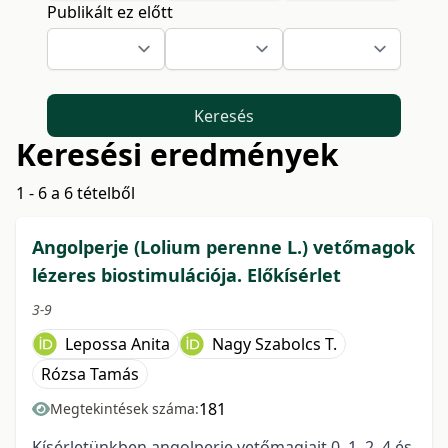
Publikált ez előtt
Keresés
Keresési eredmények
1 - 6 a 6 tételből
Angolperje (Lolium perenne L.) vetőmagok
lézeres biostimulációja. Előkísérlet
3-9
Lepossa Anita
Nagy Szabolcs T.
Rózsa Tamás
181
Megtekintések száma:
Kísérletünkben angolperje vetőmagjait 0, 1, 2, 4 és