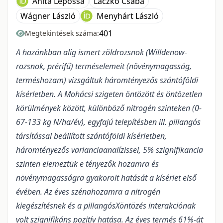
Anita Lepossa
Laczkó Csaba
Wágner László
Menyhárt László
401
Megtekintések száma:
A hazánkban alig ismert zöldrozsnok (Willdenow-
rozsnok, prérifű) terméselemeit (növénymagasság,
terméshozam) vizsgáltuk háromtényezős szántóföldi
kísérletben. A Mohácsi szigeten öntözött és öntözetlen
körülmények között, különböző nitrogén szinteken (0-
67-133 kg N/ha/év), egyfajú telepítésben ill. pillangós
társítással beállított szántóföldi kísérletben,
háromtényezős varianciaanalízissel, 5% szignifikancia
szinten elemeztük e tényezők hozamra és
növénymagasságra gyakorolt hatását a kísérlet első
évében.
Az éves szénahozamra a nitrogén
kiegészítésnek és a pillangósXöntözés interakciónak
volt szignifikáns pozitív hatása. Az éves termés 61%-át