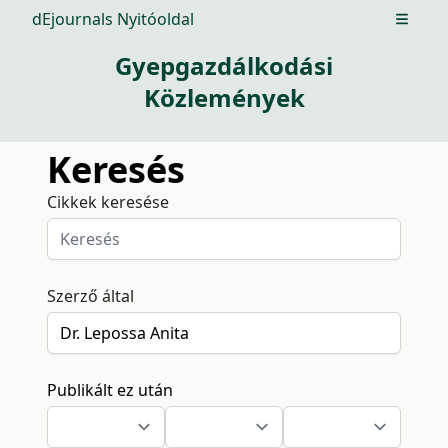
dEjournals Nyitóoldal
Open m
Gyepgazdálkodási
Közlemények
Keresés
Cikkek keresése
Szerző által
Publikált ez után