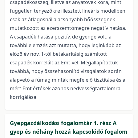
csapadékösszeg, illetve az anyatövek kora, mint
független tényezőkre illesztett lineáris modellben
csak az átlagosnál alacsonyabb hőösszegnek
mutatkozott az ezerszemtömegre negatív hatása.
A csapadék hatása pozitív, de gyenge volt, a
további elemzés azt mutatta, hogy leginkább az
előző év nov. 1-től betakarításig számított
csapadék korrelált az Emt-vel. Megállapítottuk
továbbá, hogy összehasonlító vizsgálatok során
alapvető a fűmag minták megfelelő tisztítása és a
mért Emt értékek azonos nedvességtartalomra
korrigálása.
Gyepgazdálkodási fogalomtár 1. rész A
gyep és néhány hozzá kapcsolódó fogalom