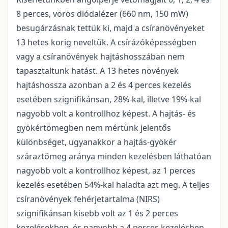
8 perces, vörös diódalézer (660 nm, 150 mW)
besugárzásnak tettük ki, majd a csíranövényeket
13 hetes korig neveltük. A csírázóképességben
vagy a csíranövények hajtáshosszában nem
tapasztaltunk hatást. A 13 hetes növények
hajtáshossza azonban a 2 és 4 perces kezelés
esetében szignifikánsan, 28%-kal, illetve 19%-kal
nagyobb volt a kontrollhoz képest. A hajtás- és
gyökértömegben nem mértünk jelentős
különbséget, ugyanakkor a hajtás-gyökér
száraztömeg aránya minden kezelésben láthatóan
nagyobb volt a kontrollhoz képest, az 1 perces
kezelés esetében 54%-kal haladta azt meg. A teljes
csíranövények fehérjetartalma (NIRS)
szignifikánsan kisebb volt az 1 és 2 perces
kezelésekben, és nagyobb a 4 perces kezelésben.