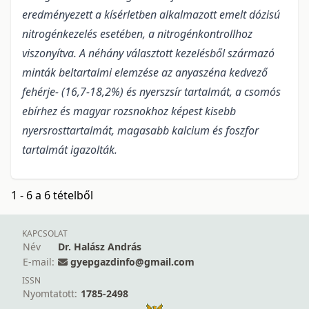
eredményezett a kísérletben alkalmazott emelt dózisú
nitrogénkezelés esetében, a nitrogénkontrollhoz
viszonyítva. A néhány választott kezelésből származó
minták beltartalmi elemzése az anyaszéna kedvező
fehérje- (16,7-18,2%) és nyerszsír tartalmát, a csomós
ebírhez és magyar rozsnokhoz képest kisebb
nyersrosttartalmát, magasabb kalcium és foszfor
tartalmát igazolták.
1 - 6 a 6 tételből
KAPCSOLAT
Név
Dr. Halász András
E-mail:
gyepgazdinfo@gmail.com
ISSN
Nyomtatott:
1785-2498