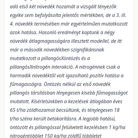
adó első két növedék hozamát a vizsgált tényezők
egyike sem befolyásolta jelentős mértékben, de a 3. ill.
4. növedék termésében már egyértelműen mutatkozott
azok hatása. Hasonló eredményt kaptunk a négy
növedék átlagmagasságára illesztett modellel, de itt
már a második növedékben szignifikánsnak
mutatkozott a pillangósXöntözés és a
pillangósXnitrogén interakció. A nitrogénnek csak a
harmadik növedéktől volt igazolható pozitív hatása a
fűmagasságra. Öntözés nélkül az első növedék
pillangós társításban lényegesen kisebb fűmagasságot
mutatott. Kísérletünkben a kezelések átlagában éves
65 t/ha zöldhozamot becsültünk, és ténylegesen 18
t/ha széna került betakarításra. A legjobb hatású,
öntözött és pillangóssal felülvetett kezelésben 1 kg/ha
nitrogéntöbblet 150 kg/ha zöldfű többletet