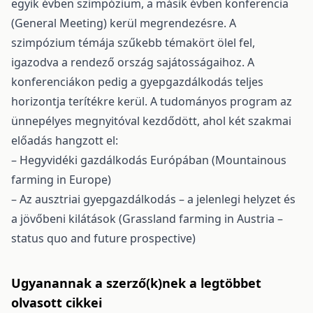
egyik évben szimpózium, a másik évben konferencia
(General Meeting) kerül megrendezésre. A
szimpózium témája szűkebb témakört ölel fel,
igazodva a rendező ország sajátosságaihoz. A
konferenciákon pedig a gyepgazdálkodás teljes
horizontja terítékre kerül. A tudományos program az
ünnepélyes megnyitóval kezdődött, ahol két szakmai
előadás hangzott el:
– Hegyvidéki gazdálkodás Európában (Mountainous
farming in Europe)
– Az ausztriai gyepgazdálkodás – a jelenlegi helyzet és
a jövőbeni kilátások (Grassland farming in Austria –
status quo and future prospective)
Ugyanannak a szerző(k)nek a legtöbbet
olvasott cikkei