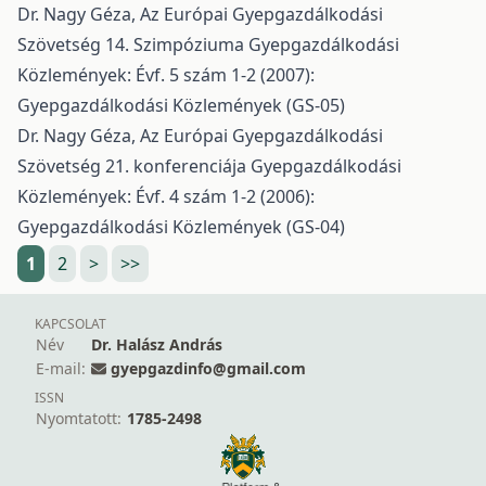
Dr. Nagy Géza,
Az Európai Gyepgazdálkodási
Szövetség 14. Szimpóziuma
Gyepgazdálkodási
Közlemények: Évf. 5 szám 1-2 (2007):
Gyepgazdálkodási Közlemények (GS-05)
Dr. Nagy Géza,
Az Európai Gyepgazdálkodási
Szövetség 21. konferenciája
Gyepgazdálkodási
Közlemények: Évf. 4 szám 1-2 (2006):
Gyepgazdálkodási Közlemények (GS-04)
1
2
>
>>
KAPCSOLAT
Név
Dr. Halász András
E-mail:
gyepgazdinfo@gmail.com
ISSN
Nyomtatott:
1785-2498