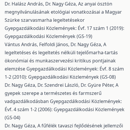
Dr. Halász András, Dr. Nagy Géza,
Az anyai ösztön
megnyilvánulásának etológiai vonatkozásai a Magyar
Szürke szarvasmarha legeltetésekor
Gyepgazdálkodási Közlemények: Évf. 17 szám 1 (2019):
Gyepgazdálkodási Közlemények (GS-19)
Vántus András, Felfoldi János, Dr. Nagy Géza,
A
legeltetéses és legeltetés nélküli tejelőmarha-tartás
ökonómiai és munkaszervezési kritikus pontjainak
elemzése
Gyepgazdálkodási Közlemények: Évf. 8 szám
1-2 (2010): Gyepgazdálkodási Közlemények (GS-08)
Dr. Nagy Géza, Dr. Szendrei László, Dr. Gyüre Péter,
A
gyepek szerepe a természetes és farmszerű
vadgazdálkodásban
Gyepgazdálkodási Közlemények:
Évf. 4 szám 1-2 (2006): Gyepgazdálkodási Közlemények
(GS-04)
Dr. Nagy Géza,
A fűfélék tavaszi fejlődésének jellemzői