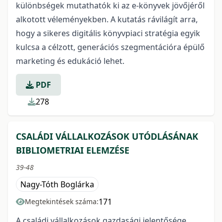
különbségek mutathatók ki az e-könyvek jövőjéről
alkotott véleményekben. A kutatás rávilágít arra,
hogy a sikeres digitális könyvpiaci stratégia egyik
kulcsa a célzott, generációs szegmentációra épülő
marketing és edukáció lehet.
PDF
278
CSALÁDI VÁLLALKOZÁSOK UTÓDLÁSÁNAK
BIBLIOMETRIAI ELEMZÉSE
39-48
Nagy-Tóth Boglárka
171
Megtekintések száma:
A családi vállalkozások gazdasági jelentősége