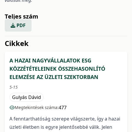
valósult meg.
Teljes szám
PDF
issue.tableOfContents6a769
Cikkek
A HAZAI NAGYVÁLLALATOK ESG
KÖZZÉTÉTELEINEK ÖSSZEHASONLÍTÓ
ELEMZÉSE AZ ÜZLETI SZEKTORBAN
5-15
Gulyás Dávid
477
Megtekintések száma:
A fenntarthatóság szerepe világszerte, így a hazai
üzleti életben is egyre jelentősebbé válik. Jelen