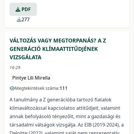
PDF
277
VÁLTOZÁS VAGY MEGTORPANÁS? A Z
GENERÁCIÓ KLÍMAATTITŰDJÉNEK
VIZSGÁLATA
16-29
Pintye Lili Mirella
111
Megtekintések száma:
A tanulmány a Z generációba tartozó fiatalok
klímaváltozással kapcsolatos attitűdjeit, valamint
annak befolyásoló tényezőit, mint a gazdasági és
társadalmi válságok vizsgálja. Az EIB (2019-2024), a
Deloitte (2022), valamint saját nem reprezentatív