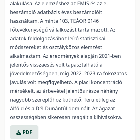
alakulása. Az elemzéshez az EMIS és az e-
beszámoló adatbázis éves beszámolóit
használtam. A minta 103, TEÁOR 0146
főtevékenységű vállalkozást tartalmazott. Az
adatok feldolgozásához leíró statisztikai
módszereket és osztályközös elemzést
alkalmaztam. Az eredmények alapján 2021-ben
jelentős visszaesés volt tapasztalható a
jövedelmezőségben, míg 2022–2023-ra fokozatos
javulás volt megfigyelhető. A piaci koncentráció
mérsékelt, az árbevétel jelentős része néhány
nagyobb szereplőhöz köthető. Területileg az
Alföld és a Dél-Dunántúl dominált. Az ágazat
összességében sikeresen reagált a kihívásokra.
PDF