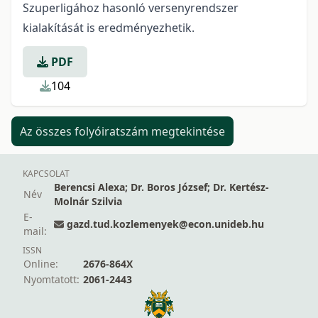
Szuperligához hasonló versenyrendszer
kialakítását is eredményezhetik.
PDF
104
Az összes folyóiratszám megtekintése
KAPCSOLAT
Berencsi Alexa; Dr. Boros József; Dr. Kertész-
Név
Molnár Szilvia
E-
gazd.tud.kozlemenyek@econ.unideb.hu
mail:
ISSN
Online:
2676-864X
Nyomtatott:
2061-2443