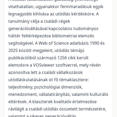
vitathatatlan, ugyanakkor fennmaradásuk egyik
legnagyobb kihívása az utódlás kérdésköre. A
tanulmány célja a családi cégek
generációváltásával kapcsolatos tudományos
háttér feltérképezése bibliometriai elemzés
segítségével. A Web of Science adatbázis 1990 és
2025 között megjelent, utódlás témájú
publikációiból származó 1256 cikk került
elemzésre a VOSviewer szoftverrel, mely révén
azonosítva lett a családi vállalkozások
utódláskutatásának öt fő témaklasztere:
teljesítmény, pszichológiai dimenziók,
menedzsment, vállalatirányítás, valamint kulturális
eltérések. A klaszterek kvalitatív értelmezése
rávilágít a családi utódlás összetett természetére,
valamint a sikeres generációváltás