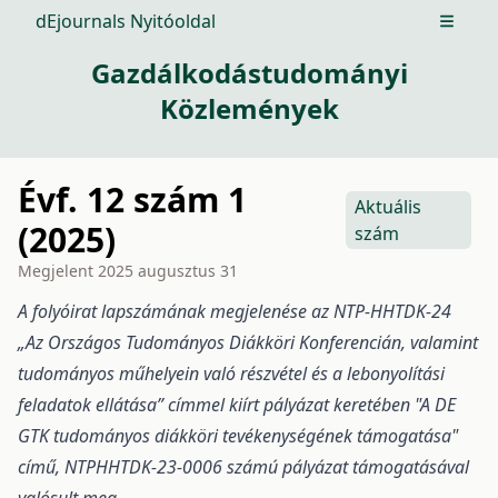
dEjournals Nyitóoldal
Open m
Gazdálkodástudományi
Közlemények
Évf. 12 szám 1
Aktuális
(2025)
szám
Megjelent
2025 augusztus 31
A folyóirat lapszámának megjelenése az NTP-HHTDK-24
„Az Országos Tudományos Diákköri Konferencián, valamint
tudományos műhelyein való részvétel és a lebonyolítási
feladatok ellátása” címmel kiírt pályázat keretében "A DE
GTK tudományos diákköri tevékenységének támogatása"
című, NTPHHTDK-23-0006 számú pályázat támogatásával