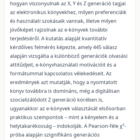
hogyan viszonyulnak az X, Y és Z generáció tagjai
az elektronikus könyvekhez, milyen preferenciáik
és használati szokásaik vannak, illetve milyen
jövőképet rajzolnak az e-könyvek további
terjedéséről. A kutatás alapját kvantitatív
kérdőíves felmérés képezte, amely 445 válasz
alapján vizsgálta a különböző generációk olvasási
attitűdjeit, e-könyvhasználati motivációit és a
formátummal kapcsolatos vélekedéseit. Az
eredmények azt mutatják, hogy a nyomtatott
könyv továbbra is domináns, még a digitálisan
szocializálódott Z generáció körében is,
ugyanakkor az e-könyvek választását elsősorban
praktikus szempontok – mint a kényelem és a
helytakarékosság – indokolják. A Pearson-féle χ²-
próba alapján szignifikáns generációs