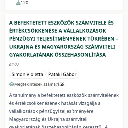
120
A BEFEKTETETT ESZKÖZÖK SZÁMVITELE ÉS
ÉRTÉKCSÖKKENÉSE A VÁLLALKOZÁSOK
PÉNZÜGYI TELJESÍTMÉNYÉNEK TÜKRÉBEN –
UKRAJNA ÉS MAGYARORSZÁG SZÁMVITELI
GYAKORLATÁNAK ÖSSZEHASONLÍTÁSA
62-72
Simon Violetta
Pataki Gábor
168
Megtekintések száma:
A tanulmány a befektetett eszközök számvitelének
és értékcsökkenésének hatását vizsgálja a
vállalkozások pénzügyi teljesítményére
Magyarország és Ukrajna számviteli
gyakorlatának összehasonlításán keresztül. A