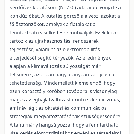
kérdőíves kutatásom (N=230) adataiból vonja le a
konklúziókat. A kutatás górcső alá veszi azokat a
fő ösztönzőket, amelyek a fiatalokat a
fenntartható viselkedésre motiválják. Ezek közé
tartozik az újrahasznosítási rendszerek
fejlesztése, valamint az elektromobilitás
elterjedését segítő tényezők. Az eredmények
alapján a klímaváltozás súlyosságát már
felismerik, azonban nagy arányban van jelen a
tehetetlenség. Mindemellett kiemelendő, hogy
ezen korosztály körében továbbra is viszonylag
magas az éghajlatváltozást érintő szkepticizmus,
ami rávilágít az oktatási és kommunikációs
stratégiák megváltoztatásának szükségességére.
A tanulmány hangsúlyozza, hogy a fenntartható
viselkedés előmozdításához egyéni és társadalmi