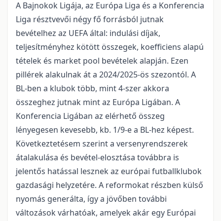
A Bajnokok Ligája, az Európa Liga és a Konferencia
Liga résztvevői négy fő forrásból jutnak
bevételhez az UEFA által: indulási díjak,
teljesítményhez kötött összegek, koefficiens alapú
tételek és market pool bevételek alapján. Ezen
pillérek alakulnak át a 2024/2025-ös szezontól. A
BL-ben a klubok több, mint 4-szer akkora
összeghez jutnak mint az Európa Ligában. A
Konferencia Ligában az elérhető összeg
lényegesen kevesebb, kb. 1/9-e a BL-hez képest.
Következtetésem szerint a versenyrendszerek
átalakulása és bevétel-elosztása továbbra is
jelentős hatással lesznek az európai futballklubok
gazdasági helyzetére. A reformokat részben külső
nyomás generálta, így a jövőben további
változások várhatóak, amelyek akár egy Európai