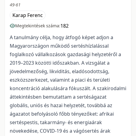
49-61
Karap Ferenc
182
Megtekintések száma:
A tanulmány célja, hogy átfogó képet adjon a
Magyarországon működő sertéshízlalással
foglalkozó vállalkozások gazdasági helyzetéről a
2019–2023 közötti időszakban. A vizsgálat a
jövedelmezőség, likviditás, eladósodottság,
eszközszerkezet, valamint a piaci és területi
koncentráció alakulására fókuszált. A szakirodalmi
áttekintésben bemutattam a sertéságazat
globális, uniós és hazai helyzetét, továbbá az
ágazatot befolyásoló főbb tényezőket: afrikai
sertéspestis, takarmány- és energiaárak
növekedése, COVID-19 és a vágósertés árak