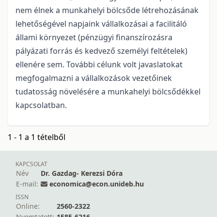
nem élnek a munkahelyi bölcsőde létrehozásának
lehetőségével napjaink vállalkozásai a facilitáló
állami környezet (pénzügyi finanszírozásra
pályázati forrás és kedvező személyi feltételek)
ellenére sem. További célunk volt javaslatokat
megfogalmazni a vállalkozások vezetőinek
tudatosság növelésére a munkahelyi bölcsődékkel
kapcsolatban.
1 - 1 a 1 tételből
KAPCSOLAT
Név
Dr. Gazdag- Kerezsi Dóra
E-mail:
economica@econ.unideb.hu
ISSN
Online:
2560-2322
Nyomtatott:
1585-6216