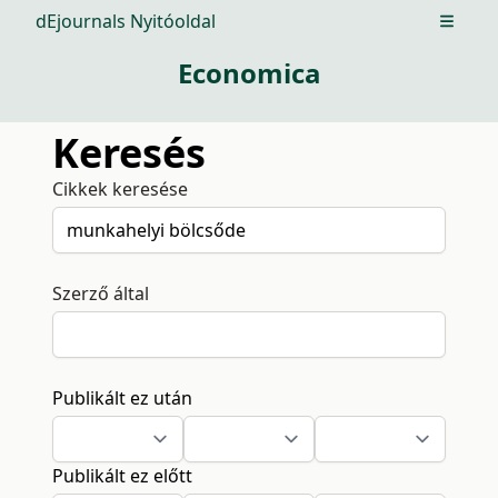
dEjournals Nyitóoldal
Open m
Economica
Keresés
Cikkek keresése
Szerző által
Publikált ez után
Publikált ez előtt