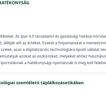
& HATÉKONYSÁG
eltételek. Az Ipar 4.0 társadalmi és gazdasági hatásai körülv
 állítják elő az értéket. Ezeket a folyamatokat a menedzsme
 szelek, azaz a digitalizációs technológiára épülő vállalat te
mutatjuk azokat az eszközöket, melyeket ehhez használun
riportolásnak a hatékonysági nyomásnak is meg kell felelnie, 
kológiai szemléletű táplálkozásetikában