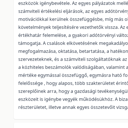
eszközök igénybevétele. Az egyes pályázatok mellék
számviteli értékelési eljárások, az egyes adótörvén
motivációkkal kerülnek összefüggésbe, míg más oko
követelmények teljesítésére vezethetők vissza. Az e
értékhatár felemelése, a gyakori adótörvényi válto
támogatja. A csalások elkövetésének megakadályozás
megfogalmazása, oktatása, betartatása, a hatékon
szervezeteknek, és a számviteli szolgáltatóknak az
a közhiteles beszámolók valódiságában, valamint az
mértéke egymással összefüggő, egymásra ható foga
felelőssége , hogy alapos, több szakterületet érin
szereplőinek arra, hogy a gazdasági tevékenységü
eszközeit is igénybe vegyék működésükhöz. A biza
részterületet, illetve annak egyes összetevőit vizsgá