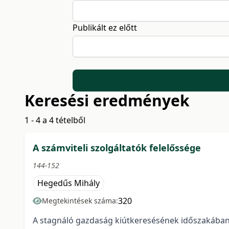
Publikált ez előtt
Keresési eredmények
1 - 4 a 4 tételből
A számviteli szolgáltatók felelőssége
144-152
Hegedűs Mihály
320
Megtekintések száma:
A stagnáló gazdaság kiútkeresésének időszakában 