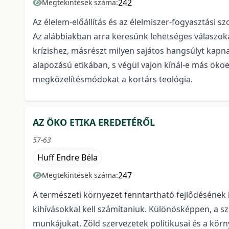
242
Megtekintések száma:
Az élelem-előállítás és az élelmiszer-fogyasztási sz
Az alábbiakban arra keresünk lehetséges válaszokat
krízishez, másrészt milyen sajátos hangsúlyt kapna
alapozású etikában, s végül vajon kínál-e más ök
megközelítésmódokat a kortárs teológia.
AZ ÖKO ETIKA EREDETÉRŐL
57-63
Huff Endre Béla
247
Megtekintések száma:
A természeti környezet fenntartható fejlődésének
kihívásokkal kell számítaniuk. Különösképpen, a sz
munkájukat. Zöld szervezetek politikusai és a kör