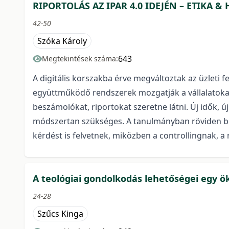
RIPORTOLÁS AZ IPAR 4.0 IDEJÉN – ETIKA 
42-50
Szóka Károly
643
Megtekintések száma:
A digitális korszakba érve megváltoztak az üzleti f
együttműködő rendszerek mozgatják a vállalatokat,
beszámolókat, riportokat szeretne látni. Új idők, új
módszertan szükséges. A tanulmányban röviden be
kérdést is felvetnek, miközben a controllingnak, a 
A teológiai gondolkodás lehetőségei egy ö
24-28
Szűcs Kinga