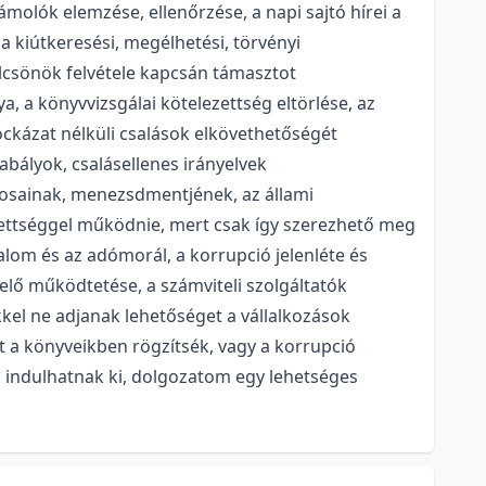
molók elemzése, ellenőrzése, a napi sajtó hírei a
a kiútkeresési, megélhetési, törvényi
ölcsönök felvétele kapcsán támasztot
a, a könyvvizsgálai kötelezettség eltörlése, az
kockázat nélküli csalások elkövethetőségét
abályok, csalásellenes irányelvek
nosainak, menezsdmentjének, az állami
lezettséggel működnie, mert csak így szerezhető meg
alom és az adómorál, a korrupció jelenléte és
ő működtetése, a számviteli szolgáltatók
kkel ne adjanak lehetőséget a vállalkozások
 a könyveikben rögzítsék, vagy a korrupció
 indulhatnak ki, dolgozatom egy lehetséges