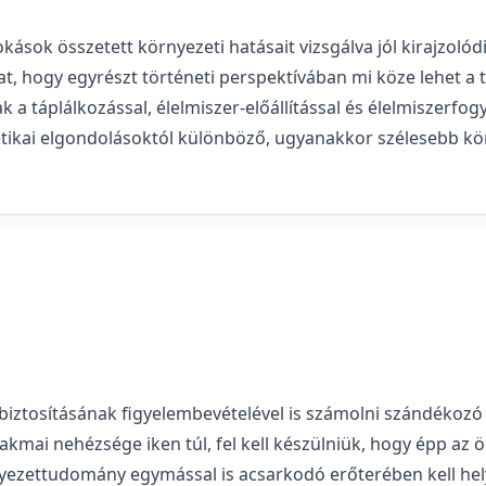
okások összetett környezeti hatásait vizsgálva jól kirajzolód
, hogy egyrészt történeti perspektívában mi köze lehet a t
k a táplálkozással, élelmiszer-előállítással és élelmiszerfo
oetikai elgondolásoktól különböző, ugyanakkor szélesebb k
 biztosításának figyelembevételével is számolni szándéko
akmai nehézsége iken túl, fel kell készülniük, hogy épp az
nyezettudomány egymással is acsarkodó erőterében kell hel