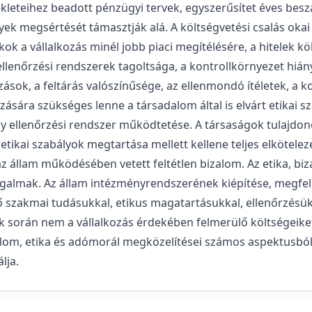
leteihez beadott pénzügyi tervek, egyszerűsítet éves beszá
yek megsértését támasztják alá. A költségvetési csalás okai 
k a vállalkozás minél jobb piaci megítélésére, a hitelek k
llenőrzési rendszerek tagoltsága, a kontrollkörnyezet hiány
zások, a feltárás valószínűsége, az ellenmondó ítéletek, a 
ára szükséges lenne a társadalom által is elvárt etikai sz
y ellenőrzési rendszer működtetése. A társaságok tulajdo
 etikai szabályok megtartása mellett kellene teljes elköte
 állam működésében vetett feltétlen bizalom. Az etika, biz
lmak. Az állam intézményrendszerének kiépítése, megfelel
tő szakmai tudásukkal, etikus magatartásukkal, ellenőrzésü
k során nem a vállalkozás érdekében felmerülő költségeiket
lom, etika és adómorál megközelítései számos aspektusból
lja.