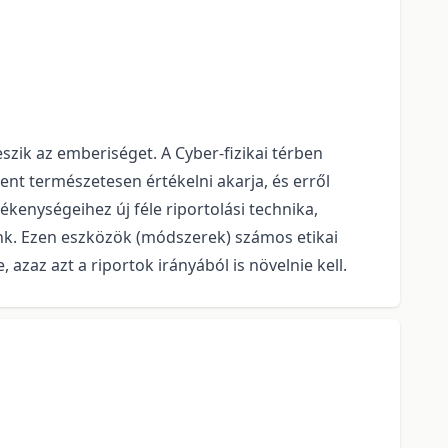
eszik az emberiséget. A Cyber-fizikai térben
nt természetesen értékelni akarja, és erről
vékenységeihez új féle riportolási technika,
k. Ezen eszközök (módszerek) számos etikai
azaz azt a riportok irányából is növelnie kell.