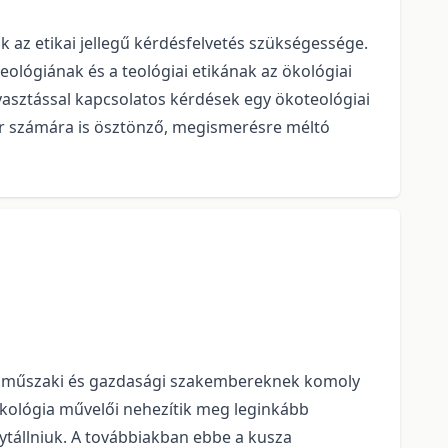
ik az etikai jellegű kérdésfelvetés szükségessége.
eológiának és a teológiai etikának az ökológiai
gyasztással kapcsolatos kérdések egy ökoteológiai
ör számára is ösztönző, megismerésre méltó
zó műszaki és gazdasági szakembereknek komoly
 ökológia művelői nehezítik meg leginkább
ytállniuk. A továbbiakban ebbe a kusza