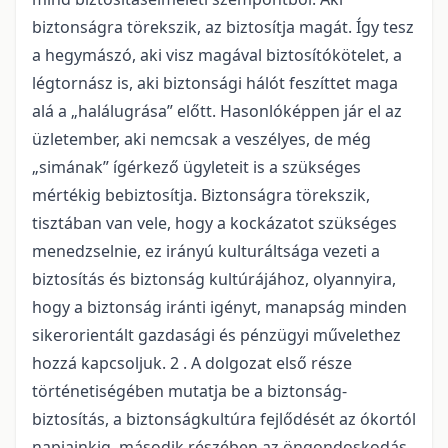
biztonságra törekszik, az biztosítja magát. Így tesz
a hegymászó, aki visz magával biztosítókötelet, a
légtornász is, aki biztonsági hálót feszíttet maga
alá a „halálugrása” előtt. Hasonlóképpen jár el az
üzletember, aki nemcsak a veszélyes, de még
„simának” ígérkező ügyleteit is a szükséges
mértékig bebiztosítja. Biztonságra törekszik,
tisztában van vele, hogy a kockázatot szükséges
menedzselnie, ez irányú kulturáltsága vezeti a
biztosítás és biztonság kultúrájához, olyannyira,
hogy a biztonság iránti igényt, manapság minden
sikerorientált gazdasági és pénzügyi művelethez
hozzá kapcsoljuk. 2 . A dolgozat első része
történetiségében mutatja be a biztonság-
biztosítás, a biztonságkultúra fejlődését az ókortól
napjainkig, második részében az öngondoskodás