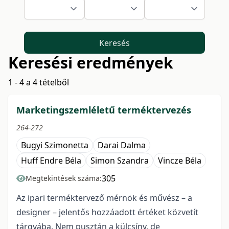
Keresés
Keresési eredmények
1 - 4 a 4 tételből
Marketingszemléletű terméktervezés
264-272
Bugyi Szimonetta
Darai Dalma
Huff Endre Béla
Simon Szandra
Vincze Béla
305
Megtekintések száma:
Az ipari terméktervező mérnök és művész – a
designer – jelentős hozzáadott értéket közvetít
tárgyába. Nem pusztán a külcsíny, de