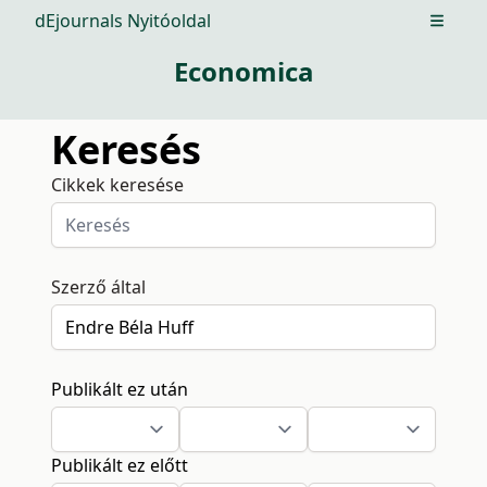
dEjournals Nyitóoldal
Open m
Economica
Keresés
Cikkek keresése
Szerző által
Publikált ez után
Publikált ez előtt