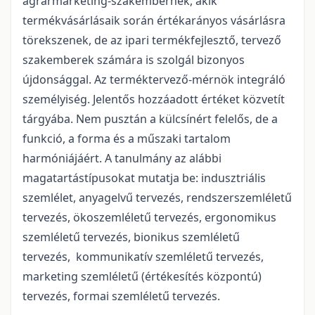
agrármarketing-szakembernek, akik
termékvásárlásaik során értékarányos vásárlásra
törekszenek, de az ipari termékfejlesztő, tervező
szakemberek számára is szolgál bizonyos
újdonsággal. Az terméktervező-mérnök integráló
személyiség. Jelentős hozzáadott értéket közvetít
tárgyába. Nem pusztán a külcsínért felelős, de a
funkció, a forma és a műszaki tartalom
harmóniájáért. A tanulmány az alábbi
magatartástípusokat mutatja be: indusztriális
szemlélet, anyagelvű tervezés, rendszerszemléletű
tervezés, ökoszemléletű tervezés, ergonomikus
szemléletű tervezés, bionikus szemléletű
tervezés, kommunikatív szemléletű tervezés,
marketing szemléletű (értékesítés központú)
tervezés, formai szemléletű tervezés.