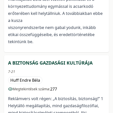
környezettudomány egymással is acsarkodó
erőterében kell helytállniuk. A továbbiakban ebbe
a kusza
viszonyrendszerbe nem gabal yodunk, inkább
etikai összefüggéseibe, és eredettörténetébe
tekintünk be.
A BIZTONSÁG GAZDASÁGI KULTÚRÁJA
7-21
Huff Endre Béla
277
Megtekintések száma:
Reklámvers volt régen: „A biztosítás, biztonság!” 1
Helytálló megállapítás, mind gazdaságfilozófiai,
mind biztosításelméleti szempontból. Aki