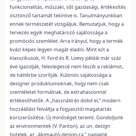
funkcionalitás, műszaki, sőt gazdasági, értékesítés
ösztönző tartamát tekintve is. Tanulmányunkban
ennek természetét vizsgáljuk. Bemutatjuk, hogy a
tervezés egyik meghatározó sajátossága a
promóciós szemlélet. Arra irányul, hogy a termék
kvázi képes legyen magát eladni. Mint ezt a
klasszikusok, H. Ford és R. Loevy példái már száz
éve igazolják, feleslegessé nem teszik a reklámot,
de háttérbe szorítják. Különös sajátossága a
designer produktumoknak, hogy nem csak
szemléletet formálnak, de extrahaszonnal
értékesíthetők. A „használd és dobd el,” modern
hozzáállást felváltja a fogyasztói magatartás
korszerűsítése. Új minőséget teremt. Gondoljunk
az environmentek (V. Panton), az un. design
hotelek, az „álomautó-design-ra,” napjaink