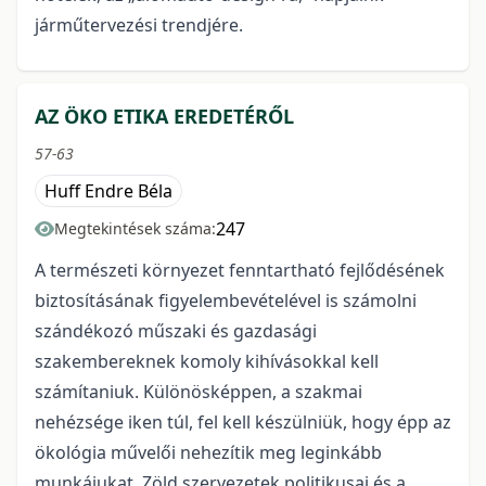
járműtervezési trendjére.
AZ ÖKO ETIKA EREDETÉRŐL
57-63
Huff Endre Béla
247
Megtekintések száma:
A természeti környezet fenntartható fejlődésének
biztosításának figyelembevételével is számolni
szándékozó műszaki és gazdasági
szakembereknek komoly kihívásokkal kell
számítaniuk. Különösképpen, a szakmai
nehézsége iken túl, fel kell készülniük, hogy épp az
ökológia művelői nehezítik meg leginkább
munkájukat. Zöld szervezetek politikusai és a