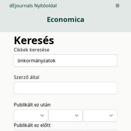
dEjournals Nyitóoldal
Open m
Economica
Keresés
Cikkek keresése
Szerző által
Publikált ez után
Publikált ez előtt