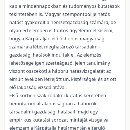
kap a mindennapokban és tudományos kutatások
tekintetében is. Magyar szempontból jelnetős
hatást gyakorolt a nemzetgazdaság számára, de
olyan értelemben is fontos figyelemmel kísérni,
hogy a Kárpátalján élő őshonos magyarság
számára a létét meghatározó társadalmi-
gazdasági hatások indultak el. Az elemzés
lehetősége igen szerteágazó, jelen tanulmány
viszont összeköti a háború hatásvizsgálatát az
elmúlt években létrejött un. kistérségek és az ott
élő lakosság vizsgálatával.
Első körben szakirodalmi kutatás keretében
bemutatom általánosságban a háborúk
társadalmi-gazdasági hatásait, majd egy
empirikus kutatási sorozat mintáját vizsgálva
elemzem a Kárpátalja határmentén elterülő