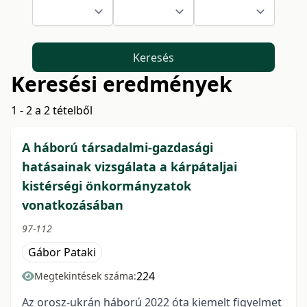
Keresés
Keresési eredmények
1 - 2 a 2 tételből
A háború társadalmi-gazdasági
hatásainak vizsgálata a kárpátaljai
kistérségi önkormányzatok
vonatkozásában
97-112
Gábor Pataki
224
Megtekintések száma:
Az orosz-ukrán háború 2022 óta kiemelt figyelmet