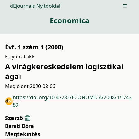
dEjournals Nyitóoldal
Open m
Economica
Évf. 1 szám 1 (2008)
Folyóiratcikk
A virágkereskedelem logisztikai
ágai
Megjelent:
2020-08-06
https://doi.org/10.47282/ECONOMICA/2008/1/1/43
89
Szerző
Barati Dóra
Megtekintés