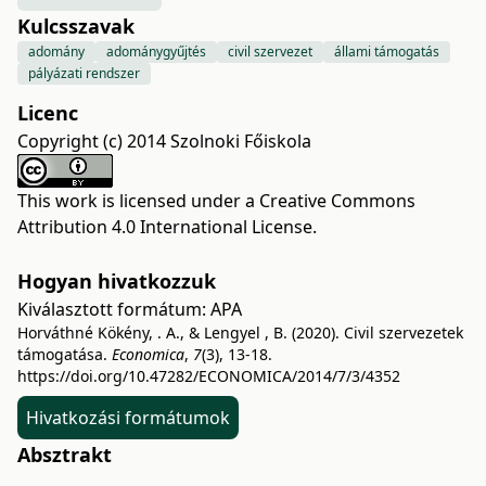
Kulcsszavak
adomány
adománygyűjtés
civil szervezet
állami támogatás
pályázati rendszer
Licenc
Copyright (c) 2014 Szolnoki Főiskola
This work is licensed under a
Creative Commons
Attribution 4.0 International License
.
Hogyan hivatkozzuk
Kiválasztott formátum:
APA
Horváthné Kökény, . A., & Lengyel , B. (2020). Civil szervezetek
támogatása.
Economica
,
7
(3), 13-18.
https://doi.org/10.47282/ECONOMICA/2014/7/3/4352
Hivatkozási formátumok
Absztrakt