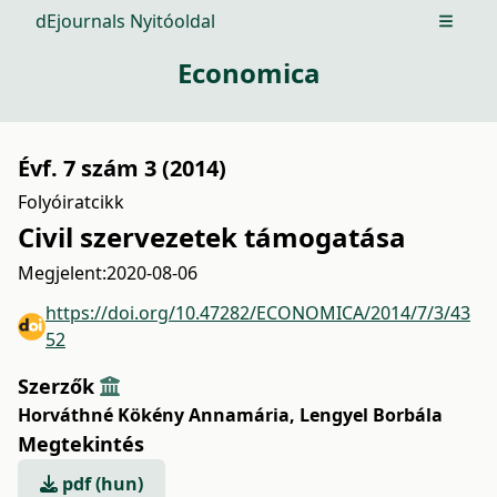
dEjournals Nyitóoldal
Open m
Economica
Évf. 7 szám 3 (2014)
Folyóiratcikk
Civil szervezetek támogatása
Megjelent:
2020-08-06
https://doi.org/10.47282/ECONOMICA/2014/7/3/43
52
Szerzők
Horváthné Kökény Annamária
,
Lengyel Borbála
Megtekintés
pdf (hun)