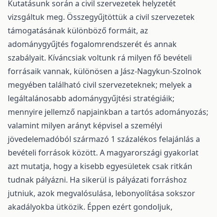
Kutatásunk során a civil szervezetek helyzetét
vizsgáltuk meg. Összegyűjtöttük a civil szervezetek
támogatásának különböző formáit, az
adománygyűjtés fogalomrendszerét és annak
szabályait. Kíváncsiak voltunk rá milyen fő bevételi
forrásaik vannak, különösen a Jász-Nagykun-Szolnok
megyében található civil szervezeteknek; melyek a
legáltalánosabb adománygyűjtési stratégiáik;
mennyire jellemző napjainkban a tartós adományozás;
valamint milyen arányt képvisel a személyi
jövedelemadóból származó 1 százalékos felajánlás a
bevételi források között. A magyarországi gyakorlat
azt mutatja, hogy a kisebb egyesületek csak ritkán
tudnak pályázni. Ha sikerül is pályázati forráshoz
jutniuk, azok megvalósulása, lebonyolítása sokszor
akadályokba ütközik. Éppen ezért gondoljuk,