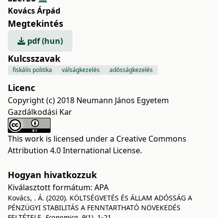
Kovács Árpád
Megtekintés
pdf (hun)
Kulcsszavak
fiskális politika
válságkezelés
adósságkezelés
Licenc
Copyright (c) 2018 Neumann János Egyetem
Gazdálkodási Kar
This work is licensed under a
Creative Commons
Attribution 4.0 International License
.
Hogyan hivatkozzuk
Kiválasztott formátum:
APA
Kovács, . Á. (2020). KÖLTSÉGVETÉS ÉS ÁLLAM ADÓSSÁG A
PÉNZÜGYI STABILITÁS A FENNTARTHATÓ NÖVEKEDÉS
FELTÉTELE.
Economica
,
9
(1), 1-21.