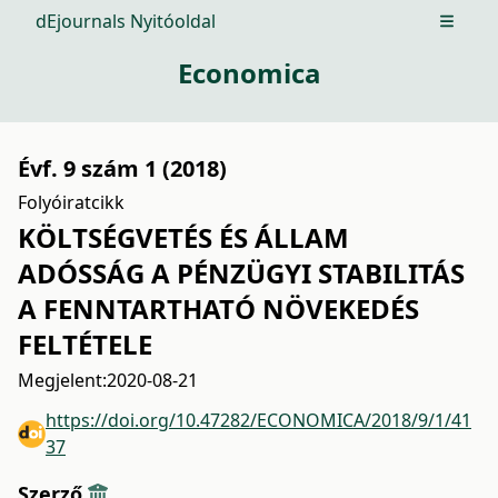
dEjournals Nyitóoldal
Open m
Economica
Évf. 9 szám 1 (2018)
Folyóiratcikk
KÖLTSÉGVETÉS ÉS ÁLLAM
ADÓSSÁG A PÉNZÜGYI STABILITÁS
A FENNTARTHATÓ NÖVEKEDÉS
FELTÉTELE
Megjelent:
2020-08-21
https://doi.org/10.47282/ECONOMICA/2018/9/1/41
37
Szerző