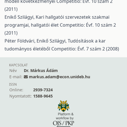
modell következményei
Competitio: Évf. 10 szám 2
(2011)
Enikő Szilágyi,
Kari hallgatói szervezetek szakmai
programjai, hallgatói élet
Competitio: Évf. 10 szám 2
(2011)
Péter Földvári, Enikő Szilágyi,
Tudósítások a kar
tudományos életéből
Competitio: Évf. 7 szám 2 (2008)
KAPCSOLAT
Név
Dr. Márkus Ádám
E-mail:
markus.adam@econ.unideb.hu
ISSN
Online:
2939-7324
Nyomtatott:
1588-9645