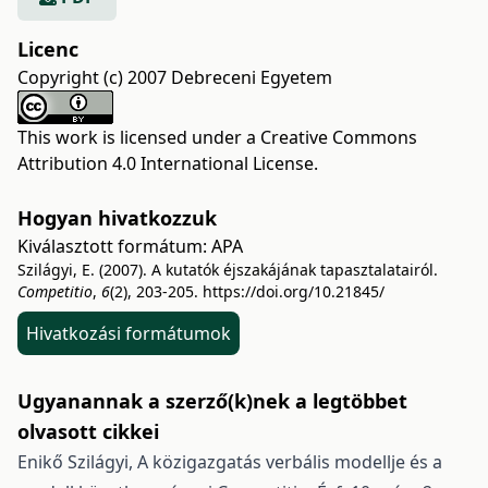
Licenc
Copyright (c) 2007 Debreceni Egyetem
This work is licensed under a
Creative Commons
Attribution 4.0 International License
.
Hogyan hivatkozzuk
Kiválasztott formátum:
APA
Szilágyi, E. (2007). A kutatók éjszakájának tapasztalatairól.
Competitio
,
6
(2), 203-205.
https://doi.org/10.21845/
Hivatkozási formátumok
Ugyanannak a szerző(k)nek a legtöbbet
olvasott cikkei
Enikő Szilágyi,
A közigazgatás verbális modellje és a