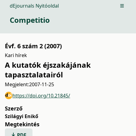
dEjournals Nyitóoldal
Open m
Competitio
Évf. 6 szám 2 (2007)
Kari hírek
A kutatók éjszakájának
tapasztalatairól
Megjelent:
2007-11-25
https://doi.org/10.21845/
Szerző
Szilágyi Enikő
Megtekintés
PDF