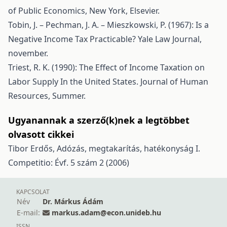
of Public Economics, New York, Elsevier.
Tobin, J. – Pechman, J. A. – Mieszkowski, P. (1967): Is a
Negative Income Tax Practicable? Yale Law Journal,
november.
Triest, R. K. (1990): The Effect of Income Taxation on
Labor Supply In the United States. Journal of Human
Resources, Summer.
Ugyanannak a szerző(k)nek a legtöbbet
olvasott cikkei
Tibor Erdős,
Adózás, megtakarítás, hatékonyság I.
Competitio: Évf. 5 szám 2 (2006)
KAPCSOLAT
Név
Dr. Márkus Ádám
E-mail:
markus.adam@econ.unideb.hu
ISSN