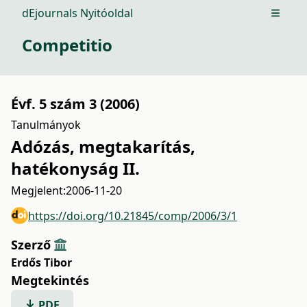
dEjournals Nyitóoldal
Open m
Competitio
Évf. 5 szám 3 (2006)
Tanulmányok
Adózás, megtakarítás,
hatékonyság II.
Megjelent:
2006-11-20
https://doi.org/10.21845/comp/2006/3/1
Szerző
Erdős Tibor
Megtekintés
PDF