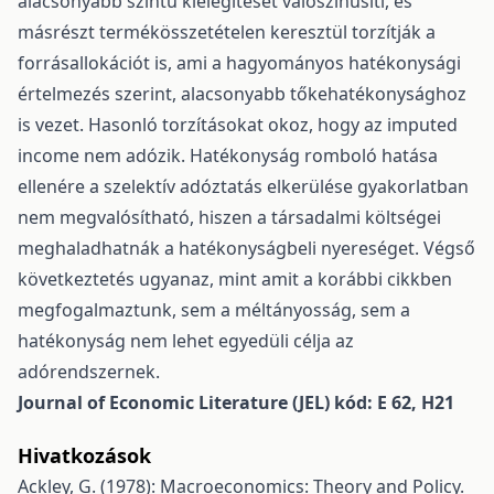
alacsonyabb szintű kielégítését valószínűsíti, és
másrészt termékösszetételen keresztül torzítják a
forrásallokációt is, ami a hagyományos hatékonysági
értelmezés szerint, alacsonyabb tőkehatékonysághoz
is vezet. Hasonló torzításokat okoz, hogy az imputed
income nem adózik. Hatékonyság romboló hatása
ellenére a szelektív adóztatás elkerülése gyakorlatban
nem megvalósítható, hiszen a társadalmi költségei
meghaladhatnák a hatékonyságbeli nyereséget. Végső
következtetés ugyanaz, mint amit a korábbi cikkben
megfogalmaztunk, sem a méltányosság, sem a
hatékonyság nem lehet egyedüli célja az
adórendszernek.
Journal of Economic Literature (JEL) kód: E 62, H21
Hivatkozások
Ackley, G. (1978): Macroeconomics: Theory and Policy.