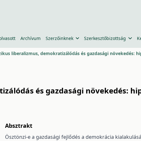
olvasott
Archívum
Szerzőinknek
Szerkesztőbizottság
K
zikus liberalizmus, demokratizálódás és gazdasági növekedés: hip
izálódás és gazdasági növekedés: hipo
Absztrakt
Ösztönzi-e a gazdasági fejlődés a demokrácia kialakulását