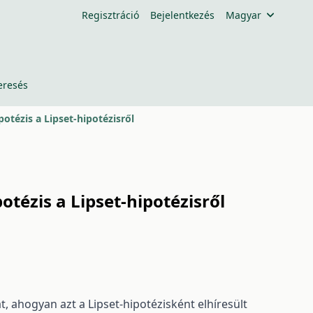
Regisztráció
Bejelentkezés
Magyar
eresés
otézis a Lipset-hipotézisről
tézis a Lipset-hipotézisről
, ahogyan azt a Lipset-hipotézisként elhíresült