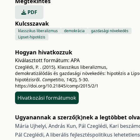
Megtekintés
PDF
Kulcsszavak
klasszikus liberalizmus
demokrácia
gazdasági növekedés
Lipset-hipotézis
Hogyan hivatkozzuk
Kiválasztott formátum:
APA
Czeglédi, P. . (2015). Klasszikus liberalizmus,
demokratizálódás és gazdasági növekedés: hipotézis a Lips
hipotézisről.
Competitio
,
14
(2), 5-30.
https://doi.org/10.21845/comp/2015/2/1
Hivatkozási formátumok
Ugyanannak a szerző(k)nek a legtöbbet olvas
Mária Ujhelyi, András Kun, Pál Czeglédi,
Kari beszám
Pál Czeglédi,
A liberális fejlesztéspolitikus lehetetle