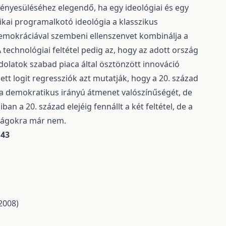
rvényesüléséhez elegendő, ha egy ideológiai és egy
litikai programalkotó ideológia a klasszikus
demokráciával szembeni ellenszenvet kombinálja a
 technológiai feltétel pedig az, hogy az adott ország
dolatok szabad piaca által ösztönzött innováció
t logit regressziók azt mutatják, hogy a 20. század
a demokratikus irányú átmenet valószínűségét, de
 a 20. század elejéig fennállt a két feltétel, de a
szágokra már nem.
O43
2008)