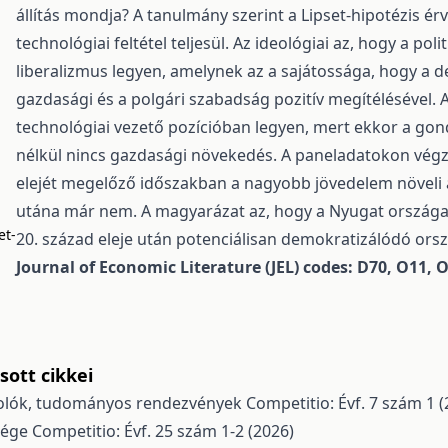
állítás mondja? A tanulmány szerint a Lipset-hipotézis é
technológiai feltétel teljesül. Az ideológiai az, hogy a po
liberalizmus legyen, amelynek az a sajátossága, hogy a 
gazdasági és a polgári szabadság pozitív megítélésével. A
technológiai vezető pozícióban legyen, mert ekkor a gon
nélkül nincs gazdasági növekedés. A paneladatokon végzet
elejét megelőző időszakban a nagyobb jövedelem növeli 
utána már nem. A magyarázat az, hogy a Nyugat országaiban
et-
20. század eleje után potenciálisan demokratizálódó or
Journal of Economic Literature (JEL) codes: D70, O11, 
ott cikkei
olók, tudományos rendezvények
Competitio: Évf. 7 szám 1 (
nsége
Competitio: Évf. 25 szám 1-2 (2026)