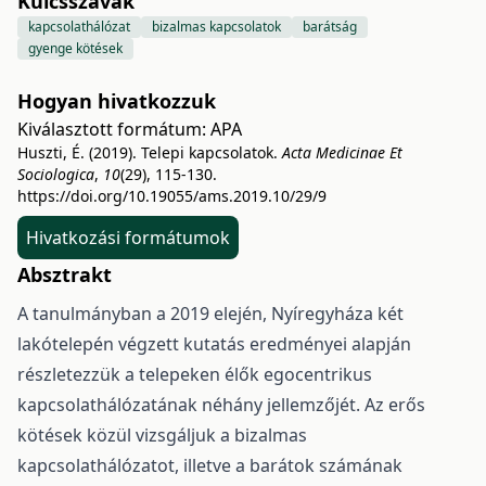
Kulcsszavak
kapcsolathálózat
bizalmas kapcsolatok
barátság
gyenge kötések
Hogyan hivatkozzuk
Kiválasztott formátum:
APA
Huszti, É. (2019). Telepi kapcsolatok.
Acta Medicinae Et
Sociologica
,
10
(29), 115-130.
https://doi.org/10.19055/ams.2019.10/29/9
Hivatkozási formátumok
Absztrakt
A tanulmányban a 2019 elején, Nyíregyháza két
lakótelepén végzett kutatás eredményei alapján
részletezzük a telepeken élők egocentrikus
kapcsolathálózatának néhány jellemzőjét. Az erős
kötések közül vizsgáljuk a bizalmas
kapcsolathálózatot, illetve a barátok számának