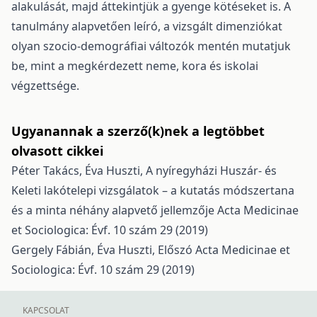
alakulását, majd áttekintjük a gyenge kötéseket is. A
tanulmány alapvetően leíró, a vizsgált dimenziókat
olyan szocio-demográfiai változók mentén mutatjuk
be, mint a megkérdezett neme, kora és iskolai
végzettsége.
Ugyanannak a szerző(k)nek a legtöbbet
olvasott cikkei
Péter Takács, Éva Huszti,
A nyíregyházi Huszár- és
Keleti lakótelepi vizsgálatok – a kutatás módszertana
és a minta néhány alapvető jellemzője
Acta Medicinae
et Sociologica: Évf. 10 szám 29 (2019)
Gergely Fábián, Éva Huszti,
Előszó
Acta Medicinae et
Sociologica: Évf. 10 szám 29 (2019)
KAPCSOLAT