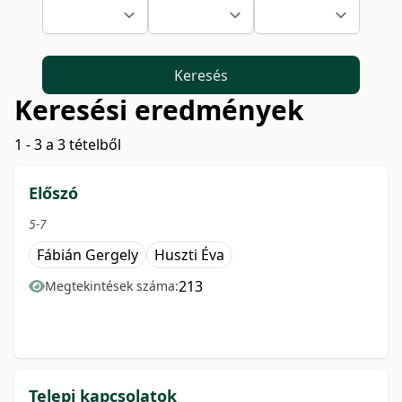
Keresés
Keresési eredmények
1 - 3 a 3 tételből
Előszó
5-7
Fábián Gergely
Huszti Éva
213
Megtekintések száma:
Telepi kapcsolatok