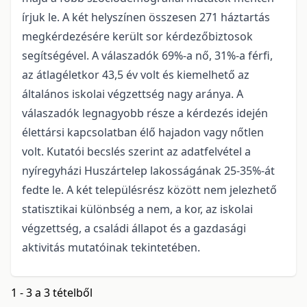
írjuk le. A két helyszínen összesen 271 háztartás
megkérdezésére került sor kérdezőbiztosok
segítségével. A válaszadók 69%-a nő, 31%-a férfi,
az átlagéletkor 43,5 év volt és kiemelhető az
általános iskolai végzettség nagy aránya. A
válaszadók legnagyobb része a kérdezés idején
élettársi kapcsolatban élő hajadon vagy nőtlen
volt. Kutatói becslés szerint az adatfelvétel a
nyíregyházi Huszártelep lakosságának 25-35%-át
fedte le. A két településrész között nem jelezhető
statisztikai különbség a nem, a kor, az iskolai
végzettség, a családi állapot és a gazdasági
aktivitás mutatóinak tekintetében.
1 - 3 a 3 tételből