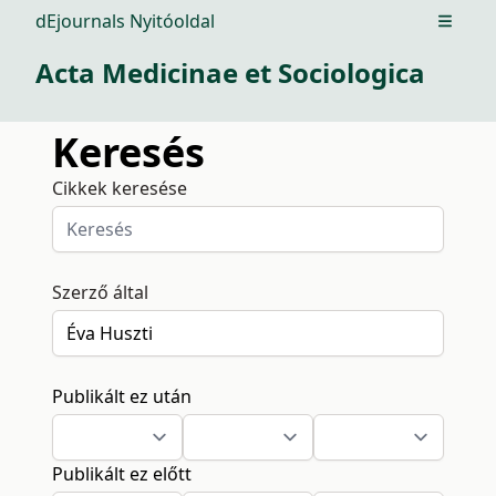
dEjournals Nyitóoldal
Open m
Acta Medicinae et Sociologica
Keresés
Cikkek keresése
Szerző által
Publikált ez után
Publikált ez előtt