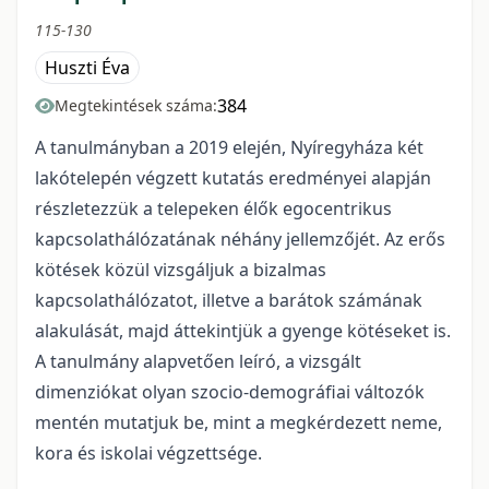
115-130
Huszti Éva
384
Megtekintések száma:
A tanulmányban a 2019 elején, Nyíregyháza két
lakótelepén végzett kutatás eredményei alapján
részletezzük a telepeken élők egocentrikus
kapcsolathálózatának néhány jellemzőjét. Az erős
kötések közül vizsgáljuk a bizalmas
kapcsolathálózatot, illetve a barátok számának
alakulását, majd áttekintjük a gyenge kötéseket is.
A tanulmány alapvetően leíró, a vizsgált
dimenziókat olyan szocio-demográfiai változók
mentén mutatjuk be, mint a megkérdezett neme,
kora és iskolai végzettsége.