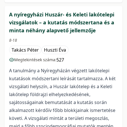
A nyíregyházi Huszár- és Keleti lakótelepi
vizsgálatok – a kutatás módszertana és a
minta néhány alapvető jellemzője
8-18
Takács Péter
Huszti Éva
527
Megtekintések száma:
A tanulmány a Nyíregyházán végzett lakótelepi
kutatások módszertani leírását tartalmazza. A két
vizsgálati helyszín, a Huszár lakótelep és a Keleti
lakótelep földrajzi elhelyezkedésének,
sajátosságainak bemutatását a kutatás során
alkalmazott kérdőív főbb blokkjainak ismertetése
követi. A vizsgálati mintát a területi megoszlás,
majd a főbb szociodemográfiai mutatók mentén