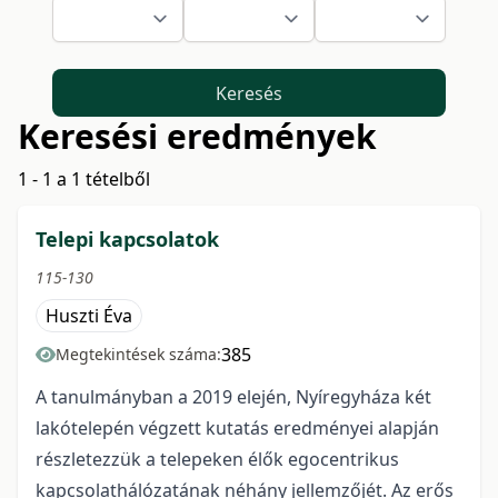
Keresés
Keresési eredmények
1 - 1 a 1 tételből
Telepi kapcsolatok
115-130
Huszti Éva
385
Megtekintések száma:
A tanulmányban a 2019 elején, Nyíregyháza két
lakótelepén végzett kutatás eredményei alapján
részletezzük a telepeken élők egocentrikus
kapcsolathálózatának néhány jellemzőjét. Az erős