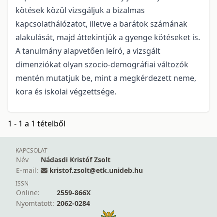
kötések közül vizsgáljuk a bizalmas
kapcsolathálózatot, illetve a barátok számának
alakulását, majd áttekintjük a gyenge kötéseket is.
A tanulmány alapvetően leíró, a vizsgált
dimenziókat olyan szocio-demográfiai változók
mentén mutatjuk be, mint a megkérdezett neme,
kora és iskolai végzettsége.
1 - 1 a 1 tételből
KAPCSOLAT
Név
Nádasdi Kristóf Zsolt
E-mail:
kristof.zsolt@etk.unideb.hu
ISSN
Online:
2559-866X
Nyomtatott:
2062-0284