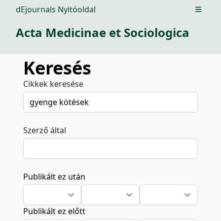
dEjournals Nyitóoldal
Open m
Acta Medicinae et Sociologica
Keresés
Cikkek keresése
Szerző által
Publikált ez után
Publikált ez előtt