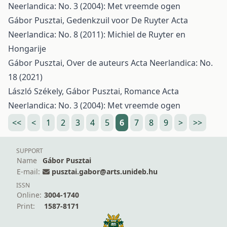
Neerlandica: No. 3 (2004): Met vreemde ogen
Gábor Pusztai,
Gedenkzuil voor De Ruyter
Acta
Neerlandica: No. 8 (2011): Michiel de Ruyter en
Hongarije
Gábor Pusztai,
Over de auteurs
Acta Neerlandica: No.
18 (2021)
László Székely, Gábor Pusztai,
Romance
Acta
Neerlandica: No. 3 (2004): Met vreemde ogen
<<
<
1
2
3
4
5
6
7
8
9
>
>>
SUPPORT
Name
Gábor Pusztai
E-mail:
pusztai.gabor@arts.unideb.hu
ISSN
Online:
3004-1740
Print:
1587-8171