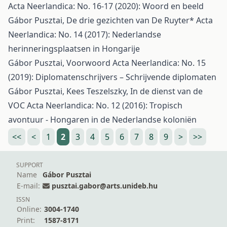
Acta Neerlandica: No. 16-17 (2020): Woord en beeld
Gábor Pusztai,
De drie gezichten van De Ruyter*
Acta
Neerlandica: No. 14 (2017): Nederlandse
herinneringsplaatsen in Hongarije
Gábor Pusztai,
Voorwoord
Acta Neerlandica: No. 15
(2019): Diplomatenschrijvers – Schrijvende diplomaten
Gábor Pusztai, Kees Teszelszky,
In de dienst van de
VOC
Acta Neerlandica: No. 12 (2016): Tropisch
avontuur - Hongaren in de Nederlandse koloniën
<<
<
1
2
3
4
5
6
7
8
9
>
>>
SUPPORT
Name
Gábor Pusztai
E-mail:
pusztai.gabor@arts.unideb.hu
ISSN
Online:
3004-1740
Print:
1587-8171