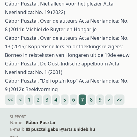
Gábor Pusztai,
Niet alleen voor het plezier
Acta
Neerlandica: No. 19 (2022)
Gábor Pusztai,
Over de auteurs
Acta Neerlandica: No.
8 (2011): Michiel de Ruyter en Hongarije
Gábor Pusztai,
Over de auteurs
Acta Neerlandica: No.
13 (2016): Koppensnellers en ontdekkingsreizigers:
Borneo in reisteksten van Hongaren uit de 19de eeuw
Gábor Pusztai,
De Oost-Indische appelboom
Acta
Neerlandica: No. 1 (2001)
Gábor Pusztai,
“Deli op z’n kop”
Acta Neerlandica: No.
9 (2012): Beeldvorming
<<
<
1
2
3
4
5
6
7
8
9
>
>>
SUPPORT
Name
Gábor Pusztai
E-mail:
pusztai.gabor@arts.unideb.hu