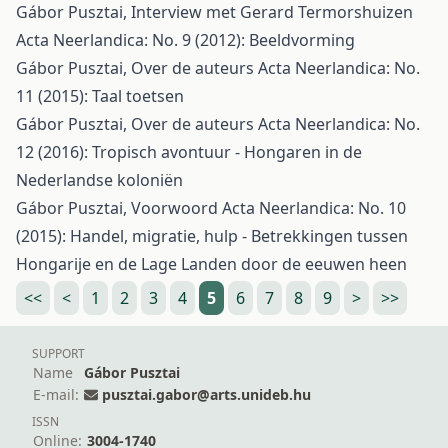
Gábor Pusztai,
Interview met Gerard Termorshuizen
Acta Neerlandica: No. 9 (2012): Beeldvorming
Gábor Pusztai,
Over de auteurs
Acta Neerlandica: No.
11 (2015): Taal toetsen
Gábor Pusztai,
Over de auteurs
Acta Neerlandica: No.
12 (2016): Tropisch avontuur - Hongaren in de
Nederlandse koloniën
Gábor Pusztai,
Voorwoord
Acta Neerlandica: No. 10
(2015): Handel, migratie, hulp - Betrekkingen tussen
Hongarije en de Lage Landen door de eeuwen heen
<<
<
1
2
3
4
5
6
7
8
9
>
>>
SUPPORT
Name
Gábor Pusztai
E-mail:
pusztai.gabor@arts.unideb.hu
ISSN
Online:
3004-1740