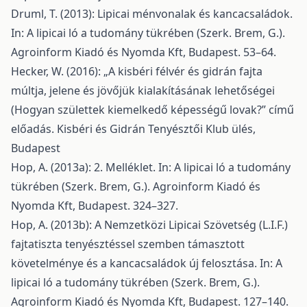
Druml, T. (2013): Lipicai ménvonalak és kancacsaládok.
In: A lipicai ló a tudomány tükrében (Szerk. Brem, G.).
Agroinform Kiadó és Nyomda Kft, Budapest. 53–64.
Hecker, W. (2016): „A kisbéri félvér és gidrán fajta
múltja, jelene és jövőjük kialakításának lehetőségei
(Hogyan születtek kiemelkedő képességű lovak?” című
előadás. Kisbéri és Gidrán Tenyésztői Klub ülés,
Budapest
Hop, A. (2013a): 2. Melléklet. In: A lipicai ló a tudomány
tükrében (Szerk. Brem, G.). Agroinform Kiadó és
Nyomda Kft, Budapest. 324–327.
Hop, A. (2013b): A Nemzetközi Lipicai Szövetség (L.I.F.)
fajtatiszta tenyésztéssel szemben támasztott
követelménye és a kancacsaládok új felosztása. In: A
lipicai ló a tudomány tükrében (Szerk. Brem, G.).
Agroinform Kiadó és Nyomda Kft, Budapest. 127–140.