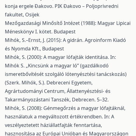
konja ergele Đakovo. PIK Đakovo – Poljoprivredni
fakultet, Osijek
Mezőgazdasági Minősítő Intézet (1988): Magyar Lipicai
Méneskönyv I. kötet. Budapest
Mihók, S.–Ernst, J. (2015): A gidrán. Agroinform Kiadó
és Nyomda Kft., Budapest
Mihók, S. (2000): A magyar lófajták identitása. In:
Mihók S. „Kincsünk a magyar ló” (gazdálkodó
ismeretbővítését szolgáló lótenyésztési tanácskozás)
(Szerk. Mihók, S.). Debreceni Egyetem,
Agrártudományi Centrum, Állattenyésztési- és
Takarmányozástani Tanszék, Debrecen. 5–32.
Mihók, S. (2008): Génmegőrzés a magyar lófajtáknál,
használatuk a megváltozott értékrendben. In: A
veszélyeztetett háziállatfajták fenntartása,
hasznosítása az Európai Unióban és Magyarországon