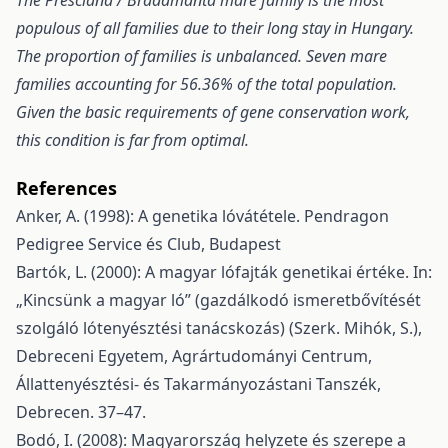
The Presciana / Bradamanta mare family is the most
populous of all families due to their long stay in Hungary.
The proportion of families is unbalanced. Seven mare
families accounting for 56.36% of the total population.
Given the basic requirements of gene conservation work,
this condition is far from optimal.
References
Anker, A. (1998): A genetika lóvátétele. Pendragon
Pedigree Service és Club, Budapest
Bartók, L. (2000): A magyar lófajták genetikai értéke. In:
„Kincsünk a magyar ló” (gazdálkodó ismeretbővítését
szolgáló lótenyésztési tanácskozás) (Szerk. Mihók, S.),
Debreceni Egyetem, Agrártudományi Centrum,
Állattenyésztési- és Takarmányozástani Tanszék,
Debrecen. 37–47.
Bodó, I. (2008): Magyarország helyzete és szerepe a