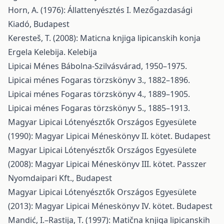
Horn, A. (1976): Állattenyésztés I. Mezőgazdasági
Kiadó, Budapest
Keresteš, T. (2008): Maticna knjiga lipicanskih konja
Ergela Kelebija. Kelebija
Lipicai Ménes Bábolna-Szilvásvárad, 1950–1975.
Lipicai ménes Fogaras törzskönyv 3., 1882–1896.
Lipicai ménes Fogaras törzskönyv 4., 1889–1905.
Lipicai ménes Fogaras törzskönyv 5., 1885–1913.
Magyar Lipicai Lótenyésztők Országos Egyesülete
(1990): Magyar Lipicai Méneskönyv II. kötet. Budapest
Magyar Lipicai Lótenyésztők Országos Egyesülete
(2008): Magyar Lipicai Méneskönyv III. kötet. Passzer
Nyomdaipari Kft., Budapest
Magyar Lipicai Lótenyésztők Országos Egyesülete
(2013): Magyar Lipicai Méneskönyv IV. kötet. Budapest
Mandić, I.–Rastija, T. (1997): Matična knjiga lipicanskih