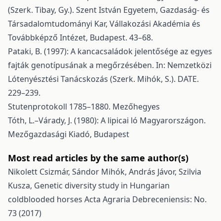
(Szerk. Tibay, Gy.). Szent István Egyetem, Gazdaság- és
Társadalomtudományi Kar, Vállakozási Akadémia és
Továbbképző Intézet, Budapest. 43–68.
Pataki, B. (1997): A kancacsaládok jelentősége az egyes
fajták genotípusának a megőrzésében. In: Nemzetközi
Lótenyésztési Tanácskozás (Szerk. Mihók, S.). DATE.
229–239.
Stutenprotokoll 1785–1880. Mezőhegyes
Tóth, L.–Várady, J. (1980): A lipicai ló Magyarországon.
Mezőgazdasági Kiadó, Budapest
Most read articles by the same author(s)
Nikolett Csizmár, Sándor Mihók, András Jávor, Szilvia
Kusza,
Genetic diversity study in Hungarian
coldblooded horses
Acta Agraria Debreceniensis: No.
73 (2017)