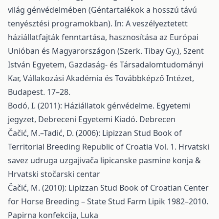
világ génvédelmében (Géntartalékok a hosszú távú
tenyésztési programokban). In: A veszélyeztetett
háziállatfajták fenntartása, hasznosítása az Európai
Unióban és Magyarországon (Szerk. Tibay Gy.), Szent
István Egyetem, Gazdaság- és Társadalomtudományi
Kar, Vállakozási Akadémia és Továbbképző Intézet,
Budapest. 17–28.
Bodó, I. (2011): Háziállatok génvédelme. Egyetemi
jegyzet, Debreceni Egyetemi Kiadó. Debrecen
Čačić, M.–Tadić, D. (2006): Lipizzan Stud Book of
Territorial Breeding Republic of Croatia Vol. 1. Hrvatski
savez udruga uzgajivača lipicanske pasmine konja &
Hrvatski stočarski centar
Čačić, M. (2010): Lipizzan Stud Book of Croatian Center
for Horse Breeding – State Stud Farm Lipik 1982–2010.
Papirna konfekcija, Luka