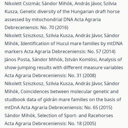
Nikolett Csizmár, Sándor Mihók, András Jávor, Szilvia
Kusza,
Genetic diversity of the Hungarian draft horse
assessed by mitochondrial DNA
Acta Agraria
Debreceniensis: No. 70 (2016)
Nikolett Sziszkosz, Szilvia Kusza, András Jávor, Sándor
Mihók,
Identification of Hucul mare families by mtDNA
markers
Acta Agraria Debreceniensis: No. 57 (2014)
János Posta, Sándor Mihók, István Komlósi,
Analysis of
show-jumping results with different measure variables
Acta Agraria Debreceniensis: No. 31 (2008)
Nikolett Sziszkosz, Szilvia Kusza, András Jávor, Sándor
Mihók,
Coincidences between molecular genetic and
studbook data of gidrán mare families on the basis of
mtDnA
Acta Agraria Debreceniensis: No. 65 (2015)
Sándor Mihók,
Selection of Sport- and Racehorses
Acta Agraria Debreceniensis: No. 18 (2005)