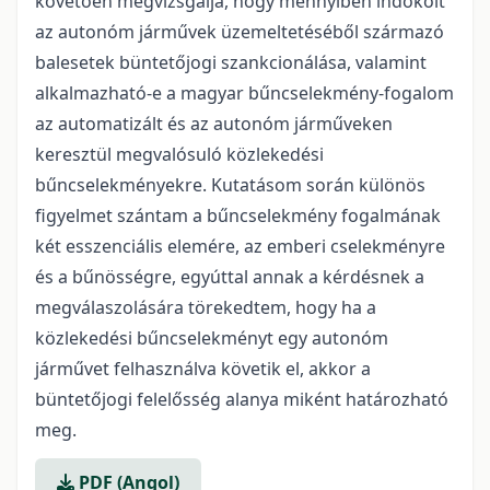
követően megvizsgálja, hogy mennyiben indokolt
az autonóm járművek üzemeltetéséből származó
balesetek büntetőjogi szankcionálása, valamint
alkalmazható-e a magyar bűncselekmény-fogalom
az automatizált és az autonóm járműveken
keresztül megvalósuló közlekedési
bűncselekményekre. Kutatásom során különös
figyelmet szántam a bűncselekmény fogalmának
két esszenciális elemére, az emberi cselekményre
és a bűnösségre, egyúttal annak a kérdésnek a
megválaszolására törekedtem, hogy ha a
közlekedési bűncselekményt egy autonóm
járművet felhasználva követik el, akkor a
büntetőjogi felelősség alanya miként határozható
meg.
PDF (Angol)