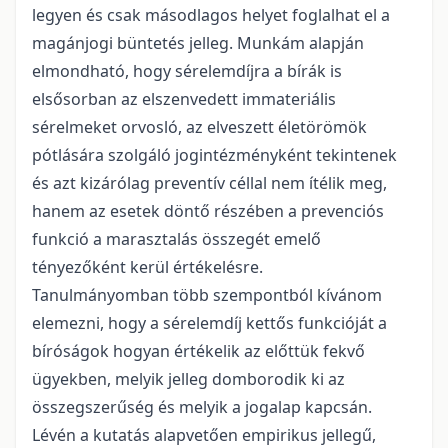
legyen és csak másodlagos helyet foglalhat el a
magánjogi büntetés jelleg. Munkám alapján
elmondható, hogy sérelemdíjra a bírák is
elsősorban az elszenvedett immateriális
sérelmeket orvosló, az elveszett életörömök
pótlására szolgáló jogintézményként tekintenek
és azt kizárólag preventív céllal nem ítélik meg,
hanem az esetek döntő részében a prevenciós
funkció a marasztalás összegét emelő
tényezőként kerül értékelésre.
Tanulmányomban több szempontból kívánom
elemezni, hogy a sérelemdíj kettős funkcióját a
bíróságok hogyan értékelik az előttük fekvő
ügyekben, melyik jelleg domborodik ki az
összegszerűség és melyik a jogalap kapcsán.
Lévén a kutatás alapvetően empirikus jellegű,