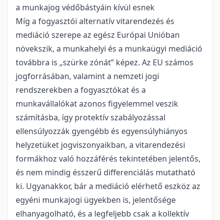
a munkajog védőbástyáin kívül esnek
Míg a fogyasztói alternatív vitarendezés és
mediáció szerepe az egész Európai Unióban
növekszik, a munkahelyi és a munkaügyi mediáció
továbbra is „szürke zónát” képez. Az EU számos
jogforrásában, valamint a nemzeti jogi
rendszerekben a fogyasztókat és a
munkavállalókat azonos figyelemmel veszik
számításba, így protektív szabályozással
ellensúlyozzák gyengébb és egyensúlyhiányos
helyzetüket jogviszonyaikban, a vitarendezési
formákhoz való hozzáférés tekintetében jelentős,
és nem mindig ésszerű differenciálás mutatható
ki. Ugyanakkor, bár a mediáció elérhető eszköz az
egyéni munkajogi ügyekben is, jelentősége
elhanyagolható, és a legfeljebb csak a kollektív