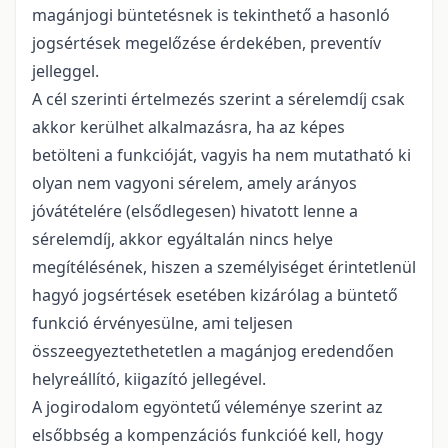
magánjogi büntetésnek is tekinthető a hasonló
jogsértések megelőzése érdekében, preventív
jelleggel.
A cél szerinti értelmezés szerint a sérelemdíj csak
akkor kerülhet alkalmazásra, ha az képes
betölteni a funkcióját, vagyis ha nem mutatható ki
olyan nem vagyoni sérelem, amely arányos
jóvátételére (elsődlegesen) hivatott lenne a
sérelemdíj, akkor egyáltalán nincs helye
megítélésének, hiszen a személyiséget érintetlenül
hagyó jogsértések esetében kizárólag a büntető
funkció érvényesülne, ami teljesen
összeegyeztethetetlen a magánjog eredendően
helyreállító, kiigazító jellegével.
A jogirodalom egyöntetű véleménye szerint az
elsőbbség a kompenzációs funkcióé kell, hogy