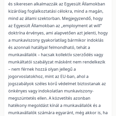
és sikeresen alkalmazzák az Egyesült Államokban
kizárólag foglalkoztatási célokra, mind a magán,
mind az állami szektorban. Megjegyzendő, hogy
az Egyesült Államokban az „employment at will”
doktrína érvényes, ami alapvetően azt jelenti, hogy
a munkaviszony gyakorlatilag bármikor indoklás
és azonnali hatállyal felmondható, tehát a
munkavállalók – hacsak kollektív szerződés vagy
munkáltatói szabályzat másként nem rendelkezik
– nem férnek hozzá olyan jellegű a
jogorvoslatokhoz, mint az EU-ban, ahol a
jogszabályok széles körű védelmet biztostanak az
önkényes vagy indokolatlan munkaviszony-
megszüntetés ellen. A közvetítés azonban
hatékony megoldást kínál a munkavállalók és a
munkavállalók számára egyaránt, még akkor is, ha