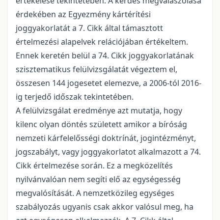
értékelése tekintetében. A kérdés megválaszolása
érdekében az Egyezmény kártérítési
joggyakorlatát a 7. Cikk által támasztott
értelmezési alapelvek relációjában értékeltem.
Ennek keretén belül a 74. Cikk joggyakorlatának
szisztematikus felülvizsgálatát végeztem el,
összesen 144 jogesetet elemezve, a 2006-tól 2016-
ig terjedő időszak tekintetében.
A felülvizsgálat eredménye azt mutatja, hogy
kilenc olyan döntés született amikor a bíróság
nemzeti kárfelelősségi doktrínát, jogintézményt,
jogszabályt, vagy joggyakorlatot alkalmazott a 74.
Cikk értelmezése során. Ez a megközelítés
nyilvánvalóan nem segíti elő az egységesség
megvalósítását. A nemzetközileg egységes
szabályozás ugyanis csak akkor valósul meg, ha