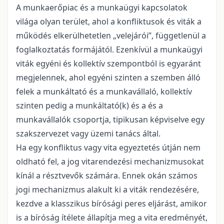
A munkaerőpiac és a munkaügyi kapcsolatok
világa olyan terület, ahol a konfliktusok és viták a
működés elkerülhetetlen „velejárói”, függetlenül a
foglalkoztatás formájától. Ezenkívül a munkaügyi
viták egyéni és kollektív szempontból is egyaránt
megjelennek, ahol egyéni szinten a szemben álló
felek a munkáltató és a munkavállaló, kollektív
szinten pedig a munkáltató(k) és a és a
munkavállalók csoportja, tipikusan képviselve egy
szakszervezet vagy üzemi tanács által.
Ha egy konfliktus vagy vita egyeztetés útján nem
oldható fel, a jog vitarendezési mechanizmusokat
kínál a résztvevők számára. Ennek okán számos
jogi mechanizmus alakult ki a viták rendezésére,
kezdve a klasszikus bírósági peres eljárást, amikor
is a bíróság ítélete állapítja meg a vita eredményét,