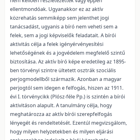
nem kellően részletezettek vagy éppen
ellentmondóak. Ugyanakkor ez az aktív
közrehatás semmiképp sem jelenthet jogi
tanácsadást, ugyanis a bíró nem veheti sem a
felek, sem a jogi képviselők feladatait. A bírói
aktivitás célja a felek igényérvényesítési
lehetőségének és a jogvédelem megfelelő szintű
biztosítása. Az aktív bíró képe eredetileg az 1895-
ben törvényi szintre ültetett osztrák szociális
perjogmodellből származik. Azonban a magyar
perjogtól sem idegen e felfogás, hiszen az 1911.
évi I. törvénycikk (Plósz-féle Pp.) is szintén a bírói
aktivitáson alapult. A tanulmány célja, hogy
meghatározza az aktív bírói szerepfelfogás
lényegét és rendeltetését. Ezentúl megvizsgálom,
hogy milyen helyzetekben és milyen eljárási