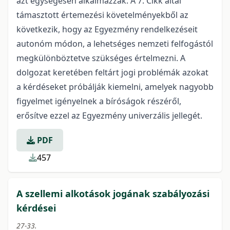
azt egységesen alkalmazzák. A 7. Cikk által
támasztott értemezési követelményekből az
következik, hogy az Egyezmény rendelkezéseit
autonóm módon, a lehetséges nemzeti felfogástól
megkülönböztetve szükséges értelmezni. A
dolgozat keretében feltárt jogi problémák azokat
a kérdéseket próbálják kiemelni, amelyek nagyobb
figyelmet igényelnek a bíróságok részéről,
erősítve ezzel az Egyezmény univerzális jellegét.
PDF
457
A szellemi alkotások jogának szabályozási
kérdései
27-33.