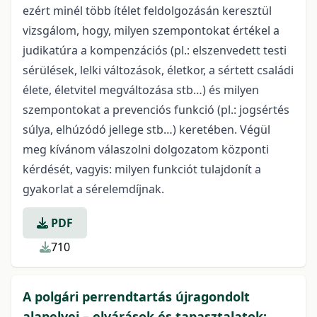
ezért minél több ítélet feldolgozásán keresztül
vizsgálom, hogy, milyen szempontokat értékel a
judikatúra a kompenzációs (pl.: elszenvedett testi
sérülések, lelki változások, életkor, a sértett családi
élete, életvitel megváltozása stb…) és milyen
szempontokat a prevenciós funkció (pl.: jogsértés
súlya, elhúzódó jellege stb…) keretében. Végül
meg kívánom válaszolni dolgozatom központi
kérdését, vagyis: milyen funkciót tulajdonít a
gyakorlat a sérelemdíjnak.
PDF
710
A polgári perrendtartás újragondolt
alapelvei – elvárások és tapasztalatok: