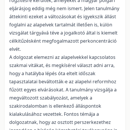
rögzítésre kerültek, amelyeket a magyar polgári
eljárásjog eddig még nem ismert. Jelen tanulmány
áttekinti ezeket a változásokat és igyekszik állást
foglalni az alapelvek tartalmát illetően is, külön
vizsgálat tárgyává téve a jogalkotó által is kiemelt
célkitűzésként megfogalmazott perkoncentráció
elvét.
A dolgozat elemezni az alapelvekkel kapcsolatos
szakmai vitákat, és megkísérel választ adni arra,
hogy a hatályba lépés óta eltelt időszak
tapasztalatai beváltották-e az alapelvi reformhoz
fűzött egyes elvárásokat. A tanulmány vizsgálja a
megváltozott szabályozást, amelyek a
szakirodalomban is ellenkező álláspontok
kialakulásához vezettek. Fontos témája a
dolgozatnak, hogy az osztott perszerkezethez