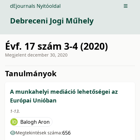
dEjournals Nyitóoldal
Open m
Debreceni Jogi Műhely
Évf. 17 szám 3-4 (2020)
Megjelent
december 30, 2020
issue.tableOfContents6a788
Tanulmányok
A munkahelyi mediáció lehetőségei az
Európai Unióban
1-13.
Balogh Aron
656
Megtekintések száma: