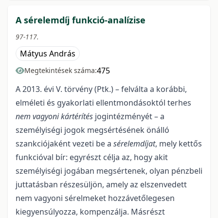
A sérelemdíj funkció-analízise
97-117.
Mátyus András
475
Megtekintések száma:
A 2013. évi V. törvény (Ptk.) – felválta a korábbi,
elméleti és gyakorlati ellentmondásoktól terhes
nem vagyoni kártérítés
jogintézményét – a
személyiségi jogok megsértésének önálló
szankciójaként vezeti be a
sérelemdíjat
, mely kettős
funkcióval bír: egyrészt célja az, hogy akit
személyiségi jogában megsértenek, olyan pénzbeli
juttatásban részesüljön, amely az elszenvedett
nem vagyoni sérelmeket hozzávetőlegesen
kiegyensúlyozza, kompenzálja. Másrészt