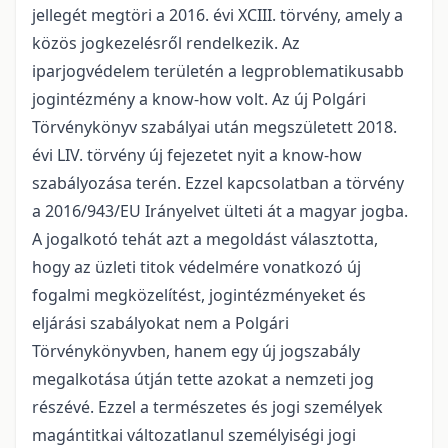
jellegét megtöri a 2016. évi XCIII. törvény, amely a
közös jogkezelésről rendelkezik. Az
iparjogvédelem területén a legproblematikusabb
jogintézmény a know-how volt. Az új Polgári
Törvénykönyv szabályai után megszületett 2018.
évi LIV. törvény új fejezetet nyit a know-how
szabályozása terén. Ezzel kapcsolatban a törvény
a 2016/943/EU Irányelvet ülteti át a magyar jogba.
A jogalkotó tehát azt a megoldást választotta,
hogy az üzleti titok védelmére vonatkozó új
fogalmi megközelítést, jogintézményeket és
eljárási szabályokat nem a Polgári
Törvénykönyvben, hanem egy új jogszabály
megalkotása útján tette azokat a nemzeti jog
részévé. Ezzel a természetes és jogi személyek
magántitkai változatlanul személyiségi jogi