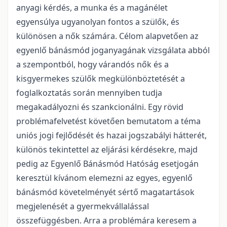
anyagi kérdés, a munka és a magánélet
egyensúlya ugyanolyan fontos a szülők, és
különösen a nők számára. Célom alapvetően az
egyenlő bánásmód joganyagának vizsgálata abból
a szempontból, hogy várandós nők és a
kisgyermekes szülők megkülönböztetését a
foglalkoztatás során mennyiben tudja
megakadályozni és szankcionálni. Egy rövid
problémafelvetést követően bemutatom a téma
uniós jogi fejlődését és hazai jogszabályi hátterét,
különös tekintettel az eljárási kérdésekre, majd
pedig az Egyenlő Bánásmód Hatóság esetjogán
keresztül kívánom elemezni az egyes, egyenlő
bánásmód követelményét sértő magatartások
megjelenését a gyermekvállalással
összefüggésben. Arra a problémára keresem a