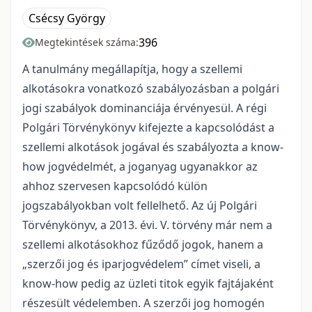
Csécsy György
396
Megtekintések száma:
A tanulmány megállapítja, hogy a szellemi
alkotásokra vonatkozó szabályozásban a polgári
jogi szabályok dominanciája érvényesül. A régi
Polgári Törvénykönyv kifejezte a kapcsolódást a
szellemi alkotások jogával és szabályozta a know-
how jogvédelmét, a joganyag ugyanakkor az
ahhoz szervesen kapcsolódó külön
jogszabályokban volt fellelhető. Az új Polgári
Törvénykönyv, a 2013. évi. V. törvény már nem a
szellemi alkotásokhoz fűződő jogok, hanem a
„szerzői jog és iparjogvédelem” címet viseli, a
know-how pedig az üzleti titok egyik fajtájaként
részesült védelemben. A szerzői jog homogén