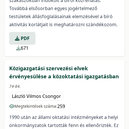
szakaszokban indokolt a bírói közrehatás.
Továbbá elsősorban egyes jogértelmező
testületek állásfoglalásainak elemzésével a bíró
aktivitás korlátjait is meghatározni szándékozom.
PDF
671
Közigazgatási szervezési elvek
érvényesülése a közoktatási igazgatásban
74-84.
László Vilmos Csongor
259
Megtekintések száma:
1990 után az állami oktatási intézményeket a helyi
önkormányzatok tartották fenn és ellenőrizték. Ez