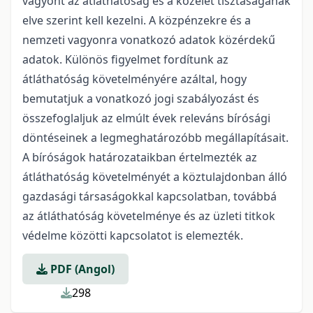
vagyont az átláthatóság és a közélet tisztaságának
elve szerint kell kezelni. A közpénzekre és a
nemzeti vagyonra vonatkozó adatok közérdekű
adatok. Különös figyelmet fordítunk az
átláthatóság követelményére azáltal, hogy
bemutatjuk a vonatkozó jogi szabályozást és
összefoglaljuk az elmúlt évek releváns bírósági
döntéseinek a legmeghatározóbb megállapításait.
A bíróságok határozataikban értelmezték az
átláthatóság követelményét a köztulajdonban álló
gazdasági társaságokkal kapcsolatban, továbbá
az átláthatóság követelménye és az üzleti titkok
védelme közötti kapcsolatot is elemezték.
PDF (Angol)
298