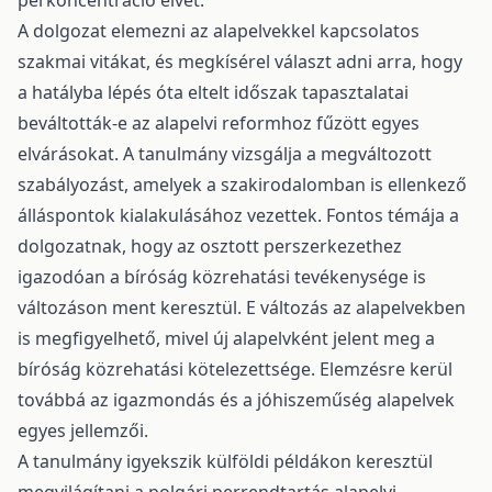
perkoncentráció elvét.
A dolgozat elemezni az alapelvekkel kapcsolatos
szakmai vitákat, és megkísérel választ adni arra, hogy
a hatályba lépés óta eltelt időszak tapasztalatai
beváltották-e az alapelvi reformhoz fűzött egyes
elvárásokat. A tanulmány vizsgálja a megváltozott
szabályozást, amelyek a szakirodalomban is ellenkező
álláspontok kialakulásához vezettek. Fontos témája a
dolgozatnak, hogy az osztott perszerkezethez
igazodóan a bíróság közrehatási tevékenysége is
változáson ment keresztül. E változás az alapelvekben
is megfigyelhető, mivel új alapelvként jelent meg a
bíróság közrehatási kötelezettsége. Elemzésre kerül
továbbá az igazmondás és a jóhiszeműség alapelvek
egyes jellemzői.
A tanulmány igyekszik külföldi példákon keresztül