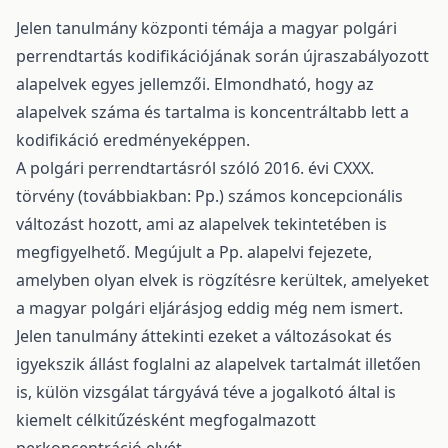
Jelen tanulmány központi témája a magyar polgári
perrendtartás kodifikációjának során újraszabályozott
alapelvek egyes jellemzői. Elmondható, hogy az
alapelvek száma és tartalma is koncentráltabb lett a
kodifikáció eredményeképpen.
A polgári perrendtartásról szóló 2016. évi CXXX.
törvény (továbbiakban: Pp.) számos koncepcionális
változást hozott, ami az alapelvek tekintetében is
megfigyelhető. Megújult a Pp. alapelvi fejezete,
amelyben olyan elvek is rögzítésre kerültek, amelyeket
a magyar polgári eljárásjog eddig még nem ismert.
Jelen tanulmány áttekinti ezeket a változásokat és
igyekszik állást foglalni az alapelvek tartalmát illetően
is, külön vizsgálat tárgyává téve a jogalkotó által is
kiemelt célkitűzésként megfogalmazott