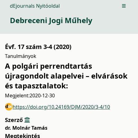
dEjournals Nyitóoldal
Open m
Debreceni Jogi Műhely
Évf. 17 szám 3-4 (2020)
Tanulmányok
A polgári perrendtartás
újragondolt alapelvei – elvárások
és tapasztalatok:
Megjelent:
2020-12-30
https://doi.org/10.24169/DJM/2020/3-4/10
Szerző
dr. Molnár Tamás
Megtekintés