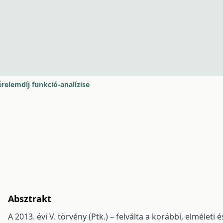
érelemdíj funkció-analízise
Absztrakt
A 2013. évi V. törvény (Ptk.) – felválta a korábbi, elmélet