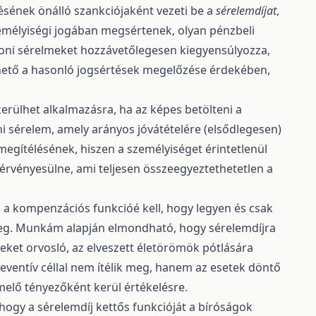
sének önálló szankciójaként vezeti be a
sérelemdíjat
,
személyiségi jogában megsértenek, olyan pénzbeli
yoni sérelmeket hozzávetőlegesen kiegyensúlyozza,
hető a hasonló jogsértések megelőzése érdekében,
 kerülhet alkalmazásra, ha az képes betölteni a
i sérelem, amely arányos jóvátételére (elsődlegesen)
 megítélésének, hiszen a személyiséget érintetlenül
érvényesülne, ami teljesen összeegyeztethetetlen a
 a kompenzációs funkcióé kell, hogy legyen és csak
lleg. Munkám alapján elmondható, hogy sérelemdíjra
meket orvosló, az elveszett életörömök pótlására
eventív céllal nem ítélik meg, hanem az esetek döntő
elő tényezőként kerül értékelésre.
y a sérelemdíj kettős funkcióját a bíróságok