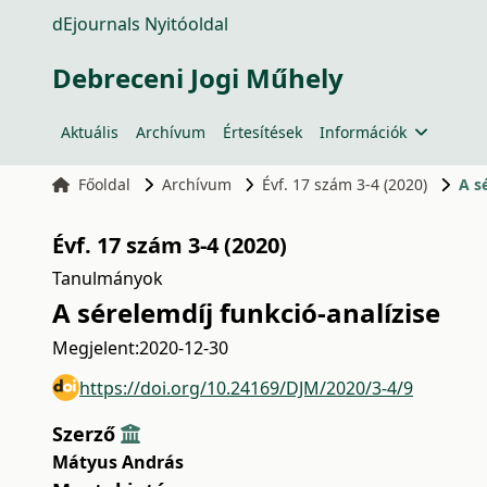
dEjournals Nyitóoldal
Debreceni Jogi Műhely
Aktuális
Archívum
Értesítések
Információk
Főoldal
Archívum
Évf. 17 szám 3-4 (2020)
A s
Évf. 17 szám 3-4 (2020)
Tanulmányok
A sérelemdíj funkció-analízise
Megjelent:
2020-12-30
https://doi.org/10.24169/DJM/2020/3-4/9
Szerző
Mátyus András