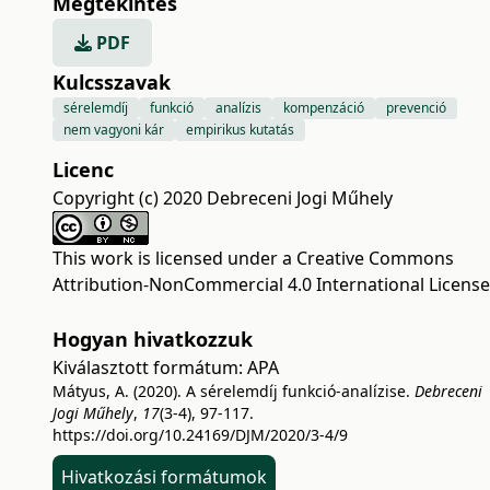
Megtekintés
PDF
Kulcsszavak
sérelemdíj
funkció
analízis
kompenzáció
prevenció
nem vagyoni kár
empirikus kutatás
Licenc
Copyright (c) 2020 Debreceni Jogi Műhely
This work is licensed under a
Creative Commons
Attribution-NonCommercial 4.0 International License
Hogyan hivatkozzuk
Kiválasztott formátum:
APA
Mátyus, A. (2020). A sérelemdíj funkció-analízise.
Debreceni
Jogi Műhely
,
17
(3-4), 97-117.
https://doi.org/10.24169/DJM/2020/3-4/9
Hivatkozási formátumok