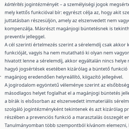
kártérítés
jogintézményét – a személyiségi jogok megsérté
mely kettős funkcióval bír: egyrészt célja az, hogy akit 
juttatásban részesüljön, amely az elszenvedett nem vag
kompenzálja. Másrészt magánjogi büntetésnek is tekint
preventív jelleggel.
A cél szerinti értelmezés szerint a sérelemdíj csak akkor
funkcióját, vagyis ha nem mutatható ki olyan nem vagyon
hivatott lenne a sérelemdíj, akkor egyáltalán nincs helye
hagyó jogsértések esetében kizárólag a büntető funkció 
.
magánjog eredendően helyreállító, kiigazító jellegével.
A jogirodalom egyöntetű véleménye szerint az elsőbbség
másodlagos helyet foglalhat el a magánjogi büntetés je
a bírák is elsősorban az elszenvedett immateriális sérel
szolgáló jogintézményként tekintenek és azt kizárólag pr
részében a prevenciós funkció a marasztalás összegét em
Tanulmányomban több szempontból kívánom elemezni, hog