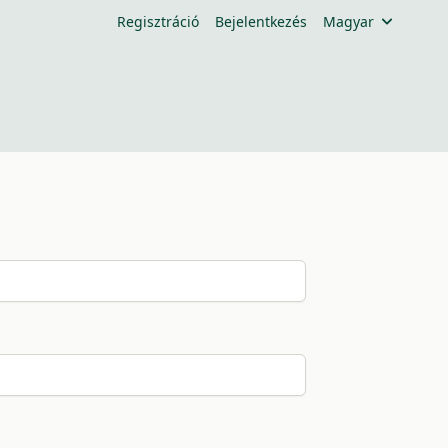
Regisztráció
Bejelentkezés
Magyar