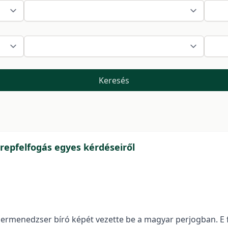
Keresés
erepfelfogás egyes kérdéseiről
 permenedzser bíró képét vezette be a magyar perjogban. E fe