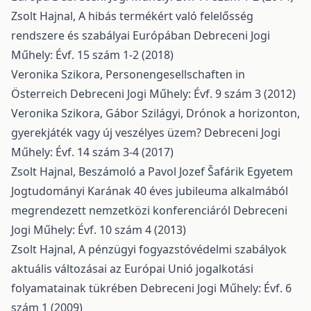
Zsolt Hajnal,
A hibás termékért való felelősség
rendszere és szabályai Európában
Debreceni Jogi
Műhely: Évf. 15 szám 1-2 (2018)
Veronika Szikora,
Personengesellschaften in
Österreich
Debreceni Jogi Műhely: Évf. 9 szám 3 (2012)
Veronika Szikora, Gábor Szilágyi,
Drónok a horizonton,
gyerekjáték vagy új veszélyes üzem?
Debreceni Jogi
Műhely: Évf. 14 szám 3-4 (2017)
Zsolt Hajnal,
Beszámoló a Pavol Jozef Šafárik Egyetem
Jogtudományi Karának 40 éves jubileuma alkalmából
megrendezett nemzetközi konferenciáról
Debreceni
Jogi Műhely: Évf. 10 szám 4 (2013)
Zsolt Hajnal,
A pénzügyi fogyazstóvédelmi szabályok
aktuális változásai az Európai Unió jogalkotási
folyamatainak tükrében
Debreceni Jogi Műhely: Évf. 6
szám 1 (2009)