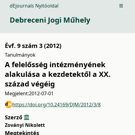
dEjournals Nyitóoldal
Open m
Debreceni Jogi Műhely
Évf. 9 szám 3 (2012)
Tanulmányok
A felelősség intézményének
alakulása a kezdetektől a XX.
század végéig
Megjelent:
2012-07-01
https://doi.org/10.24169/DJM/2012/3/8
Szerző
Zoványi Nikolett
Megtekintés