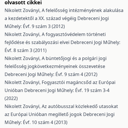
olvasott cikkei
Nikolett Zoványi,
A felelősség intézményének alakulása
a kezdetektől a XX. század végéig
Debreceni Jogi
Műhely: Évf. 9 szám 3 (2012)
Nikolett Zoványi,
A fogyasztóvédelem történeti
fejlődése és szabályozási elvei
Debreceni Jogi Műhely:
Évf. 8 szám 3 (2011)
Nikolett Zoványi,
A büntetőjogi és a polgári jogi
felelősség jogkövetkezményeinek összevetése
Debreceni Jogi Műhely: Évf. 9 szám 4 (2012)
Nikolett Zoványi,
Fogyasztói magáncsőd az Európai
Unióban
Debreceni Jogi Műhely: Évf. 19 szám 3-4
(2022)
Nikolett Zoványi,
Az autóbusszal közlekedő utasokat
az Európai Unióban megillető jogok
Debreceni Jogi
Műhely: Évf. 10 szám 4 (2013)