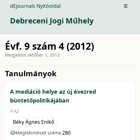
dEjournals Nyitóoldal
Open m
Debreceni Jogi Műhely
Évf. 9 szám 4 (2012)
Megjelent
október 1, 2012
issue.tableOfContents6a743
Tanulmányok
A mediáció helye az új évezred
büntetőpolitikájában
1-12
Béky Ágnes Enikő
280
Megtekintések száma: