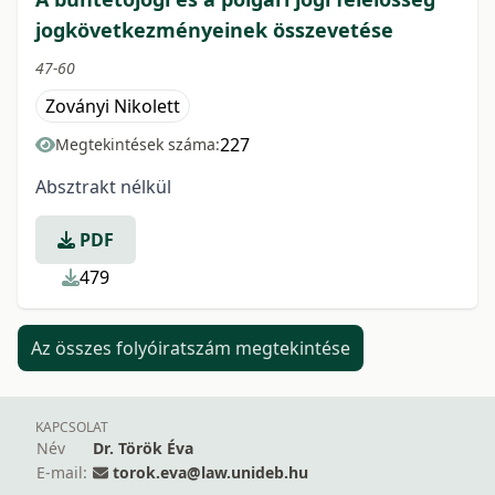
jogkövetkezményeinek összevetése
47-60
Zoványi Nikolett
227
Megtekintések száma:
Absztrakt nélkül
PDF
479
Az összes folyóiratszám megtekintése
KAPCSOLAT
Név
Dr. Török Éva
E-mail:
torok.eva@law.unideb.hu