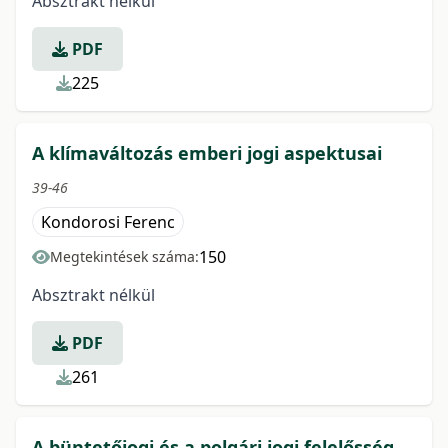
Absztrakt nélkül
PDF
225
A klímaváltozás emberi jogi aspektusai
39-46
Kondorosi Ferenc
150
Megtekintések száma:
Absztrakt nélkül
PDF
261
A büntetőjogi és a polgári jogi felelősség