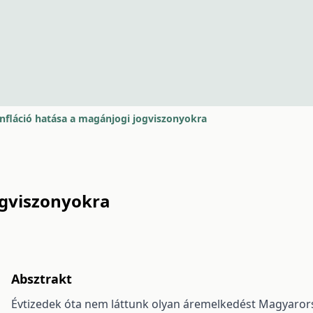
infláció hatása a magánjogi jogviszonyokra
ogviszonyokra
Absztrakt
Évtizedek óta nem láttunk olyan áremelkedést Magyarorsz