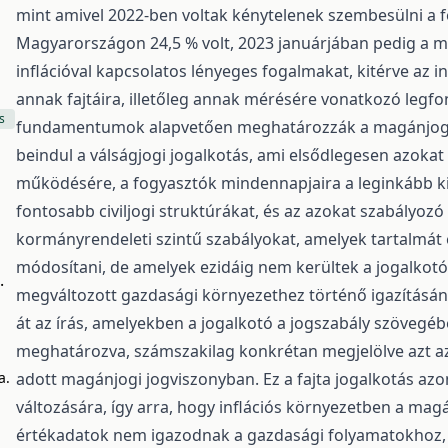
mint amivel 2022-ben voltak kénytelenek szembesülni a fe
Magyarországon 24,5 % volt, 2023 januárjában pedig a mut
inflációval kapcsolatos lényeges fogalmakat, kitérve az 
annak fajtáira, illetőleg annak mérésére vonatkozó legf
s
fundamentumok alapvetően meghatározzák a magánjogi j
beindul a válságjogi jogalkotás, ami elsődlegesen azokat 
működésére, a fogyasztók mindennapjaira a leginkább kiha
fontosabb civiljogi struktúrákat, és az azokat szabályozó
kormányrendeleti szintű szabályokat, amelyek tartalmát 
módosítani, de amelyek ezidáig nem kerültek a jogalko
.
megváltozott gazdasági környezethez történő igazításán
át az írás, amelyekben a jogalkotó a jogszabály szövegéb
meghatározva, számszakilag konkrétan megjelölve azt az 
a.
adott magánjogi jogviszonyban. Ez a fajta jogalkotás azo
változására, így arra, hogy inflációs környezetben a mag
értékadatok nem igazodnak a gazdasági folyamatokhoz,