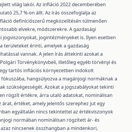
jlett világ lakói. Az infláció 2022 decemberében
ató 25,7 %-on állt. Az írás összefoglalja az
infláció definíciószerű megközelítésén túlmenően
ontosabb elvekre, módszerekre. A gazdasági
ogviszonyokat, jogintézményeket is. Ilyen esetben
a területeket érinti, amelyek a gazdaság
tással vannak. A jelen írás áttekinti azokat a
 Polgári Törvénykönyvbeli, illetőleg egyéb törvényi és
egy tartós inflációs környezetben indokolt
tó fókuszába, hangsúlyozva a magánjogi normáknak a
ak szükségességét. Azokat a jogszabályokat tekinti
en rögzít értékre, árra utaló adatokat, nominálisan
árat, értéket, amely jelentős szerephez jut egy
nban egyáltalán nincs tekintettel az értékviszonyok
ánjogi normában nominálisan rögzített ár- és
 azaz nincsenek összhangban a mindenkori,