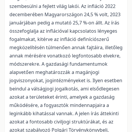
szembesülni a fejlett világ lakói. Az infláció 2022
decemberében Magyarországon 24,5 % volt, 2023
januárjában pedig a mutató 25,7 %-on állt. Az írás
összefoglalja az inflációval kapcsolatos lényeges
fogalmakat, kitérve az infláció definíciószerű
megközelítésén túlmenően annak fajtáira, illetőleg
annak mérésére vonatkozó legfontosabb elvekre,
módszerekre. A gazdasági fundamentumok
alapvetően meghatározzák a magánjogi
jogviszonyokat, jogintézményeket is. Ilyen esetben
beindul a válságjogi jogalkotás, ami elsődlegesen
azokat a területeket érinti, amelyek a gazdaság
működésére, a fogyasztók mindennapjaira a
leginkább kihatással vannak. A jelen írás áttekinti
azokat a fontosabb civiljogi struktúrákat, és az
azokat szabályozó Polgári Törvénykönyvbeli,