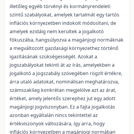
illetőleg egyéb törvényi és kormányrendeleti
szintű szabályokat, amelyek tartalmát egy tartós
inflációs környezetben indokolt módosítani, de
amelyek ezidáig nem kerültek a jogalkotó
fókuszába, hangsúlyozva a magánjogi normáknak
a megváltozott gazdasági környezethez történő
igazításának szükségességét. Azokat a
jogszabályokat tekinti át az írás, amelyekben a
jogalkotó a jogszabály szövegében rögzít értékre,
árra utaló adatokat, nominálisan meghatározva,
számszakilag konkrétan megjelölve azt az árat,
értéket, amely jelentős szerephez jut egy adott
magánjogi jogviszonyban. Ez a fajta jogalkotás
azonban egyáltalán nincs tekintettel az
értékviszonyok változására, így arra, hogy
inflációs környezetben a magánjogi normában