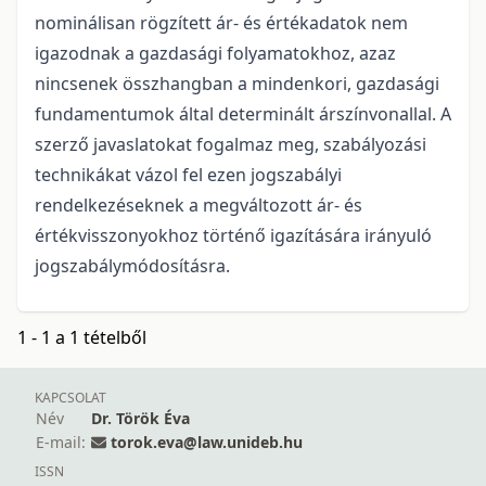
nominálisan rögzített ár- és értékadatok nem
igazodnak a gazdasági folyamatokhoz, azaz
nincsenek összhangban a mindenkori, gazdasági
fundamentumok által determinált árszínvonallal. A
szerző javaslatokat fogalmaz meg, szabályozási
technikákat vázol fel ezen jogszabályi
rendelkezéseknek a megváltozott ár- és
értékvisszonyokhoz történő igazítására irányuló
jogszabálymódosításra.
1 - 1 a 1 tételből
KAPCSOLAT
Név
Dr. Török Éva
E-mail:
torok.eva@law.unideb.hu
ISSN