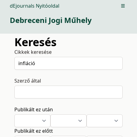
dEjournals Nyitóoldal
Open m
Debreceni Jogi Műhely
Keresés
Cikkek keresése
Szerző által
Publikált ez után
Publikált ez előtt