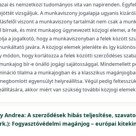
azai és nemzetközi tudományos vita van napirenden. Egyf
ejöttét vizsgáljuk. A munkaviszony jogalapja ugyanis kizár
. Másfelől viszont a munkaviszony tartalmát nem csak a m
l bírnak, és mint munkajog úgynevezett közjogi elemei, a f
zolja a jogalkotó, hogy a munkaviszonyban a felek között s
unkáltató javára. A közjogi elemek jelenléte és így különö
ly módon, hogy korlátozza a felek közötti szerződéses szab
 a munkajog bír-e önálló jogági sajátossággal. Mindemellett
imináció tilalma a munkajogban és a klasszikus magánjogba
megbomlott egyensúlyt helyreállítsa. Végül pedig feltesszü
eállítására, akkor miért van szükség további közjogi elem
sy Andrea: A szerződések hibás teljesítése, szavato
erk.): Fogyasztóvédelmi magánjog – európai kiteki