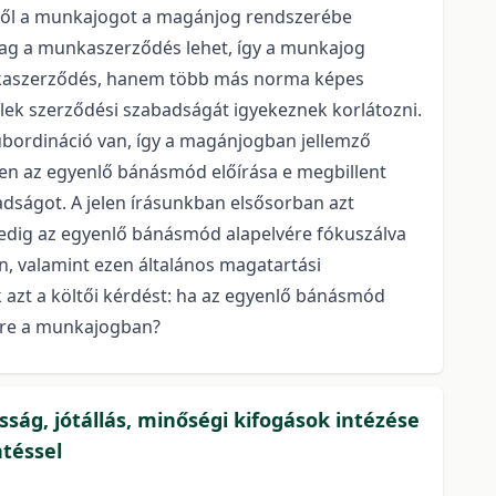
elől a munkajogot a magánjog rendszerébe
ólag a munkaszerződés lehet, így a munkajog
unkaszerződés, hanem több más norma képes
elek szerződési szabadságát igyekeznek korlátozni.
zubordináció van, így a magánjogban jellemző
sen az egyenlő bánásmód előírása e megbillent
adságot. A jelen írásunkban elsősorban azt
 pedig az egyenlő bánásmód alapelvére fókuszálva
n, valamint ezen általános magatartási
k azt a költői kérdést: ha az egyenlő bánásmód
ekre a munkajogban?
sság, jótállás, minőségi kifogások intézése
ntéssel