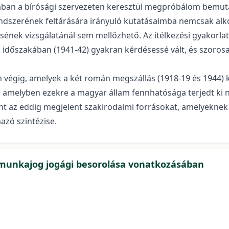
an a bírósági szervezeten keresztül megpróbálom bemutatn
grendszerének feltárására irányuló kutatásaimba nemcsak al
ének vizsgálatánál sem mellőzhető. Az ítélkezési gyakorlat
dőszakában (1941-42) gyakran kérdésessé vált, és szorosan
végig, amelyek a két román megszállás (1918-19 és 1944) k
t, amelyben ezekre a magyar állam fennhatósága terjedt ki
nt az eddig megjelent szakirodalmi forrásokat, amelyekne
azó szintézise.
 munkajog jogági besorolása vonatkozásában