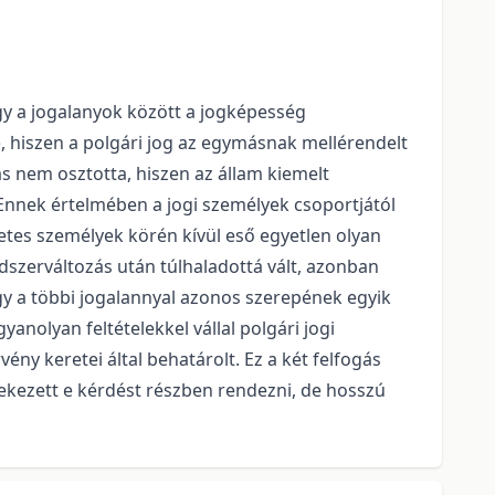
gy a jogalanyok között a jogképesség
, hiszen a polgári jog az egymásnak mellérendelt
ás nem osztotta, hiszen az állam kiemelt
 Ennek értelmében a jogi személyek csoportjától
szetes személyek körén kívül eső egyetlen olyan
ndszerváltozás után túlhaladottá vált, azonban
agy a többi jogalannyal azonos szerepének egyik
anolyan feltételekkel vállal polgári jogi
ény keretei által behatárolt. Ez a két felfogás
yekezett e kérdést részben rendezni, de hosszú