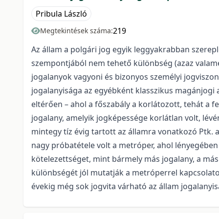
Pribula László
219
Megtekintések száma:
Az állam a polgári jog egyik leggyakrabban szerep
szempontjából nem tehető különbség (azaz valamenn
jogalanyok vagyoni és bizonyos személyi jogviszonya
jogalanyisága az egyébként klasszikus magánjogi a
eltérően – ahol a főszabály a korlátozott, tehát a 
jogalany, amelyik jogképessége korlátlan volt, lév
mintegy tíz évig tartott az államra vonatkozó Ptk.
nagy próbatétele volt a metróper, ahol lényegében k
kötelezettséget, mint bármely más jogalany, a másik
különbségét jól mutatják a metróperrel kapcsolatos
évekig még sok jogvita várható az állam jogalanyi