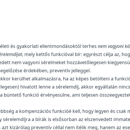
elméleti és gyakorlati ellentmondásoktól terhes
nem vagyoni ká
érelemdíjat
, mely kettős funkcióval bír: egyrészt célja az, 
nvedett nem vagyoni sérelmeket hozzávetőlegesen kiegyens
egelőzése érdekében, preventív jelleggel.
k akkor kerülhet alkalmazásra, ha az képes betölteni a funkc
legesen) hivatott lenne a sérelemdíj, akkor egyáltalán ninc
 a büntető funkció érvényesülne, ami teljesen összeegyezte
őbbség a kompenzációs funkcióé kell, hogy legyen és csak m
sérelemdíjra a bírák is elsősorban az elszenvedett immater
 azt kizárólag preventív céllal nem ítélik meg, hanem az es