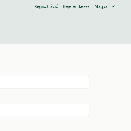
Regisztráció
Bejelentkezés
Magyar