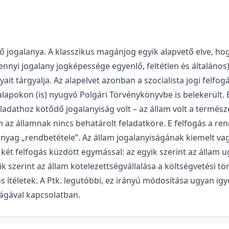
lő jogalanya. A klasszikus magánjog egyik alapvető elve, ho
yi jogalany jogképessége egyenlő, feltétlen és általános)
it tárgyalja. Az alapelvet azonban a szocialista jogi felfog
lapokon (is) nyugvó Polgári Törvénykönyvbe is belekerült.
feladathoz kötődő jogalanyiság volt – az állam volt a termé
én az államnak nincs behatárolt feladatköre. E felfogás a re
 anyag „rendbetétele”. Az állam jogalanyiságának kiemelt v
ét felfogás küzdött egymással: az egyik szerint az állam ugy
 szerint az állam kötelezettségvállalása a költségvetési törv
 ítéletek. A Ptk. legutóbbi, ez irányú módosítása ugyan ig
ságával kapcsolatban.