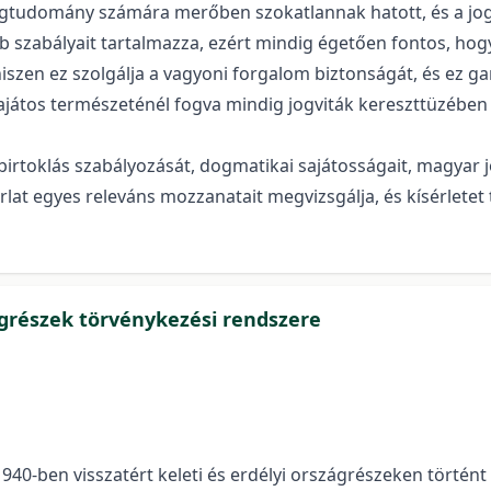
 jogtudomány számára merőben szokatlannak hatott, és a j
 szabályait tartalmazza, ezért mindig égetően fontos, hogy 
iszen ez szolgálja a vagyoni forgalom biztonságát, és ez ga
sajátos természeténél fogva mindig jogviták kereszttüzében
birtoklás szabályozását, dogmatikai sajátosságait, magyar 
rlat egyes releváns mozzanatait megvizsgálja, és kísérletet 
ágrészek törvénykezési rendszere
0-ben visszatért keleti és erdélyi országrészeken történt új