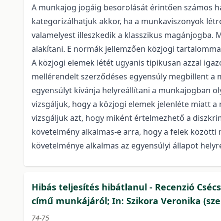
A munkajog jogáig besorolását érintően számos h
kategorizálhatjuk akkor, ha a munkaviszonyok létr
valamelyest illeszkedik a klasszikus magánjogba
alakítani. E normák jellemzően közjogi tartalomma
A közjogi elemek létét ugyanis tipikusan azzal iga
mellérendelt szerződéses egyensúly megbillent a m
egyensúlyt kívánja helyreállítani a munkajogban o
vizsgáljuk, hogy a közjogi elemek jelenléte miatt
vizsgáljuk azt, hogy miként értelmezhető a diszkr
követelmény alkalmas-e arra, hogy a felek közötti 
követelménye alkalmas az egyensúlyi állapot helyr
Hibás teljesítés hibátlanul - Recenzió Cséc
című munkájáról; In: Szikora Veronika (sz
74-75