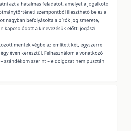
i azt a hatalmas feladatot, amelyet a jogalkotó
kotmánytörténeti szempontból illeszthető be ez a
ot nagyban befolyásolta a bírók jogismerete,
 kapcsolódott a kinevezésük előtti jogászi
özött mentek végbe az említett két, egyszerre
 négy éven keresztül. Felhasználom a vonatkozó
k – szándékom szerint – e dolgozat nem pusztán