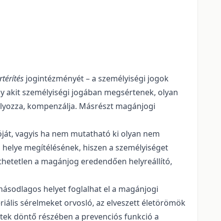
rtérítés
jogintézményét – a személyiségi jogok
hogy akit személyiségi jogában megsértenek, olyan
úlyozza, kompenzálja. Másrészt magánjogi
ióját, vagyis ha nem mutatható ki olyan nem
s helye megítélésének, hiszen a személyiséget
thetetlen a magánjog eredendően helyreállító,
ásodlagos helyet foglalhat el a magánjogi
iális sérelmeket orvosló, az elveszett életörömök
etek döntő részében a prevenciós funkció a