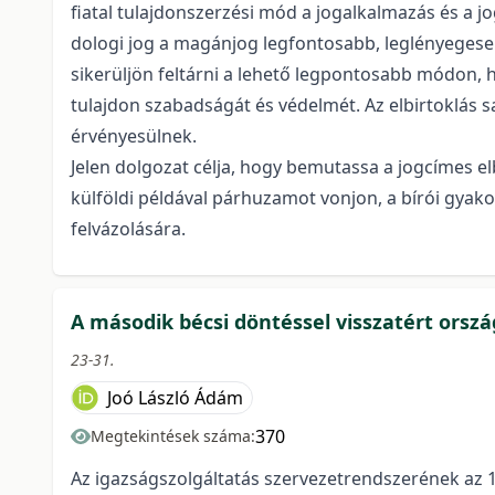
fiatal tulajdonszerzési mód a jogalkalmazás és a
dologi jog a magánjog legfontosabb, leglényegeseb
sikerüljön feltárni a lehető legpontosabb módon, h
tulajdon szabadságát és védelmét. Az elbirtoklás 
érvényesülnek.
Jelen dolgozat célja, hogy bemutassa a jogcímes el
külföldi példával párhuzamot vonjon, a bírói gyako
felvázolására.
A második bécsi döntéssel visszatért orsz
23-31.
Joó László Ádám
370
Megtekintések száma:
Az igazságszolgáltatás szervezetrendszerének az 194