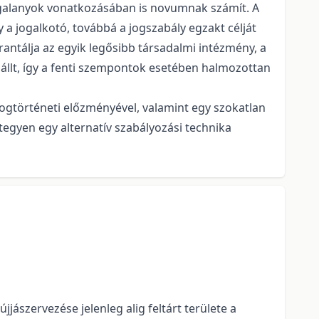
ogalanyok vonatkozásában is novumnak számít. A
a jogalkotó, továbbá a jogszabály egzakt célját
rantálja az egyik legősibb társadalmi intézmény, a
 állt, így a fenti szempontok esetében halmozottan
jogtörténeti előzményével, valamint egy szokatlan
tegyen egy alternatív szabályozási technika
jászervezése jelenleg alig feltárt területe a