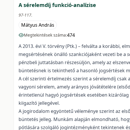
A sérelemdíj funkció-analízise
97-117.
Mátyus András
474
Megtekintések száma:
A 2013. évi V. törvény (Ptk.) – felválta a korábbi, 
megsértésének önálló szankciójaként vezeti be a
s
pénzbeli juttatásban részesüljön, amely az elsze
büntetésnek is tekinthető a hasonló jogsértések m
A cél szerinti értelmezés szerint a sérelemdíj csa
vagyoni sérelem, amely arányos jóvátételére (elsőd
érintetlenül hagyó jogsértések esetében kizárólag
kiigazító jellegével.
A jogirodalom egyöntetű véleménye szerint az els
büntetés jelleg. Munkám alapján elmondható, hogy 
pótlására szolgáló jogintézményként tekintenek és