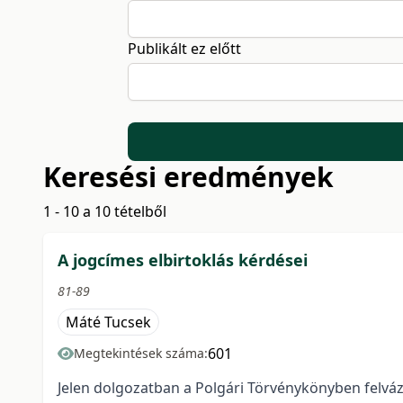
Publikált ez előtt
Keresési eredmények
1 - 10 a 10 tételből
A jogcímes elbirtoklás kérdései
81-89
Máté Tucsek
601
Megtekintések száma:
Jelen dolgozatban a Polgári Törvénykönyben felvá