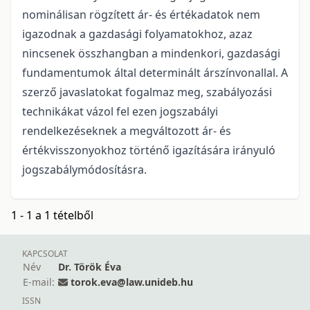
nominálisan rögzített ár- és értékadatok nem
igazodnak a gazdasági folyamatokhoz, azaz
nincsenek összhangban a mindenkori, gazdasági
fundamentumok által determinált árszínvonallal. A
szerző javaslatokat fogalmaz meg, szabályozási
technikákat vázol fel ezen jogszabályi
rendelkezéseknek a megváltozott ár- és
értékvisszonyokhoz történő igazítására irányuló
jogszabálymódosításra.
1 - 1 a 1 tételből
KAPCSOLAT
Név
Dr. Török Éva
E-mail:
torok.eva@law.unideb.hu
ISSN