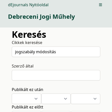
dEjournals Nyitóoldal
Open m
Debreceni Jogi Műhely
Keresés
Cikkek keresése
Szerző által
Publikált ez után
Publikált ez előtt