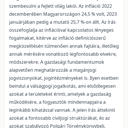
szembesülni a fejlett világ lakói. Az infláció 2022
decemberében Magyarországon 24,5 % volt, 2023
januárjában pedig a mutató 25,7 %-on állt. Az írás
összefoglalja az inflációval kapcsolatos lényeges
fogalmakat, kitérve az infláció definíciószerű
megközelítésén túlmenően annak fajtáira, illetőleg
annak mérésére vonatkozó legfontosabb elvekre,
módszerekre. A gazdasági fundamentumok
alapvetően meghatározzák a magánjogi
jogviszonyokat, jogintézményeket is. Ilyen esetben
beindul a válságjogi jogalkotás, ami elsődlegesen
azokat a területeket érinti, amelyek a gazdaság
működésére, a fogyasztók mindennapjaira a
leginkább kihatással vannak. A jelen írás áttekinti
azokat a fontosabb civiljogi struktúrákat, és az
azokat szabályozó Polgári Törvénykönyvbeli,