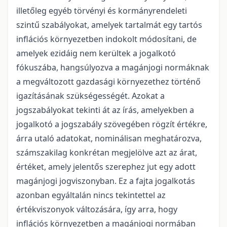
illetőleg egyéb törvényi és kormányrendeleti
szintű szabályokat, amelyek tartalmát egy tartós
inflációs környezetben indokolt módosítani, de
amelyek ezidáig nem kerültek a jogalkotó
fókuszába, hangsúlyozva a magánjogi normáknak
a megváltozott gazdasági környezethez történő
igazításának szükségességét. Azokat a
jogszabályokat tekinti át az írás, amelyekben a
jogalkotó a jogszabály szövegében rögzít értékre,
árra utaló adatokat, nominálisan meghatározva,
számszakilag konkrétan megjelölve azt az árat,
értéket, amely jelentős szerephez jut egy adott
magánjogi jogviszonyban. Ez a fajta jogalkotás
azonban egyáltalán nincs tekintettel az
értékviszonyok változására, így arra, hogy
inflációs környezetben a magánjogi normában