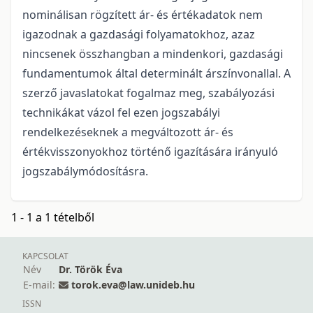
nominálisan rögzített ár- és értékadatok nem
igazodnak a gazdasági folyamatokhoz, azaz
nincsenek összhangban a mindenkori, gazdasági
fundamentumok által determinált árszínvonallal. A
szerző javaslatokat fogalmaz meg, szabályozási
technikákat vázol fel ezen jogszabályi
rendelkezéseknek a megváltozott ár- és
értékvisszonyokhoz történő igazítására irányuló
jogszabálymódosításra.
1 - 1 a 1 tételből
KAPCSOLAT
Név
Dr. Török Éva
E-mail:
torok.eva@law.unideb.hu
ISSN