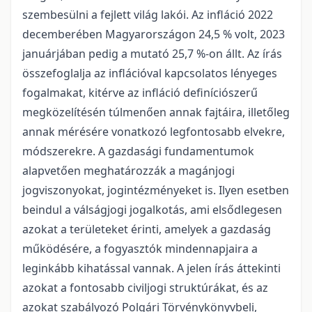
szembesülni a fejlett világ lakói. Az infláció 2022
decemberében Magyarországon 24,5 % volt, 2023
januárjában pedig a mutató 25,7 %-on állt. Az írás
összefoglalja az inflációval kapcsolatos lényeges
fogalmakat, kitérve az infláció definíciószerű
megközelítésén túlmenően annak fajtáira, illetőleg
annak mérésére vonatkozó legfontosabb elvekre,
módszerekre. A gazdasági fundamentumok
alapvetően meghatározzák a magánjogi
jogviszonyokat, jogintézményeket is. Ilyen esetben
beindul a válságjogi jogalkotás, ami elsődlegesen
azokat a területeket érinti, amelyek a gazdaság
működésére, a fogyasztók mindennapjaira a
leginkább kihatással vannak. A jelen írás áttekinti
azokat a fontosabb civiljogi struktúrákat, és az
azokat szabályozó Polgári Törvénykönyvbeli,