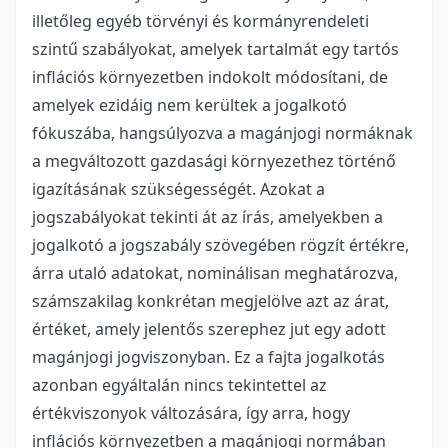
illetőleg egyéb törvényi és kormányrendeleti
szintű szabályokat, amelyek tartalmát egy tartós
inflációs környezetben indokolt módosítani, de
amelyek ezidáig nem kerültek a jogalkotó
fókuszába, hangsúlyozva a magánjogi normáknak
a megváltozott gazdasági környezethez történő
igazításának szükségességét. Azokat a
jogszabályokat tekinti át az írás, amelyekben a
jogalkotó a jogszabály szövegében rögzít értékre,
árra utaló adatokat, nominálisan meghatározva,
számszakilag konkrétan megjelölve azt az árat,
értéket, amely jelentős szerephez jut egy adott
magánjogi jogviszonyban. Ez a fajta jogalkotás
azonban egyáltalán nincs tekintettel az
értékviszonyok változására, így arra, hogy
inflációs környezetben a magánjogi normában