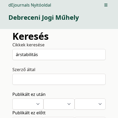
dEjournals Nyitóoldal
Open m
Debreceni Jogi Műhely
Keresés
Cikkek keresése
Szerző által
Publikált ez után
Publikált ez előtt