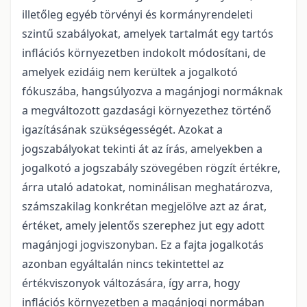
illetőleg egyéb törvényi és kormányrendeleti
szintű szabályokat, amelyek tartalmát egy tartós
inflációs környezetben indokolt módosítani, de
amelyek ezidáig nem kerültek a jogalkotó
fókuszába, hangsúlyozva a magánjogi normáknak
a megváltozott gazdasági környezethez történő
igazításának szükségességét. Azokat a
jogszabályokat tekinti át az írás, amelyekben a
jogalkotó a jogszabály szövegében rögzít értékre,
árra utaló adatokat, nominálisan meghatározva,
számszakilag konkrétan megjelölve azt az árat,
értéket, amely jelentős szerephez jut egy adott
magánjogi jogviszonyban. Ez a fajta jogalkotás
azonban egyáltalán nincs tekintettel az
értékviszonyok változására, így arra, hogy
inflációs környezetben a magánjogi normában