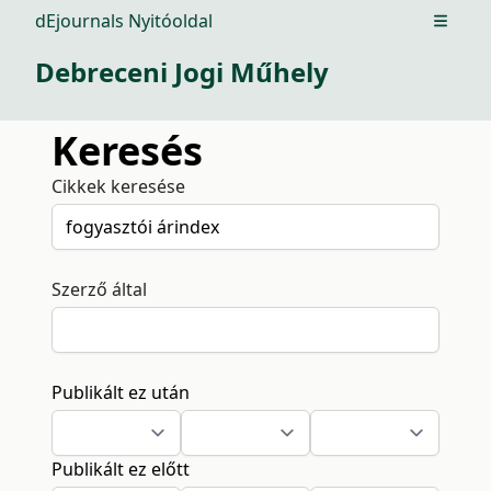
dEjournals Nyitóoldal
Open m
Debreceni Jogi Műhely
Keresés
Cikkek keresése
Szerző által
Publikált ez után
Publikált ez előtt