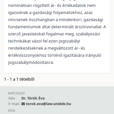
nominálisan rögzített ár- és értékadatok nem
igazodnak a gazdasági folyamatokhoz, azaz
nincsenek összhangban a mindenkori, gazdasági
fundamentumok által determinált árszínvonallal. A
szerző javaslatokat fogalmaz meg, szabályozási
technikákat vázol fel ezen jogszabályi
rendelkezéseknek a megváltozott ár- és
értékvisszonyokhoz történő igazítására irányuló
jogszabálymódosításra.
1 - 1 a 1 tételből
KAPCSOLAT
Név
Dr. Török Éva
E-mail:
torok.eva@law.unideb.hu
ISSN