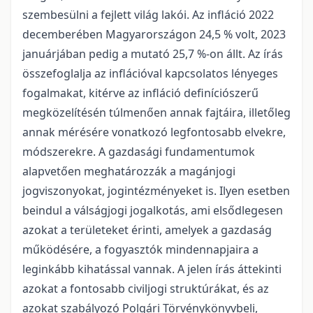
szembesülni a fejlett világ lakói. Az infláció 2022
decemberében Magyarországon 24,5 % volt, 2023
januárjában pedig a mutató 25,7 %-on állt. Az írás
összefoglalja az inflációval kapcsolatos lényeges
fogalmakat, kitérve az infláció definíciószerű
megközelítésén túlmenően annak fajtáira, illetőleg
annak mérésére vonatkozó legfontosabb elvekre,
módszerekre. A gazdasági fundamentumok
alapvetően meghatározzák a magánjogi
jogviszonyokat, jogintézményeket is. Ilyen esetben
beindul a válságjogi jogalkotás, ami elsődlegesen
azokat a területeket érinti, amelyek a gazdaság
működésére, a fogyasztók mindennapjaira a
leginkább kihatással vannak. A jelen írás áttekinti
azokat a fontosabb civiljogi struktúrákat, és az
azokat szabályozó Polgári Törvénykönyvbeli,