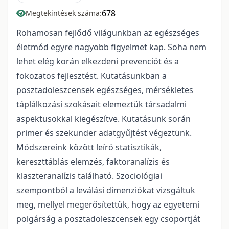
678
Megtekintések száma:
Rohamosan fejlődő világunkban az egészséges
életmód egyre nagyobb figyelmet kap. Soha nem
lehet elég korán elkezdeni prevenciót és a
fokozatos fejlesztést. Kutatásunkban a
posztadoleszcensek egészséges, mérsékletes
táplálkozási szokásait elemeztük társadalmi
aspektusokkal kiegészítve. Kutatásunk során
primer és szekunder adatgyűjtést végeztünk.
Módszereink között leíró statisztikák,
kereszttáblás elemzés, faktoranalízis és
klaszteranalízis található. Szociológiai
szempontból a leválási dimenziókat vizsgáltuk
meg, mellyel megerősítettük, hogy az egyetemi
polgárság a posztadoleszcensek egy csoportját