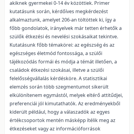
akiknek gyermekei 0-14 év közöttiek. Primer
kutatásunk során, kérdőíves megkérdezést
alkalmaztunk, amelyet 206-an töltöttek ki, így a
főbb gondolatok, irányelvek már tetten érhetők a
szülők étkezési és nevelési szokásaikat tekintve.
Kutatásunk főbb témakörei: az egészség és az
egészséges életmód fontossága, a szülői
tájékozódás formái és módja a témát illetően, a
családok étkezési szokásai, illetve a szülői
felelősségvállalás kérdésköre. A statisztikai
elemzés során több szegmentumot sikerült
elkülönítenem egymástól, melyek eltérő attitűdjei,
preferenciái jól kimutathatók. Az eredményekből
kiderült például, hogy a válaszadók az egyes
értékcsoportok mentén másképp ítélik meg az
étkezéseket vagy az információforrások