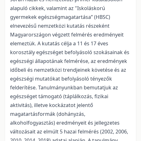
alapuló cikkek, valamint az "Iskoláskorú
gyermekek egészségmagatartása” (HBSC)
elnevezésű nemzetközi kutatás részeként
Magyarországon végzett felmérés eredményeit
elemeztük. A kutatás célja a 11 és 17 éves
korosztály egészséget befolyásoló szokásainak és
egészségi állapotának felmérése, az eredmények
időbeli és nemzetközi trendjeinek követése és az
egészségi mutatókat befolyásoló tényezők
felderítése. Tanulmányunkban bemutatjuk az
egészséget támogató (táplálkozás, fizikai
aktivitás), illetve kockázatot jelentő
magatartásformák (dohányzás,
alkoholfogyasztás) eredményeit és jellegzetes
változásait az elmúlt 5 hazai felmérés (2002, 2006,
2010, 2014, 2018) adatai alapján. A tanulmány