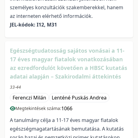
személyes konzultációk szakemberekkel, hanem
az interneten elérhető információk.
JEL-kódok: I12, M31
Egészségtudatosság sajátos vonásai a 11-
17 éves magyar fiatalok vonatkozásában
az ezredfordulót követően a HBSC kutatás
adatai alapján – Szakirodalmi áttekintés
33-44
Ferenczi Milán
Lenténé Puskás Andrea
1066
Megtekintések száma:
A tanulmány célja a 11-17 éves magyar fiatalok
egészségmagatartásának bemutatása. A kutatás
során hazai és nemzetközi primer kutatásokon