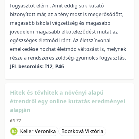
fogyasztót elérni. Amit eddig sok kutató
bizonyított már, az a tény most is megerősödött,
magasabb iskolai végzettség és magasabb
jövedelem magasabb elköteleződést mutat az
egészséges életmód iránt. Az életszínvonal
emelkedése hozhat életmód változást is, melynek
része a rendszeres zöldség-gyümölcs fogyasztás.
JEL besorolás: I12, P46
Hitek és tévhitek a növényi alapú
étrendről egy online kutatás eredményei
alapján
65-77
Keller Veronika
Bocsková Viktória