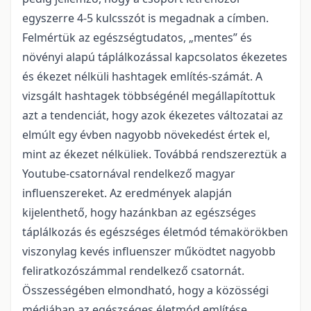
egyszerre 4-5 kulcsszót is megadnak a címben.
Felmértük az egészségtudatos, „mentes” és
növényi alapú táplálkozással kapcsolatos ékezetes
és ékezet nélküli hashtagek említés-számát. A
vizsgált hashtagek többségénél megállapítottuk
azt a tendenciát, hogy azok ékezetes változatai az
elmúlt egy évben nagyobb növekedést értek el,
mint az ékezet nélküliek. Továbbá rendszereztük a
Youtube-csatornával rendelkező magyar
influenszereket. Az eredmények alapján
kijelenthető, hogy hazánkban az egészséges
táplálkozás és egészséges életmód témakörökben
viszonylag kevés influenszer működtet nagyobb
feliratkozószámmal rendelkező csatornát.
Összességében elmondható, hogy a közösségi
médiában az egészséges életmód említése