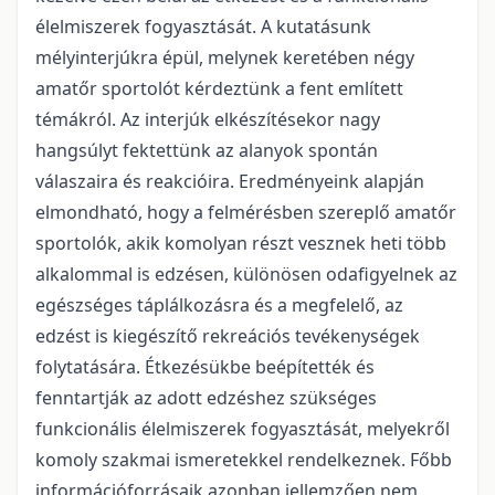
élelmiszerek fogyasztását. A kutatásunk
mélyinterjúkra épül, melynek keretében négy
amatőr sportolót kérdeztünk a fent említett
témákról. Az interjúk elkészítésekor nagy
hangsúlyt fektettünk az alanyok spontán
válaszaira és reakcióira. Eredményeink alapján
elmondható, hogy a felmérésben szereplő amatőr
sportolók, akik komolyan részt vesznek heti több
alkalommal is edzésen, különösen odafigyelnek az
egészséges táplálkozásra és a megfelelő, az
edzést is kiegészítő rekreációs tevékenységek
folytatására. Étkezésükbe beépítették és
fenntartják az adott edzéshez szükséges
funkcionális élelmiszerek fogyasztását, melyekről
komoly szakmai ismeretekkel rendelkeznek. Főbb
információforrásaik azonban jellemzően nem