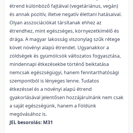
étrend különböző fajtáival (vegetáriánus, vegán)
és annak pozitív, illetve negatív élettani hatásaival.
Olyan asszociációkat társítanak ehhez az
étrendhez, mint egészséges, környezetkímélő és
drága. A magyar lakosság viszonylag szűk rétege
követ növényi alapú étrendet. Ugyanakkor a
zöldségek és gyümölcsök változatos fogyasztása,
mindennapi étkezésekbe történő beiktatása
nemcsak egészségügyi, hanem fenntarthatósági
szempontból is lényeges lenne. Tudatos
étkezéssel és a növényi alapú étrend
gyakorlásával jelentősen hozzájárulnánk nem csak
a saját egészségünk, hanem a Földünk
megóvásához is.
JEL besorolás: M31