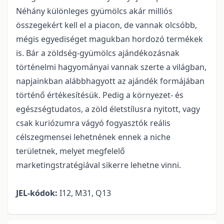
Néhány különleges gyümölcs akár milliós
összegekért kell el a piacon, de vannak olcsóbb,
mégis egyediséget magukban hordozó termékek
is. Bár a zöldség-gyümölcs ajándékozásnak
történelmi hagyományai vannak szerte a világban,
napjainkban alábbhagyott az ajándék formájában
történő értékesítésük. Pedig a környezet- és
egészségtudatos, a zöld életstílusra nyitott, vagy
csak kuriózumra vágyó fogyasztók reális
célszegmensei lehetnének ennek a niche
területnek, melyet megfelelő
marketingstratégiával sikerre lehetne vinni.
JEL-kódok:
I12, M31, Q13