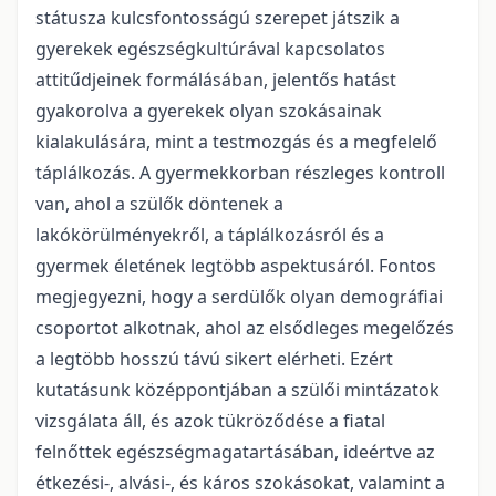
státusza kulcsfontosságú szerepet játszik a
gyerekek egészségkultúrával kapcsolatos
attitűdjeinek formálásában, jelentős hatást
gyakorolva a gyerekek olyan szokásainak
kialakulására, mint a testmozgás és a megfelelő
táplálkozás. A gyermekkorban részleges kontroll
van, ahol a szülők döntenek a
lakókörülményekről, a táplálkozásról és a
gyermek életének legtöbb aspektusáról. Fontos
megjegyezni, hogy a serdülők olyan demográfiai
csoportot alkotnak, ahol az elsődleges megelőzés
a legtöbb hosszú távú sikert elérheti. Ezért
kutatásunk középpontjában a szülői mintázatok
vizsgálata áll, és azok tükröződése a fiatal
felnőttek egészségmagatartásában, ideértve az
étkezési-, alvási-, és káros szokásokat, valamint a