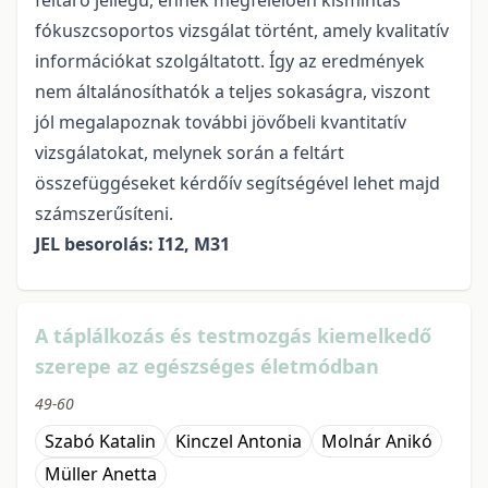
feltáró jellegű, ennek megfelelően kismintás
fókuszcsoportos vizsgálat történt, amely kvalitatív
információkat szolgáltatott. Így az eredmények
nem általánosíthatók a teljes sokaságra, viszont
jól megalapoznak további jövőbeli kvantitatív
vizsgálatokat, melynek során a feltárt
összefüggéseket kérdőív segítségével lehet majd
számszerűsíteni.
JEL besorolás: I12, M31
A táplálkozás és testmozgás kiemelkedő
szerepe az egészséges életmódban
49-60
Szabó Katalin
Kinczel Antonia
Molnár Anikó
Müller Anetta