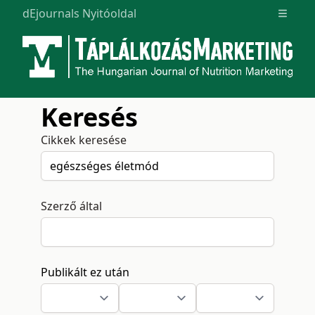
dEjournals Nyitóoldal
Open m
Keresés
Cikkek keresése
Szerző által
Publikált ez után