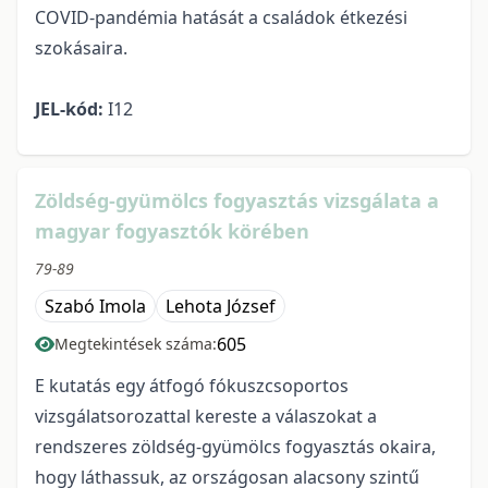
COVID-pandémia hatását a családok étkezési
szokásaira.
JEL-kód:
I12
Zöldség-gyümölcs fogyasztás vizsgálata a
magyar fogyasztók körében
79-89
Szabó Imola
Lehota József
605
Megtekintések száma:
E kutatás egy átfogó fókuszcsoportos
vizsgálatsorozattal kereste a válaszokat a
rendszeres zöldség-gyümölcs fogyasztás okaira,
hogy láthassuk, az országosan alacsony szintű