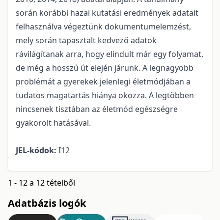
során korábbi hazai kutatási eredmények adatait
felhasználva végeztünk dokumentumelemzést,
mely során tapasztalt kedvező adatok
rávilágítanak arra, hogy elindult már egy folyamat,
de még a hosszú út elején járunk. A legnagyobb
problémát a gyerekek jelenlegi életmódjában a
tudatos magatartás hiánya okozza. A legtöbben
nincsenek tisztában az életmód egészségre
gyakorolt hatásával.
JEL-kódok:
I12
1 - 12 a 12 tételből
Adatbázis logók