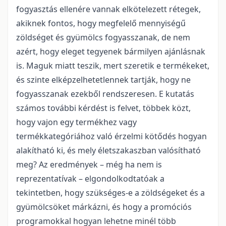
fogyasztás ellenére vannak elkötelezett rétegek,
akiknek fontos, hogy megfelelő mennyiségű
zöldséget és gyümölcs fogyasszanak, de nem
azért, hogy eleget tegyenek bármilyen ajánlásnak
is. Maguk miatt teszik, mert szeretik e termékeket,
és szinte elképzelhetetlennek tartják, hogy ne
fogyasszanak ezekből rendszeresen. E kutatás
számos további kérdést is felvet, többek közt,
hogy vajon egy termékhez vagy
termékkategóriához való érzelmi kötődés hogyan
alakítható ki, és mely életszakaszban valósítható
meg? Az eredmények – még ha nem is
reprezentatívak – elgondolkodtatóak a
tekintetben, hogy szükséges-e a zöldségeket és a
gyümölcsöket márkázni, és hogy a promóciós
programokkal hogyan lehetne minél több