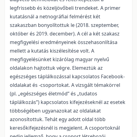
legfrissebb és közeljövőbeli trendeket. A primer
kutatásnál a netnográfiai felmérést két
szakaszban bonyolítottuk le (2018. szeptember,
október és 2019. december). A cél a két szakasz
megfigyelési eredményeinek összehasonlítása
mellett a kutatás kiszélesítése volt. A
megfigyelésünket kizárólag magyar nyelvű
oldalakon hajtottuk végre. Elemeztük az
egészséges táplálkozással kapcsolatos Facebook-
oldalakat és -csoportokat. A vizsgált témakörrel
(pl. „egészséges életmód” és „tudatos
táplálkozás”) kapcsolatos kifejezéseknél az esetek
többségében ugyanazokat az oldalakat
azonosítottuk. Tehát egy adott oldal több
keresőkifejezésnél is megjelent. A csoportoknál
pedig jellemző, hogy a csoport létrehozói