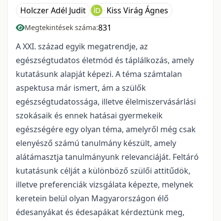
Holczer Adél Judit
Kiss Virág Ágnes
831
Megtekintések száma:
A XXI. század egyik megatrendje, az
egészségtudatos életmód és táplálkozás, amely
kutatásunk alapját képezi. A téma számtalan
aspektusa már ismert, ám a szülők
egészségtudatossága, illetve élelmiszervásárlási
szokásaik és ennek hatásai gyermekeik
egészségére egy olyan téma, amelyről még csak
elenyésző számú tanulmány készült, amely
alátámasztja tanulmányunk relevanciáját. Feltáró
kutatásunk célját a különböző szülői attitűdök,
illetve preferenciák vizsgálata képezte, melynek
keretein belül olyan Magyarországon élő
édesanyákat és édesapákat kérdeztünk meg,