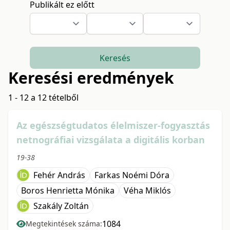
Publikált ez előtt
Keresés
Keresési eredmények
1 - 12 a 12 tételből
Az egészségtudatos élelmiszer-fogyasztás
netnográfiai vizsgálata a digitális korban
19-38
Fehér András
Farkas Noémi Dóra
Boros Henrietta Mónika
Véha Miklós
Szakály Zoltán
1084
Megtekintések száma: