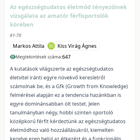
Az egészségtudatos életmód tényezőinek
vizsgálata az amatőr férfisportolók
körében
61-70
Markos Attila
Kiss Virág Ágnes
647
Megtekintések száma:
A kutatások világszerte az egészségtudatos
életvitel iránti egyre növekvő keresletről
számolnak be, és a Gfk (Growth from Knowledge)
felmérései alapján ez a tendencia hazánkban is
egyre dominánsabban ölt testet. Jelen
tanulmányban négy, hobbi szinten sportoló
középkorú férfit kérdeztünk az egészségtudatos
életmódhoz való hozzáállásukról, kiemelten
kezelve ezen belül az étkezést és a funkcionális