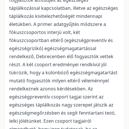
fogyasztók attitűdjeit az egészséges
táplálkozással kapcsolatban, illetve az egészséges
táplálkozás kivitelezhetőségét mindennapi
életükben. A primer adatgyűjtés módszere a
fókuszcsoportos interjú volt, két
fókuszcsoportban eltérő (egészségpreventív és
egészségrizikó) egészségmagatartással
rendelkező, Debrecenben élő fogyasztók vettek
részt. A két csoport eredményei rendkívül jól
tükrözik, hogy a különböző egészségmagatartást
mutató fogyasztók milyen eltérő véleménnyel
rendelkeznek azonos kérdésekben. Az
egészségpreventív csoport tagjai szerint az
egészséges táplálkozás nagy szerepet játszik az
egészségmegőrzésben és segít fenntartani testi,
lelki jólétünket. Ezen csoport tagjairól