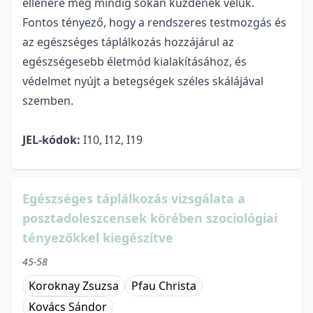
ellenére még mindig sokan küzdenek velük.
Fontos tényező, hogy a rendszeres testmozgás és
az egészséges táplálkozás hozzájárul az
egészségesebb életmód kialakításához, és
védelmet nyújt a betegségek széles skálájával
szemben.
JEL-kódok:
I10, I12, I19
Egészséges táplálkozás vizsgálata a
posztadoleszcensek körében szociológiai
tényezőkkel kiegészítve
45-58
Koroknay Zsuzsa
Pfau Christa
Kovács Sándor