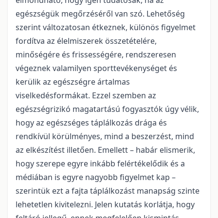
elmondható, hogy igen tudatosak, ha az
egészségük megőrzéséről van szó. Lehetőség
szerint változatosan étkeznek, különös figyelmet
fordítva az élelmiszerek összetételére,
minőségére és frissességére, rendszeresen
végeznek valamilyen sporttevékenységet és
kerülik az egészségre ártalmas
viselkedésformákat. Ezzel szemben az
egészségrizikó magatartású fogyasztók úgy vélik,
hogy az egészséges táplálkozás drága és
rendkívül körülményes, mind a beszerzést, mind
az elkészítést illetően. Emellett – habár elismerik,
hogy szerepe egyre inkább felértékelődik és a
médiában is egyre nagyobb figyelmet kap –
szerintük ezt a fajta táplálkozást manapság szinte
lehetetlen kivitelezni. Jelen kutatás korlátja, hogy